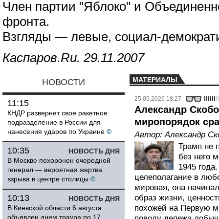
Член партии "Яблоко" и Объединенн
фронта.
Взгляды — левые, социал-демократ
Каспаров.Ru. 29.11.2007
МАТЕРИАЛЫ
НОВОСТИ
25.05.2026 18:27
11:15
Александр Скобов
КНДР развернет свое ракетное
миропорядок сра
подразделение в России для
нанесения ударов по Украине
©
Автор:
Александр Ск
Трамп не 
10:35
НОВОСТЬ ДНЯ
без него 
В Москве похоронен очередной
1945 года
генерал — вероятная жертва
целеполагание в любо
взрыва в центре столицы
©
мировая, она начинал
10:13
образ жизни, ценност
НОВОСТЬ ДНЯ
похожей на Первую м
В Киевской области 6 августа
объявлен днем траура по 17
поводу дележа добыч