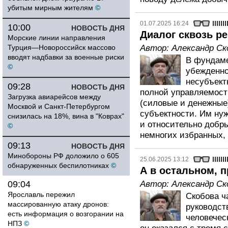
убитым мирным жителям
©
01.07.2025 16:24
10:00
НОВОСТЬ ДНЯ
Диалог сквозь ре
Морские линии направления
Турция—Новороссийск массово
Автор:
Александр Ск
вводят надбавки за военные риски
В фундаме
©
убежденно
несубъектн
09:28
НОВОСТЬ ДНЯ
полной управляемости
Загрузка авиарейсов между
(силовые и денежные)
Москвой и Санкт-Петербургом
субъектности. Им ну
снизилась на 18%, вина в "Коврах"
и относительно добр
©
немногих избранных, 
09:13
НОВОСТЬ ДНЯ
Минобороны РФ доложило о 605
25.06.2025 13:12
обнаруженных беспилотниках
©
А в остальном, п
09:04
Автор:
Александр Ск
Ярославль пережил
Скобова ч
массированную атаку дронов:
руководст
есть информация о возгорании на
человечес
НПЗ
©