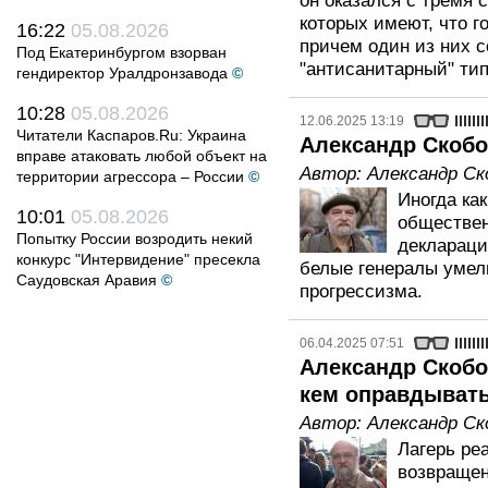
он оказался с тремя 
которых имеют, что г
16:22
05.08.2026
причем один из них 
Под Екатеринбургом взорван
"антисанитарный" тип
гендиректор Уралдронзавода
©
10:28
05.08.2026
12.06.2025 13:19
Читатели Каспаров.Ru: Украина
Александр Скобов
вправе атаковать любой объект на
Автор:
Александр Ск
территории агрессора – России
©
Иногда ка
10:01
05.08.2026
обществен
Попытку России возродить некий
деклараци
конкурс "Интервидение" пресекла
белые генералы умели
Саудовская Аравия
©
прогрессизма.
06.04.2025 07:51
Александр Скобов
кем оправдывать
Автор:
Александр Ск
Лагерь ре
возвращен