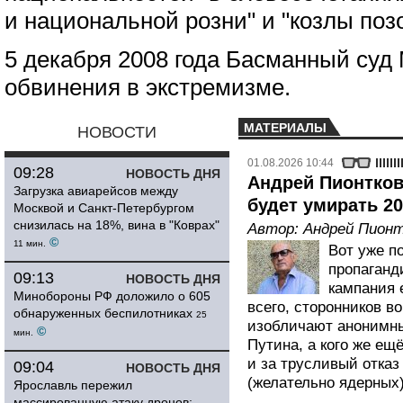
и национальной розни" и "козлы поз
5 декабря 2008 года Басманный суд
обвинения в экстремизме.
МАТЕРИАЛЫ
НОВОСТИ
01.08.2026 10:44
09:28
НОВОСТЬ ДНЯ
Андрей Пионтков
Загрузка авиарейсов между
будет умирать 20
Москвой и Санкт-Петербургом
снизилась на 18%, вина в "Коврах"
Автор:
Андрей Пионт
©
11 мин.
Вот уже п
пропаганд
09:13
НОВОСТЬ ДНЯ
кампания 
Минобороны РФ доложило о 605
всего, сторонников 
обнаруженных беспилотниках
25
изобличают анонимны
©
мин.
Путина, а кого же ещ
и за трусливый отказ
09:04
НОВОСТЬ ДНЯ
(желательно ядерных
Ярославль пережил
массированную атаку дронов: