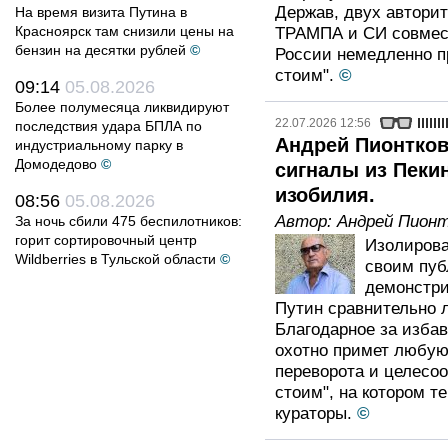
Держав, двух автори
На время визита Путина в
Красноярск там снизили цены на
ТРАМПА и СИ совмест
бензин на десятки рублей
©
России немедленно пр
стоим".
©
09:14
05.08.2026
Более полумесяца ликвидируют
22.07.2026 12:56
последствия удара БПЛА по
Андрей Пионтков
индустриальному парку в
Домодедово
©
сигналы из Пекин
изобилия.
08:56
05.08.2026
Автор:
Андрей Пионт
За ночь сбили 475 беспилотников:
горит сортировочный центр
Изолирова
Wildberries в Тульской области
©
своим пуб
демонстр
Путин сравнительно л
Благодарное за изба
охотно примет любую
переворота и целесоо
стоим", на котором т
кураторы.
©