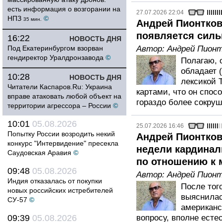
есть информация о возгорании на
27.07.2026 22:04
НПЗ
©
35 мин.
Андрей Пионтков
появляется силь
16:22
НОВОСТЬ ДНЯ
Под Екатеринбургом взорван
Автор:
Андрей Пионт
гендиректор Уралдронзавода
©
Полагаю, о
обладает 
10:28
НОВОСТЬ ДНЯ
лексикой 
Читатели Каспаров.Ru: Украина
картами, что он спос
вправе атаковать любой объект на
гораздо более сокру
территории агрессора – России
©
10:01
05.08.2026
25.07.2026 16:46
Попытку России возродить некий
Андрей Пионтковс
конкурс "Интервидение" пресекла
недели кардинал
Саудовская Аравия
©
по отношению к 
09:48
05.08.2026
Автор:
Андрей Пионт
Индия отказалась от покупки
После того
новых российских истребителей
выяснилас
СУ-57
©
американс
09:39
05.08.2026
вопросу, вполне есте