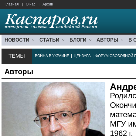
Главная
|
О нас
|
Архив
НОВОСТИ
СТАТЬИ
БЛОГИ
АВТОРЫ
В 
ТЕМЫ
ВОЙНА В УКРАИНЕ
|
ЦЕНЗУРА
|
ФОРУМ СВОБОДНОЙ 
Авторы
Андр
Родилс
Окончи
матема
МГУ им
1962 г