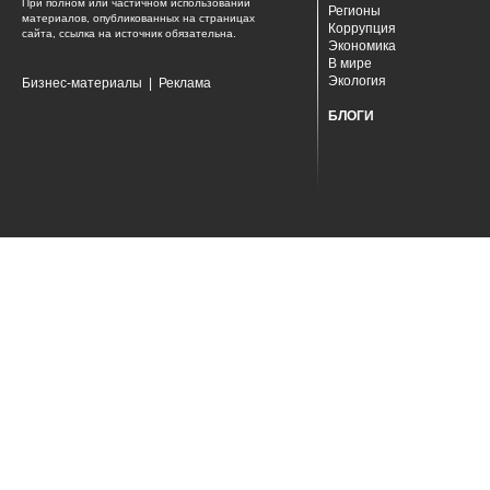
При полном или частичном использовании
Регионы
материалов, опубликованных на страницах
Коррупция
сайта, ссылка на источник обязательна.
Экономика
В мире
Экология
Бизнес-материалы
|
Реклама
БЛОГИ