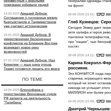
неизвестные с красными
генералам однажды стане
повязками избивали людей
на фронт.
Аркадий Дубнов:
14-03-2025
06-08-2026 (15:41)
Соглашение о госгранице между
Глеб Кузнецов: Серо
Кыргызстаном и Таджикистаном
уже считают историческим
Сегодня Энвер дает тюрк
зятя халифа и героя рево
Аркадий Дубнов: В
19-02-2025
пантеона телеграфистов,
умиротворении бесконечных
про "нацию", чью биограф
конфликтов на Ближнем Востоке
постят.
возникает новое окно
возможностей
06-08-2026 (14:11)
Аркадий Дубнов: Над
07-02-2025
Карина Кокрэлл-Фер
Кремлем — еще одна угроза,
россияне.
Трамп готовится лишить его врага
Это КОНЧИТСЯ тогда пере
старичка, играющего жизн
ПО ТЕМЕ
который не хочет останавл
никогда не услышит этого
Блогосфера о
18-04-2025
МИЛЛИОН или более росси
приостановке Верховным судом
РФ запрета на деятельность
04-08-2026 (15:49)
"Талибана"
Дмитрий Чернышев: 