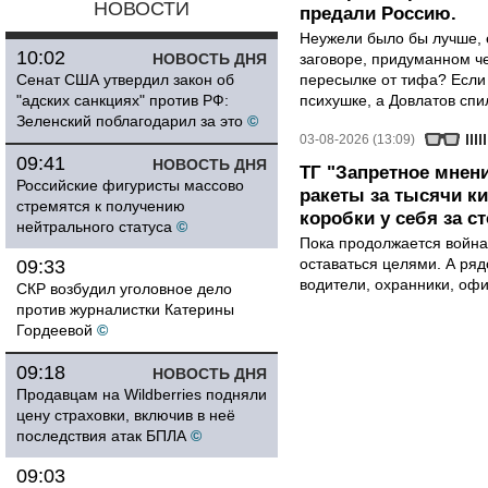
НОВОСТИ
предали Россию.
Неужели было бы лучше, 
10:02
НОВОСТЬ ДНЯ
заговоре, придуманном че
Сенат США утвердил закон об
пересылке от тифа? Если
"адских санкциях" против РФ:
психушке, а Довлатов спи
Зеленский поблагодарил за это
©
03-08-2026 (13:09)
09:41
НОВОСТЬ ДНЯ
ТГ "Запретное мнени
Российские фигуристы массово
ракеты за тысячи ки
стремятся к получению
коробки у себя за с
нейтрального статуса
©
Пока продолжается война
оставаться целями. А ряд
09:33
водители, охранники, оф
СКР возбудил уголовное дело
против журналистки Катерины
Гордеевой
©
09:18
НОВОСТЬ ДНЯ
Продавцам на Wildberries подняли
цену страховки, включив в неё
последствия атак БПЛА
©
09:03