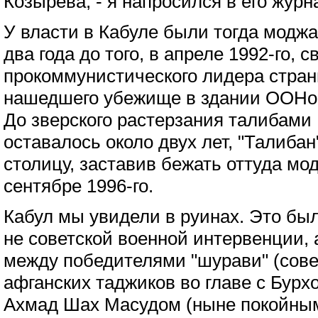
Козырева, - я напросился в его журн
У власти в Кабуле были тогда моджа
два года до того, в апреле 1992-го, 
прокоммунистического лидера стра
нашедшего убежище в здании ООНов
До зверского растерзания талибам
оставалось около двух лет, "Талибан
столицу, заставив бежать оттуда мо
сентябре 1996-го.
Кабул мы увидели в руинах. Это был
не советской военной интервенции, 
между победителями "шурави" (сове
афганских таджиков во главе с Бур
Ахмад Шах Масудом (ныне покойными