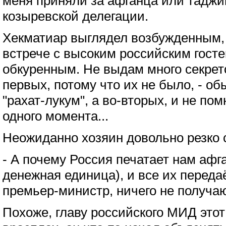
меня приняли за афганца или таджи
козыревской делегации.
Хекматиар выглядел возбужденным, г
встрече с высоким российским госте
обкуренным. Не выдам много секрето
первых, потому что их не было, - о
"рахат-лукум", а во-вторых, и не по
одного момента...
Неожиданно хозяин довольно резко 
- А почему Россия печатает нам афг
денежная единица), и все их передаё
премьер-министр, ничего не получаю
Похоже, главу российского МИД этот