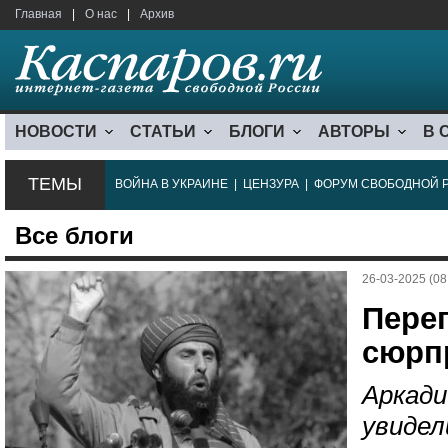
Главная
|
О нас
|
Архив
НОВОСТИ
СТАТЬИ
БЛОГИ
АВТОРЫ
В 
ТЕМЫ
ВОЙНА В УКРАИНЕ
|
ЦЕНЗУРА
|
ФОРУМ СВОБОДНОЙ 
Все блоги
26-03-2025 (08
Пере
сюрп
Аркади
увидел