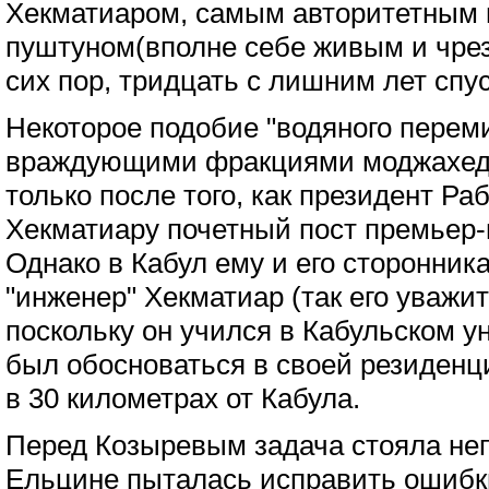
Хекматиаром, самым авторитетным 
пуштуном(вполне себе живым и чре
сих пор, тридцать с лишним лет спуст
Некоторое подобие "водяного перем
враждующими фракциями моджахедо
только после того, как президент Ра
Хекматиару почетный пост премьер
Однако в Кабул ему и его сторонник
"инженер" Хекматиар (так его уважи
поскольку он учился в Кабульском 
был обосноваться в своей резиденц
в 30 километрах от Кабула.
Перед Козыревым задача стояла неп
Ельцине пыталась исправить ошибк