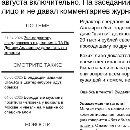
августа включительно. На заседании
лицо и не давал комментариев журн
Редактор свердловск
ПО ТЕМЕ
Аллаяров был задерж
даче "взятки" должно
Экс-редактору
21-04-2026
20 тысяч рублей сво
свердловского отделения URA.Ru
проходящему по друг
Денису Аллаярову дали пять лет
колонии
Каких-либо доказате
время шестичасовог
СМОТРИТЕ ТАКЖЕ
была парализована ра
они вопреки всем нор
В редакции издания
05-06-2025
кувалдой и ломом, н
URA.Ru в Екатеринбурге идут
обыски
Ошибка в тексте? Выдел
Бородатые мужчины
04-06-2025
похитили человека у вокзала в
Уважаемые читатели!
Москве и увезли на машине со
Многие годы на нашем са
спецсигналом
комментирования, основа
(как говорится «без объ
НОВОСТИ
плагин
. Отключил не толь