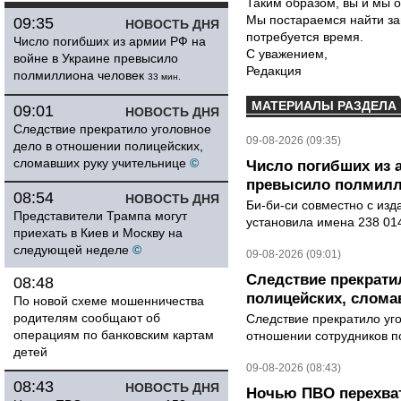
Таким образом, вы и мы о
Мы постараемся найти за
09:35
НОВОСТЬ ДНЯ
потребуется время.
Число погибших из армии РФ на
С уважением,
войне в Украине превысило
Редакция
полмиллиона человек
33 мин.
МАТЕРИАЛЫ РАЗДЕЛА
09:01
НОВОСТЬ ДНЯ
Следствие прекратило уголовное
09-08-2026 (09:35)
дело в отношении полицейских,
сломавших руку учительнице
©
Число погибших из 
превысило полмилл
08:54
НОВОСТЬ ДНЯ
Би-би-си совместно с из
Представители Трампа могут
установила имена 238 014
приехать в Киев и Москву на
следующей неделе
©
09-08-2026 (09:01)
Следствие прекрати
08:48
полицейских, слома
По новой схеме мошенничества
родителям сообщают об
Следствие прекратило уг
операциям по банковским картам
отношении сотрудников п
детей
09-08-2026 (08:43)
08:43
НОВОСТЬ ДНЯ
Ночью ПВО перехват