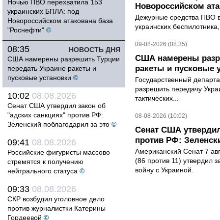
Ночью ПВО перехватила 153
Новороссийском ата
украинских БПЛА: под
Дежурные средства ПВО в 
Новороссийском атакована база
украинских беспилотника
"Роснефти"
©
09-08-2026 (08:35)
08:35
НОВОСТЬ ДНЯ
США намерены разре
США намерены разрешить Турции
ракеты и пусковые 
передать Украине ракеты и
пусковые установки
©
Государственный департ
разрешить передачу Украи
10:02
08.08.2026
тактических...
Сенат США утвердил закон об
"адских санкциях" против РФ:
08-08-2026 (10:02)
Зеленский поблагодарил за это
©
Сенат США утвердил
против РФ: Зеленск
09:41
08.08.2026
Американский Сенат 7 ав
Российские фигуристы массово
(86 против 11) утвердил з
стремятся к получению
войну с Украиной.
нейтрального статуса
©
09:33
08.08.2026
СКР возбудил уголовное дело
против журналистки Катерины
Гордеевой
©