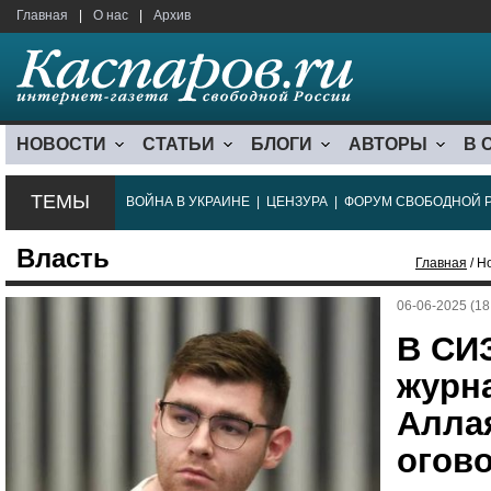
Главная
|
О нас
|
Архив
НОВОСТИ
СТАТЬИ
БЛОГИ
АВТОРЫ
В 
ТЕМЫ
ВОЙНА В УКРАИНЕ
|
ЦЕНЗУРА
|
ФОРУМ СВОБОДНОЙ 
Власть
Главная
/ Н
06-06-2025 (18
В СИ
журн
Аллая
огов