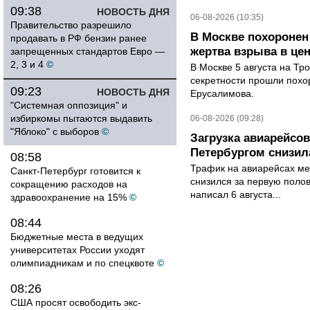
09:38
НОВОСТЬ ДНЯ
06-08-2026 (10:35)
Правительство разрешило
В Москве похоронен
продавать в РФ бензин ранее
жертва взрыва в це
запрещенных стандартов Евро —
2, 3 и 4
©
В Москве 5 августа на Тр
секретности прошли похо
09:23
НОВОСТЬ ДНЯ
Ерусалимова.
"Системная оппозиция" и
избиркомы пытаются выдавить
06-08-2026 (09:28)
"Яблоко" с выборов
©
Загрузка авиарейсо
Петербургом снизила
08:58
Трафик на авиарейсах ме
Санкт-Петербург готовится к
снизился за первую полов
сокращению расходов на
написал 6 августа...
здравоохранение на 15%
©
08:44
Бюджетные места в ведущих
университетах России уходят
олимпиадникам и по спецквоте
©
08:26
США просят освободить экс-