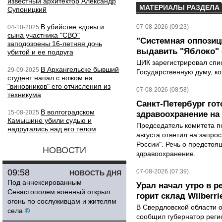
известный архитектор Александр
МАТЕРИАЛЫ РАЗДЕЛА
Супоницкий
В убийстве вдовы и
07-08-2026 (09:23)
04-10-2025
сына участника "СВО"
"Системная оппози
заподозрены 16-летняя дочь
выдавить "Яблоко"
убитой и ее подруга
ЦИК зарегистрировал спис
В Архангельске бывший
29-09-2025
Государственную думу, ко
студент напал с ножом на
"виновников" его отчисления из
07-08-2026 (08:58)
техникума
Санкт-Петербург го
В волгоградском
15-08-2025
здравоохранение на
Камышине убили судью и
Председатель комитета п
надругались над его телом
августа ответил на запро
России". Речь о предсто
НОВОСТИ
здравоохранение.
09:58
07-08-2026 (07:39)
НОВОСТЬ ДНЯ
Под аннексированным
Урал начал утро в р
Севастополем военный открыл
горит склад Wilberri
огонь по сослуживцам и жителям
В Свердловской области 
села
©
сообщил губернатор реги