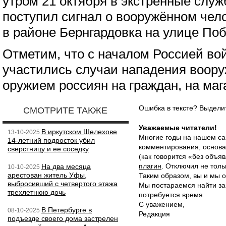
утром 21 октября в экстренные слу
поступил сигнал о вооружённом чел
в районе Бернгардовка на улице По
Отметим, что с началом Россией во
участились случаи нападения воор
оружием россиян на граждан, на мага
Ошибка в тексте? Выдел
СМОТРИТЕ ТАКЖЕ
Уважаемые читатели!
В иркутском Шелехове
13-10-2025
Многие годы на нашем са
14-летний подросток убил
комментирования, основа
сверстницу и ее соседку
(как говорится «без объ
плагин
. Отключил не толь
На два месяца
10-10-2025
арестован житель Уфы,
Таким образом, вы и мы о
выбросивший с четвертого этажа
Мы постараемся найти за
трехлетнюю дочь
потребуется время.
С уважением,
В Петербурге в
08-10-2025
Редакция
подъезде своего дома застрелен