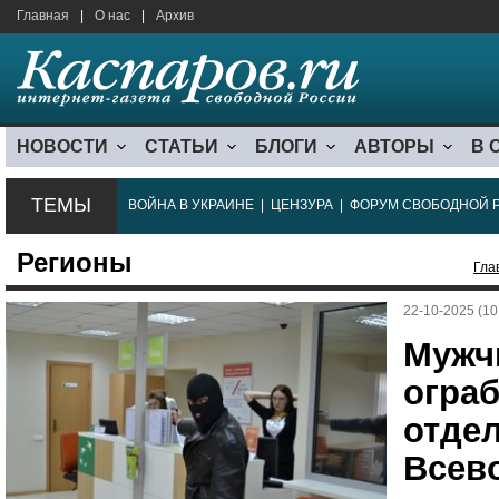
Главная
|
О нас
|
Архив
НОВОСТИ
СТАТЬИ
БЛОГИ
АВТОРЫ
В 
ТЕМЫ
ВОЙНА В УКРАИНЕ
|
ЦЕНЗУРА
|
ФОРУМ СВОБОДНОЙ 
Регионы
Гла
22-10-2025 (10
Мужч
огра
отде
Всев