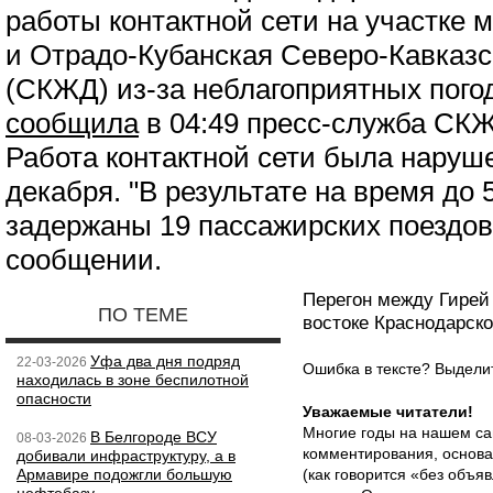
работы контактной сети на участке
и Отрадо-Кубанская Северо-Кавказс
(СКЖД) из-за неблагоприятных пого
сообщила
в 04:49 пресс-служба СКЖ
Работа контактной сети была наруше
декабря. "В результате на время до 
задержаны 19 пассажирских поездов"
сообщении.
Перегон между Гирей
ПО ТЕМЕ
востоке Краснодарско
Уфа два дня подряд
22-03-2026
Ошибка в тексте? Выдел
находилась в зоне беспилотной
опасности
Уважаемые читатели!
Многие годы на нашем са
В Белгороде ВСУ
08-03-2026
комментирования, основа
добивали инфраструктуру, а в
Армавире подожгли большую
(как говорится «без объ