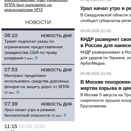
07-08-2026 (07:39)
БПЛА был направлен на
Урал начал утро в 
краснодарские НПЗ
В Свердловской области 
сообщил губернатор реги
НОВОСТИ
06-08-2026 (11:15)
08:10
НОВОСТЬ ДНЯ
КНДР развернет сво
Трамп подписал указы по
в России для нанесе
ограничению предоставления
КНДР разворачивает в Ро
гражданства США по праву
для ударов по Украине, 
рождения
©
5 мин.
АрбатМедиа.
07:53
НОВОСТЬ ДНЯ
06-08-2026 (10:35)
Минтранс предложил
использовать средства дорожных
В Москве похоронен
фондов на защиту дорог от БПЛА
жертва взрыва в це
©
20 мин.
В Москве 5 августа на Тр
секретности прошли похо
07:39
НОВОСТЬ ДНЯ
Ерусалимова.
Урал начал утро в режиме
беспилотной опасности
©
35 мин.
11:15
06.08.2026