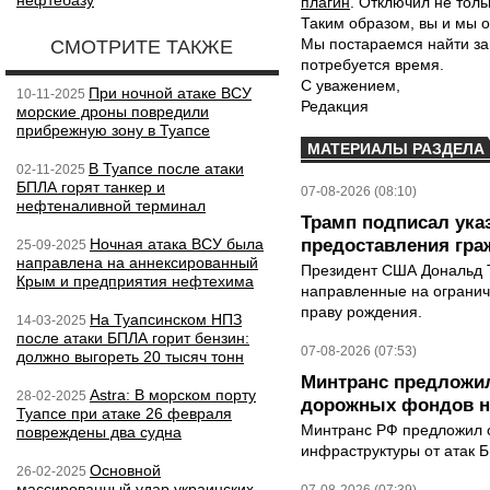
нефтебазу
плагин
. Отключил не толь
Таким образом, вы и мы о
Мы постараемся найти за
СМОТРИТЕ ТАКЖЕ
потребуется время.
С уважением,
При ночной атаке ВСУ
10-11-2025
Редакция
морские дроны повредили
прибрежную зону в Туапсе
МАТЕРИАЛЫ РАЗДЕЛА
В Туапсе после атаки
02-11-2025
БПЛА горят танкер и
07-08-2026 (08:10)
нефтеналивной терминал
Трамп подписал ука
Ночная атака ВСУ была
предоставления гра
25-09-2025
направлена на аннексированный
Президент США Дональд Т
Крым и предприятия нефтехима
направленные на ограни
праву рождения.
На Туапсинском НПЗ
14-03-2025
после атаки БПЛА горит бензин:
07-08-2026 (07:53)
должно выгореть 20 тысяч тонн
Минтранс предложил
Astra: В морском порту
28-02-2025
дорожных фондов на
Туапсе при атаке 26 февраля
Минтранс РФ предложил 
повреждены два судна
инфраструктуры от атак 
Основной
26-02-2025
массированный удар украинских