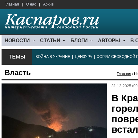
Главная
|
О нас
|
Архив
НОВОСТИ
СТАТЬИ
БЛОГИ
АВТОРЫ
В 
ТЕМЫ
ВОЙНА В УКРАИНЕ
|
ЦЕНЗУРА
|
ФОРУМ СВОБОДНОЙ 
Власть
Главная
/ Н
31-12-2025 (09
В Кр
горел
повр
вста