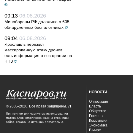
©
09:13
06.08.2026
Минобороны РФ доложило о 605
обнаруженных беспилотниках
©
09:04
06.08.2026
Ярославль пережил
массированную атаку дронов:
есть информация о возгорании на
НПЗ
©
НОВОСТИ
Оппозиция
© 2005-2026. Все права защищены. v1
Власть
Общество
При полном или частичном использовании
Регионы
материалов, опубликованных на страницах
Коррупция
сайта, ссылка на источник обязательна.
Экономика
В мире