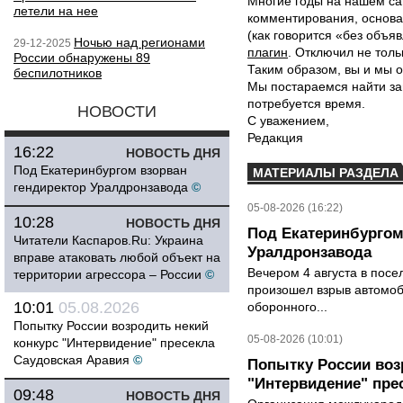
Многие годы на нашем са
летели на нее
комментирования, основа
(как говорится «без объ
Ночью над регионами
29-12-2025
плагин
. Отключил не толь
России обнаружены 89
Таким образом, вы и мы о
беспилотников
Мы постараемся найти за
потребуется время.
НОВОСТИ
С уважением,
Редакция
16:22
НОВОСТЬ ДНЯ
Под Екатеринбургом взорван
МАТЕРИАЛЫ РАЗДЕЛА
гендиректор Уралдронзавода
©
05-08-2026 (16:22)
10:28
НОВОСТЬ ДНЯ
Под Екатеринбургом
Читатели Каспаров.Ru: Украина
Уралдронзавода
вправе атаковать любой объект на
Вечером 4 августа в пос
территории агрессора – России
©
произошел взрыв автомоб
10:01
05.08.2026
оборонного...
Попытку России возродить некий
05-08-2026 (10:01)
конкурс "Интервидение" пресекла
Саудовская Аравия
©
Попытку России воз
"Интервидение" пре
09:48
НОВОСТЬ ДНЯ