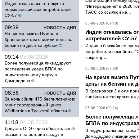
Организация международн
Индия отказалась от покупки
"Интервидение" в 2026 го
новых российских истребителей
ТАСС со ссылкой на...
СУ-57
©
05-08-2026 (09:48)
09:39
НОВОСТЬ ДНЯ
Индия отказалась о
На время визита Путина в
истребителей СУ-57
Красноярск там снизили цены на
бензин на десятки рублей
©
Индия в ближайшее время
истребители семейства "С
09:14
05.08.2026
секретарь...
Более полумесяца ликвидируют
последствия удара БПЛА по
05-08-2026 (09:39)
индустриальному парку в
На время визита Пут
Домодедово
©
цены на бензин на д
В Красноярск 3 июля при
08:56
НОВОСТЬ ДНЯ
снизили на это время на 
За ночь сбили 475 беспилотников:
горит сортировочный центр
05-08-2026 (09:14)
Wildberries в Тульской области
©
Более полумесяца л
11:18
04.08.2026
БПЛА по индустриа
Допуск к ОГЭ через обязательный
В индустриальном парке 
экзамен по истории введут в
Домодедово ликвидируют 