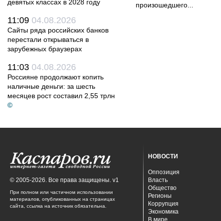
девятых классах в 2028 году
произошедшего...
11:09
04.08.2026
Сайты ряда российских банков
перестали открываться в
зарубежных браузерах
11:03
04.08.2026
Россияне продолжают копить
наличные деньги: за шесть
месяцев рост составил 2,55 трлн
©
НОВОСТИ
Оппозиция
© 2005-2026. Все права защищены. v1
Власть
Общество
При полном или частичном использовании
Регионы
материалов, опубликованных на страницах
Коррупция
сайта, ссылка на источник обязательна.
Экономика
В мире