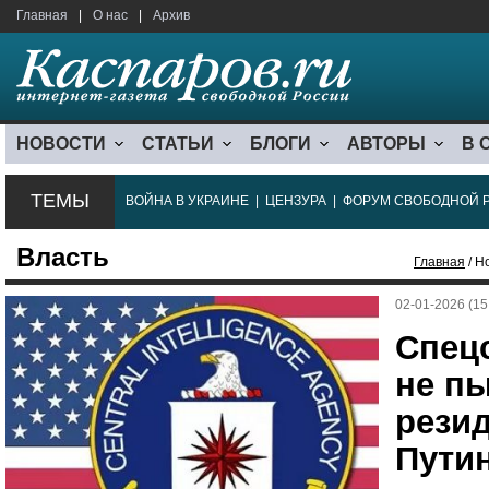
Главная
|
О нас
|
Архив
НОВОСТИ
СТАТЬИ
БЛОГИ
АВТОРЫ
В 
ТЕМЫ
ВОЙНА В УКРАИНЕ
|
ЦЕНЗУРА
|
ФОРУМ СВОБОДНОЙ 
Власть
Главная
/ Н
02-01-2026 (15
Спец
не пы
рези
Пути