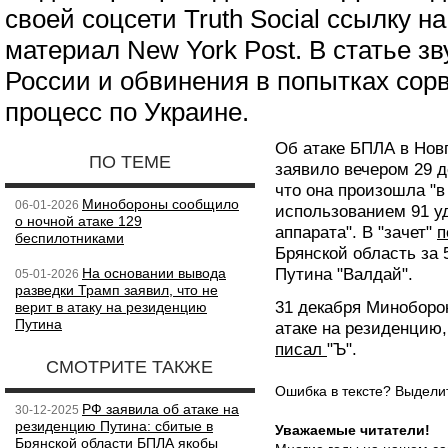
своей соцсети Truth Social ссылку 
материал New York Post. В статье зв
России и обвинения в попытках сор
процесс по Украине.
Об атаке БПЛА в Нов
ПО ТЕМЕ
заявило вечером 29 
что она произошла "в 
Минобороны сообщило
06-01-2026
использованием 91 уд
о ночной атаке 129
аппарата". В "зачет"
п
беспилотниками
Брянской область за 
На основании вывода
Путина "Валдай".
05-01-2026
разведки Трамп заявил, что не
31 декабря Миноборо
верит в атаку на резиденцию
Путина
атаке на резиденцию,
писал
"Ъ".
СМОТРИТЕ ТАКЖЕ
Ошибка в тексте? Выдел
РФ заявила об атаке на
30-12-2025
резиденцию Путина: сбитые в
Уважаемые читатели!
Брянской области БПЛА якобы