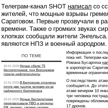
Телеграм-канал SHOT
написал
со с
жителей, что мощные взрывы греме
Саратовом. Первые прозвучали в ра
времени. Также о громких звуках си
хлопках сообщали жители Энгельса.
являются НПЗ и военный аэродром.
Информации о послед
ПО ТЕМЕ
пока нет. Телеграм-ка
Романа Бусаргина
на
Ночью сбили 75
28-01-2026
в аэропортах Сарато
беспилотников: под Воронежем
временные ограничен
горели нефтепродукты
О последствиях атаки
В Белгороде отселены
22-01-2026
сообщается. До этог
почти две тысячи человек из-за
атаке вечером 10 янв
найденного боеприпаса
три человека постра
Ночью беспилотники
20-01-2026
повреждены обломкам
перехватывали ПВО и регионы
17 дронов.
РФ, видимо, своими силами