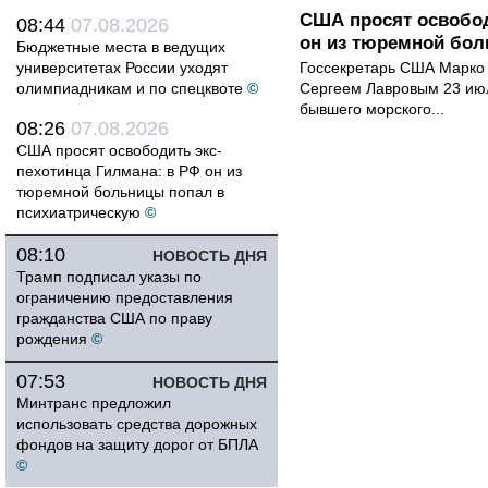
США просят освобод
08:44
07.08.2026
он из тюремной бол
Бюджетные места в ведущих
университетах России уходят
Госсекретарь США Марко 
олимпиадникам и по спецквоте
©
Сергеем Лавровым 23 ию
бывшего морского...
08:26
07.08.2026
США просят освободить экс-
пехотинца Гилмана: в РФ он из
тюремной больницы попал в
психиатрическую
©
08:10
НОВОСТЬ ДНЯ
Трамп подписал указы по
ограничению предоставления
гражданства США по праву
рождения
©
07:53
НОВОСТЬ ДНЯ
Минтранс предложил
использовать средства дорожных
фондов на защиту дорог от БПЛА
©