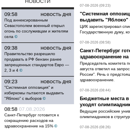
НОВОСТИ
07-08-2026 (09:23)
"Системная оппози
09:58
НОВОСТЬ ДНЯ
выдавить "Яблоко"
Под аннексированным
Севастополем военный открыл
ЦИК зарегистрировал спис
огонь по сослуживцам и жителям
Государственную думу, ко
села
©
07-08-2026 (08:58)
09:38
НОВОСТЬ ДНЯ
Санкт-Петербург го
Правительство разрешило
здравоохранение на
продавать в РФ бензин ранее
Председатель комитета п
запрещенных стандартов Евро —
августа ответил на запро
2, 3 и 4
©
России". Речь о предсто
здравоохранение.
09:23
НОВОСТЬ ДНЯ
"Системная оппозиция" и
07-08-2026 (08:44)
избиркомы пытаются выдавить
Бюджетные места в 
"Яблоко" с выборов
©
уходят олимпиадник
08:58
07.08.2026
Ведущие российские унив
Санкт-Петербург готовится к
олимпиадников в структу
сокращению расходов на
здравоохранение на 15%
©
07-08-2026 (08:26)