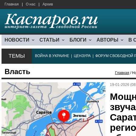
Главная
|
О нас
|
Архив
НОВОСТИ
СТАТЬИ
БЛОГИ
АВТОРЫ
В 
ТЕМЫ
ВОЙНА В УКРАИНЕ
|
ЦЕНЗУРА
|
ФОРУМ СВОБОДНОЙ 
Власть
Главная
/ Н
19-01-2026 (08
Мощн
звуч
Сарат
реги