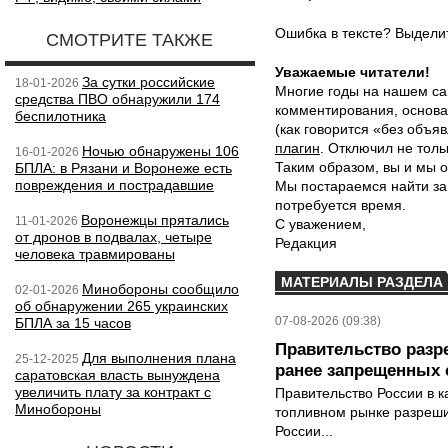
Ошибка в тексте? Выдел
СМОТРИТЕ ТАКЖЕ
Уважаемые читатели!
За сутки российские
18-01-2026
Многие годы на нашем са
средства ПВО обнаружили 174
комментирования, основа
беспилотника
(как говорится «без объ
плагин
. Отключил не толь
Ночью обнаружены 106
16-01-2026
Таким образом, вы и мы о
БПЛА: в Рязани и Воронеже есть
повреждения и пострадавшие
Мы постараемся найти за
потребуется время.
Воронежцы прятались
11-01-2026
С уважением,
от дронов в подвалах, четыре
Редакция
человека травмированы
МАТЕРИАЛЫ РАЗДЕЛА
Минобороны сообщило
02-01-2026
об обнаружении 265 украинских
07-08-2026 (09:38)
БПЛА за 15 часов
Правительство разр
Для выполнения плана
25-12-2025
ранее запрещенных с
саратовская власть вынуждена
увеличить плату за контракт с
Правительство России в к
Минобороны
топливном рынке разрешил
России...