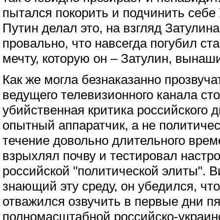
пытался покорить и подчинить себе У
Путин делал это, на взгляд Затулина
провально, что навсегда погубил с
мечту, которую он – Затулин, вына
Как же могла безнаказанно прозвуча
ведущего телевизионного канала ст
убийственная критика российского д
опытный аппаратчик, а не политиче
течение довольно длительного врем
взрыхлял почву и тестировал настр
российской "политической элиты". В
знающий эту среду, он убедился, что
отважился озвучить в первые дни пя
полномасштабной российско-украинс