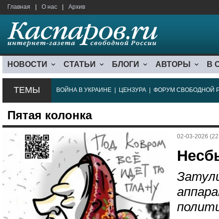
Главная
|
О нас
|
Архив
НОВОСТИ
СТАТЬИ
БЛОГИ
АВТОРЫ
В 
ТЕМЫ
ВОЙНА В УКРАИНЕ
|
ЦЕНЗУРА
|
ФОРУМ СВОБОДНОЙ 
Пятая колонка
02-03-2026 (22
Несб
Затул
аппара
полити