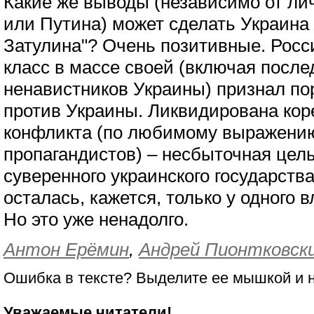
Какие же выводы (независимо от ли
или Путина) может сделать Украина
Затулина"? Очень позитивные. Росс
класс в массе своей (включая посл
ненавистников Украины) признал по
против Украины. Ликвидирована ко
конфликта (по любимому выражени
пропагандистов) – несбыточная цел
суверенного украинского государств
осталась, кажется, только у одного 
Но это уже ненадолго.
Антон Ерёмин
,
Андрей Пионтковск
Ошибка в тексте? Выделите ее мышкой и
Уважаемые читатели!