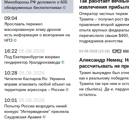
Так работает вечный
Минобороны РФ доложило о 605
извлечения прибыли
обнаруженных беспилотниках
©
Оператор частных тюрем 
09:04
Трампа – получил рост ф
Ярославль пережил
правления второй админи
массированную атаку дронов:
опыта крупных федеральны
есть информация о возгорании на
перечислило свыше $460,
НПЗ
©
подрядчиков агентства.
16:22
05.08.2026
03-08-2026 (15:16)
Под Екатеринбургом взорван
Александр Немец: Н
гендиректор Уралдронзавода
©
рассчитывать не пр
10:28
05.08.2026
Трамп вынужден был отнес
как к реальному победите
Читатели Каспаров.Ru: Украина
Трампа так при нем и ост
вправе атаковать любой объект на
не сбылись). Да и, пардо
территории агрессора – России
©
осталось.
10:01
05.08.2026
Попытку России возродить некий
конкурс "Интервидение" пресекла
Саудовская Аравия
©