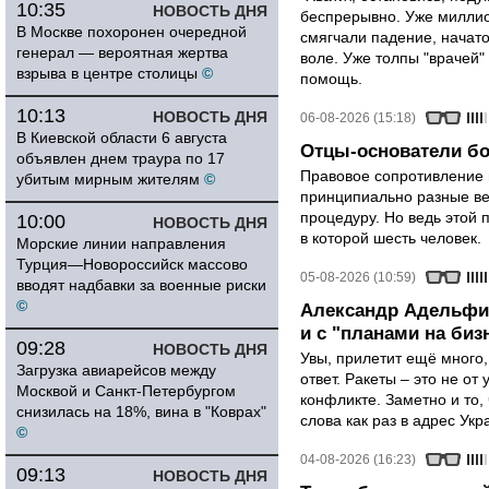
10:35
НОВОСТЬ ДНЯ
беспрерывно. Уже миллио
В Москве похоронен очередной
смягчали падение, начато
генерал — вероятная жертва
воле. Уже толпы "врачей
взрыва в центре столицы
©
помощь.
10:13
НОВОСТЬ ДНЯ
06-08-2026 (15:18)
В Киевской области 6 августа
Отцы-основатели бо
объявлен днем траура по 17
Правовое сопротивление 
убитым мирным жителям
©
принципиально разные ве
процедуру. Но ведь этой 
10:00
НОВОСТЬ ДНЯ
в которой шесть человек.
Морские линии направления
Турция—Новороссийск массово
05-08-2026 (10:59)
вводят надбавки за военные риски
©
Александр Адельфин
и с "планами на биз
09:28
НОВОСТЬ ДНЯ
Увы, прилетит ещё много,
Загрузка авиарейсов между
ответ. Ракеты – это не от
Москвой и Санкт-Петербургом
конфликте. Заметно и то
снизилась на 18%, вина в "Коврах"
слова как раз в адрес Укра
©
04-08-2026 (16:23)
09:13
НОВОСТЬ ДНЯ