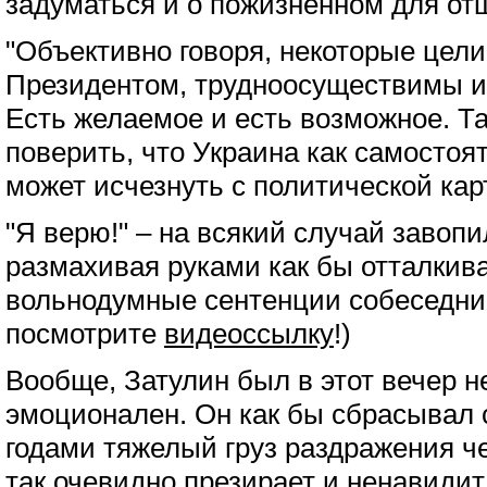
задуматься и о пожизненном для от
"Объективно говоря, некоторые цел
Президентом, трудноосуществимы и
Есть желаемое и есть возможное. Та
поверить, что Украина как самостоя
может исчезнуть с политической карт
"Я верю!" – на всякий случай завоп
размахивая руками как бы отталкив
вольнодумные сентенции собеседни
посмотрите
видеоссылку
!)
Вообще, Затулин был в этот вечер 
эмоционален. Он как бы сбрасывал 
годами тяжелый груз раздражения че
так очевидно презирает и ненавидит.