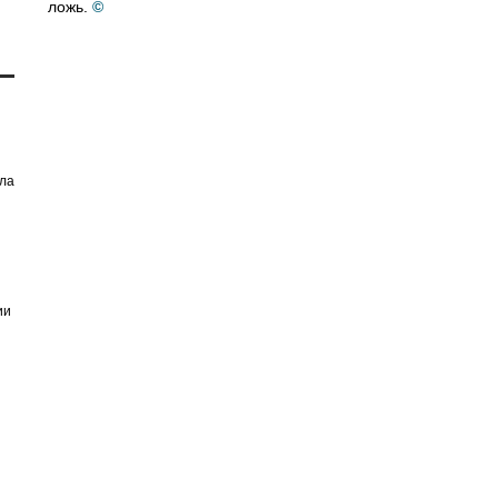
ложь.
©
ила
ии