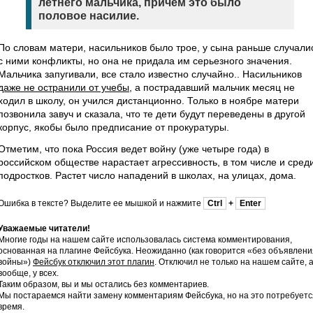
летнего мальчика, причем это было
половое насилие.
По словам матери, насильников было трое, у сына раньше случали
с ними конфликты, но она не придала им серьезного значения.
Мальчика запугивали, все стало известно случайно.. Насильников
даже не остранили от учебы
, а пострадавший мальчик месяц не
ходил в школу, он учился дистанционно. Только в ноябре матери
позвонила завуч и сказала, что те дети будут переведены в другой
корпус, якобы было предписание от прокуратуры.
Отметим, что пока Россия ведет войну (уже четыре года) в
российском обществе нарастает агрессивность, в том числе и сред
подростков. Растет число нападений в школах, на улицах, дома.
Ошибка в тексте? Выделите ее мышкой и нажмите
Ctrl
+
Enter
Уважаемые читатели!
Многие годы на нашем сайте использовалась система комментирования,
основанная на плагине Фейсбука. Неожиданно (как говорится «без объявлени
войны»)
Фейсбук отключил этот плагин
. Отключил не только на нашем сайте, 
вообще, у всех.
Таким образом, вы и мы остались без комментариев.
Мы постараемся найти замену комментариям Фейсбука, но на это потребуетс
время.