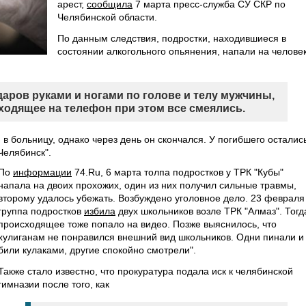
арест,
сообщила
7 марта пресс-служба СУ СКР по
Челябинской области.
По данным следствия, подростки, находившиеся в
состоянии алкогольного опьянения, напали на челове
аров руками и ногами по голове и телу мужчины,
ходящее на телефон при этом все смеялись.
в больницу, однако через день он скончался. У погибшего осталис
Челябинск".
По
информации
74.Ru, 6 марта толпа подростков у ТРК "Кубы"
напала на двоих прохожих, один из них получил сильные травмы,
второму удалось убежать. Возбуждено уголовное дело. 23 февраля
группа подростков
избила
двух школьников возле ТРК "Алмаз". Тогд
происходящее тоже попало на видео. Позже выяснилось, что
хулиганам не понравился внешний вид школьников. Одни пинали и
били кулаками, другие спокойно смотрели".
Также стало известно, что прокуратура подала иск к челябинской
гимназии после того, как