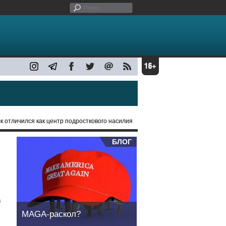
к отличился как центр подросткового насилия
БЛОГ
в
MAGA-раскол?