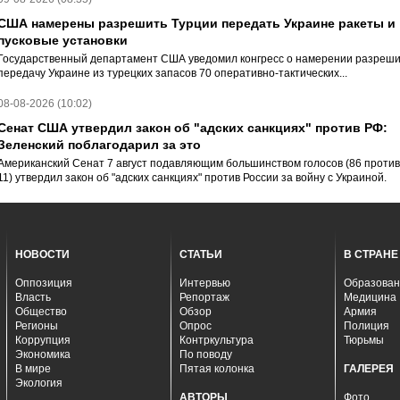
США намерены разрешить Турции передать Украине ракеты и
пусковые установки
Государственный департамент США уведомил конгресс о намерении разреши
передачу Украине из турецких запасов 70 оперативно-тактических...
08-08-2026 (10:02)
Сенат США утвердил закон об "адских санкциях" против РФ:
Зеленский поблагодарил за это
Американский Сенат 7 август подавляющим большинством голосов (86 против
11) утвердил закон об "адских санкциях" против России за войну с Украиной.
НОВОСТИ
СТАТЬИ
В СТРАНЕ
Оппозиция
Интервью
Образован
Власть
Репортаж
Медицина
Общество
Обзор
Армия
Регионы
Опрос
Полиция
Коррупция
Контркультура
Тюрьмы
Экономика
По поводу
В мире
Пятая колонка
ГАЛЕРЕЯ
Экология
АВТОРЫ
Фото