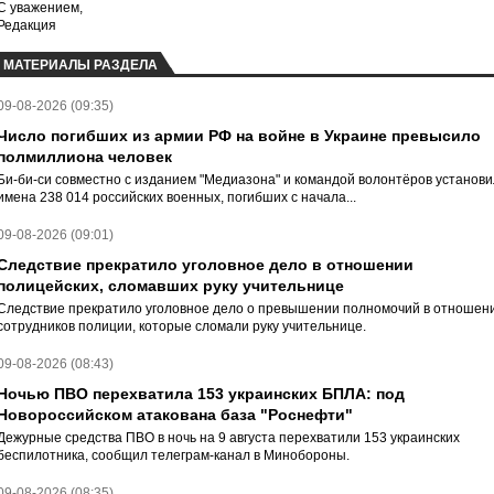
С уважением,
Редакция
МАТЕРИАЛЫ РАЗДЕЛА
09-08-2026 (09:35)
Число погибших из армии РФ на войне в Украине превысило
полмиллиона человек
Би-би-си совместно с изданием "Медиазона" и командой волонтёров установ
имена 238 014 российских военных, погибших с начала...
09-08-2026 (09:01)
Следствие прекратило уголовное дело в отношении
полицейских, сломавших руку учительнице
Следствие прекратило уголовное дело о превышении полномочий в отношен
сотрудников полиции, которые сломали руку учительнице.
09-08-2026 (08:43)
Ночью ПВО перехватила 153 украинских БПЛА: под
Новороссийском атакована база "Роснефти"
Дежурные средства ПВО в ночь на 9 августа перехватили 153 украинских
беспилотника, сообщил телеграм-канал в Минобороны.
09-08-2026 (08:35)