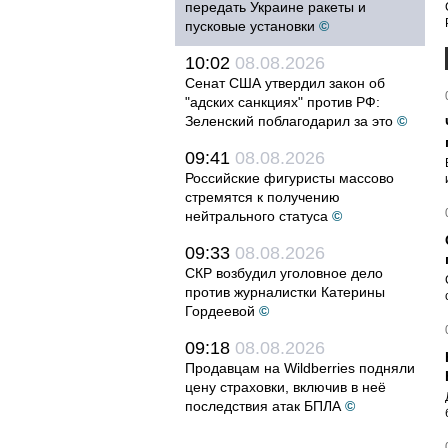
передать Украине ракеты и
пусковые установки
©
10:02
08.08.2026
Сенат США утвердил закон об
"адских санкциях" против РФ:
Зеленский поблагодарил за это
©
09:41
08.08.2026
Российские фигуристы массово
стремятся к получению
нейтрального статуса
©
09:33
08.08.2026
СКР возбудил уголовное дело
против журналистки Катерины
Гордеевой
©
09:18
08.08.2026
Продавцам на Wildberries подняли
цену страховки, включив в неё
последствия атак БПЛА
©