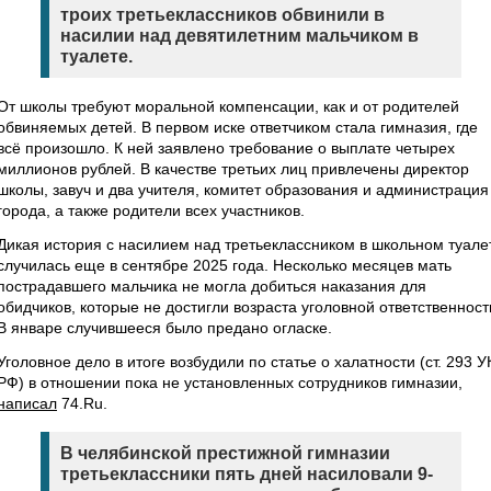
троих третьеклассников обвинили в
насилии над девятилетним мальчиком в
туалете.
От школы требуют моральной компенсации, как и от родителей
обвиняемых детей. В первом иске ответчиком стала гимназия, где
всё произошло. К ней заявлено требование о выплате четырех
миллионов рублей. В качестве третьих лиц привлечены директор
школы, завуч и два учителя, комитет образования и администрация
города, а также родители всех участников.
Дикая история с насилием над третьеклассником в школьном туале
случилась еще в сентябре 2025 года. Несколько месяцев мать
пострадавшего мальчика не могла добиться наказания для
обидчиков, которые не достигли возраста уголовной ответственност
В январе случившееся было предано огласке.
Уголовное дело в итоге возбудили по статье о халатности (ст. 293 У
РФ) в отношении пока не установленных сотрудников гимназии,
написал
74.Ru.
В челябинской престижной гимназии
третьеклассники пять дней насиловали 9-