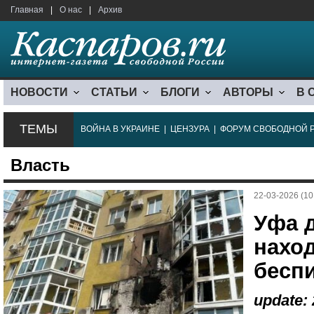
Главная
|
О нас
|
Архив
НОВОСТИ
СТАТЬИ
БЛОГИ
АВТОРЫ
В 
ТЕМЫ
ВОЙНА В УКРАИНЕ
|
ЦЕНЗУРА
|
ФОРУМ СВОБОДНОЙ 
Власть
22-03-2026 (10
Уфа 
наход
бесп
update: 