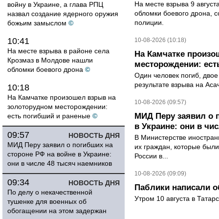
На месте взрыва 9 август
войну в Украине, а глава РПЦ
обломки боевого дрона, 
назвал создание ядерного оружия
полиции.
божьим замыслом
©
10:41
10-08-2026 (10:18)
На месте взрыва в районе села
На Камчатке произо
Крозмаз в Молдове нашли
месторождении: ест
обломки боевого дрона
©
Один человек погиб, двое
результате взрыва на Ас
10:18
На Камчатке произошел взрыв на
10-08-2026 (09:57)
золоторудном месторождении:
МИД Перу заявил о 
есть погибший и раненые
©
в Украине: они в чи
09:57
НОВОСТЬ ДНЯ
В Министерстве иностран
МИД Перу заявил о погибших на
их граждан, которые были
стороне РФ на войне в Украине:
России в...
они в числе 48 тысяч наемников
10-08-2026 (09:09)
09:34
НОВОСТЬ ДНЯ
Паблики написали о
По делу о некачественной
Утром 10 августа в Татар
тушенке для военных об
обогащении на этом задержан