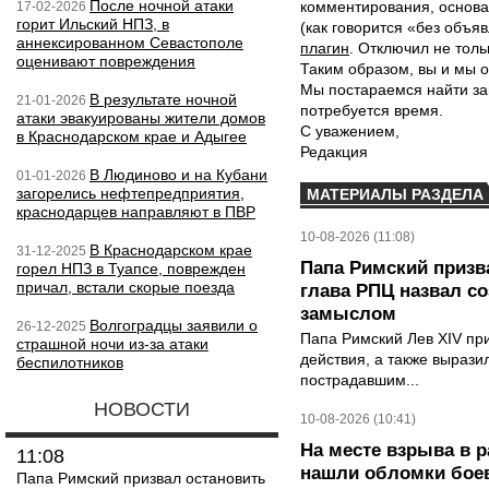
После ночной атаки
комментирования, основа
17-02-2026
горит Ильский НПЗ, в
(как говорится «без объ
аннексированном Севастополе
плагин
. Отключил не толь
оценивают повреждения
Таким образом, вы и мы о
Мы постараемся найти за
В результате ночной
21-01-2026
потребуется время.
атаки эвакуированы жители домов
С уважением,
в Краснодарском крае и Адыгее
Редакция
В Людиново и на Кубани
01-01-2026
загорелись нефтепредприятия,
МАТЕРИАЛЫ РАЗДЕЛА
краснодарцев направляют в ПВР
10-08-2026 (11:08)
В Краснодарском крае
31-12-2025
Папа Римский призва
горел НПЗ в Туапсе, поврежден
причал, встали скорые поезда
глава РПЦ назвал с
замыслом
Волгоградцы заявили о
26-12-2025
Папа Римский Лев XIV пр
страшной ночи из-за атаки
действия, а также выраз
беспилотников
пострадавшим...
НОВОСТИ
10-08-2026 (10:41)
На месте взрыва в 
11:08
нашли обломки бое
Папа Римский призвал остановить