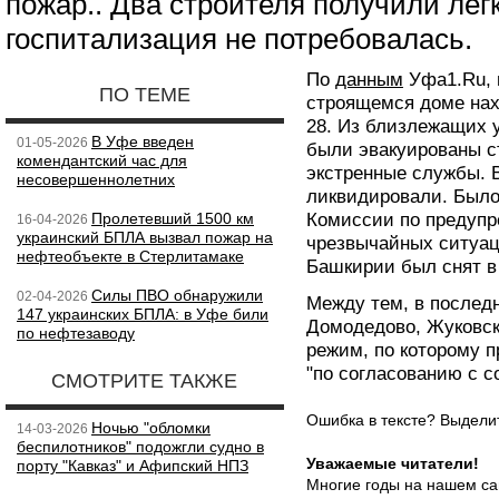
пожар.. Два строителя получили лег
госпитализация не потребовалась.
По
данным
Уфа1.Ru, 
ПО ТЕМЕ
строящемся доме нах
28. Из близлежащих 
В Уфе введен
01-05-2026
были эвакуированы с
комендантский час для
экстренные службы. 
несовершеннолетних
ликвидировали. Было
Пролетевший 1500 км
Комиссии по предуп
16-04-2026
украинский БПЛА вызвал пожар на
чрезвычайных ситуац
нефтеобъекте в Стерлитамаке
Башкирии был снят в 
Силы ПВО обнаружили
02-04-2026
Между тем, в послед
147 украинских БПЛА: в Уфе били
Домодедово, Жуковск
по нефтезаводу
режим, по которому 
"по согласованию с 
СМОТРИТЕ ТАКЖЕ
Ошибка в тексте? Выдел
Ночью "обломки
14-03-2026
беспилотников" подожгли судно в
Уважаемые читатели!
порту "Кавказ" и Афипский НПЗ
Многие годы на нашем са