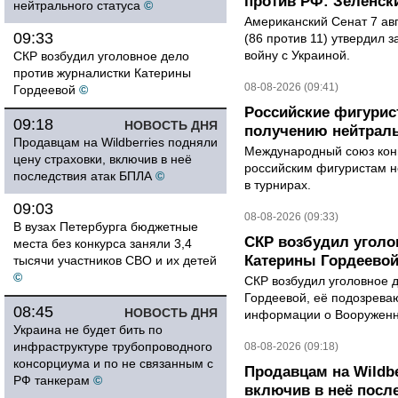
против РФ: Зеленск
нейтрального статуса
©
Американский Сенат 7 ав
09:33
(86 против 11) утвердил з
войну с Украиной.
СКР возбудил уголовное дело
против журналистки Катерины
08-08-2026 (09:41)
Гордеевой
©
Российские фигурис
09:18
НОВОСТЬ ДНЯ
получению нейтраль
Продавцам на Wildberries подняли
Международный союз конь
цену страховки, включив в неё
российским фигуристам н
последствия атак БПЛА
©
в турнирах.
09:03
08-08-2026 (09:33)
В вузах Петербурга бюджетные
СКР возбудил уголо
места без конкурса заняли 3,4
Катерины Гордеево
тысячи участников СВО и их детей
©
СКР возбудил уголовное 
Гордеевой, её подозрева
08:45
НОВОСТЬ ДНЯ
информации о Вооруженн
Украина не будет бить по
инфраструктуре трубопроводного
08-08-2026 (09:18)
консорциума и по не связанным с
Продавцам на Wildbe
РФ танкерам
©
включив в неё посл