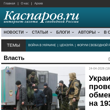
Главная
|
О нас
|
Архив
НОВОСТИ
СТАТЬИ
БЛОГИ
АВТОРЫ
В 
ТЕМЫ
ВОЙНА В УКРАИНЕ
|
ЦЕНЗУРА
|
ФОРУМ СВОБОДНОЙ 
Власть
24-04-2026 (18
Украи
пров
обме
на 19