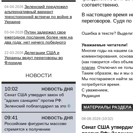
соответственно.
Зеленский предложил
04-04-2026
альтернативный вариант
В настоящее время н
трехсторонней встречи по войне в
переговоров. Судя по
Украине
Путин задержал свое
03-04-2026
Ошибка в тексте? Выдел
ежегодное послание более чем на
два года: нет ничего победного
Уважаемые читатели!
Многие годы на нашем са
Делегации США и
22-03-2026
комментирования, основа
Украины ведут переговоры во
(как говорится «без объ
Флориде
плагин
. Отключил не толь
Таким образом, вы и мы о
НОВОСТИ
Мы постараемся найти за
потребуется время.
10:02
НОВОСТЬ ДНЯ
С уважением,
Сенат США утвердил закон об
Редакция
"адских санкциях" против РФ:
Зеленский поблагодарил за это
©
МАТЕРИАЛЫ РАЗДЕЛА
09:41
НОВОСТЬ ДНЯ
08-08-2026 (10:02)
Российские фигуристы массово
Сенат США утвердил
стремятся к получению