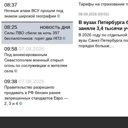
Тарифы на страхование то
08:37
Ночные атаки ВСУ прошли под
08-08-2026 (09:03)
знаком широкой географии
©
В вузах Петербурга
08:25
НОВОСТЬ ДНЯ
заняли 3,4 тысячи у
Силы ПВО сбили за ночь 397
В 2026 году по отдельной
беспилотников: горят два НПЗ
©
вузы Санкт-Петербурга по
порядок больше,...
09:58
07.08.2026
Под аннексированным
Севастополем военный открыл
огонь по сослуживцам и жителям
села
©
09:38
07.08.2026
Правительство разрешило
продавать в РФ бензин ранее
запрещенных стандартов Евро —
2, 3 и 4
©