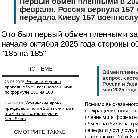
Первый обмен пленными в 202
февраля. Россия вернула 157 
передала Киеву 157 военносл
Это был первый обмен пленными за
начале октября 2025 года стороны 
"185 на 185".
ПО ТЕМЕ
Обмен пленны
вопрос, к ко
Россия и Украина
26-06-2026
России и Укр
провели обмен военнопленными
мая 2025 года.
по формуле 160 на 160
Украинские дроны
25-04-2026
Помимо высказанного
преодолели почти 2,5 тысячи км и
прекращения огня, ст
атаковали Екатеринбург и
пленными в формате "
Челябинск
обмен разбили на три
передали друг другу 
СМОТРИТЕ ТАКЖЕ
гражданских, 24 и 25