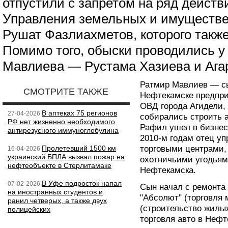
отпустили с запретом на ряд действ
Управления земельных и имуществ
Рушат Фазлиахметов, которого такж
Помимо того, обыски проводились у
Мавлиева — Рустама Хазиева и Ага
Ратмир Мавлиев — сы
СМОТРИТЕ ТАКЖЕ
Нефтекамске предпри
ОВД города Агидели, 
В аптеках 75 регионов
27-04-2026
собирались строить 
РФ нет жизненно необходимого
Рафил ушел в бизнес
антирезусного иммуноглобулина
2010-м годам отец у
Пролетевший 1500 км
торговыми центрами,
16-04-2026
украинский БПЛА вызвал пожар на
охотничьими угодьям
нефтеобъекте в Стерлитамаке
Нефтекамска.
В Уфе подросток напал
07-02-2026
Сын начал с ремонта 
на иностранных студентов и
"Абсолют" (торговля
ранил четверых, а также двух
(строительство жилы
полицейских
торговля авто в Нефт