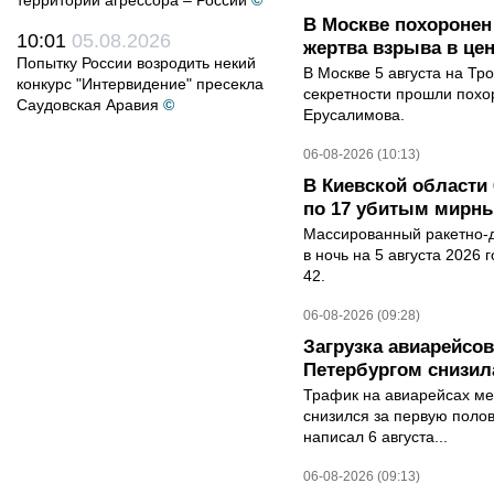
территории агрессора – России
©
В Москве похоронен
10:01
05.08.2026
жертва взрыва в це
Попытку России возродить некий
В Москве 5 августа на Тр
конкурс "Интервидение" пресекла
секретности прошли похо
Саудовская Аравия
©
Ерусалимова.
06-08-2026 (10:13)
В Киевской области 
по 17 убитым мирн
Массированный ракетно-д
в ночь на 5 августа 2026 
42.
06-08-2026 (09:28)
Загрузка авиарейсо
Петербургом снизила
Трафик на авиарейсах ме
снизился за первую полов
написал 6 августа...
06-08-2026 (09:13)