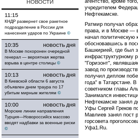
агентство, кроме тог
НОВОСТИ
учредителем Федерац
Нефтекамске.
11:15
КНДР развернет свое ракетное
Ратмир получал обра
подразделение в России для
права, и в Москве — 
нанесения ударов по Украине
©
начал политическую к
обосновавшись в посе
10:35
НОВОСТЬ ДНЯ
Башкирией, где был 
В Москве похоронен очередной
инфраструктурному р
генерал — вероятная жертва
"Горизонт", являвшая
взрыва в центре столицы
©
завод по производст
10:13
НОВОСТЬ ДНЯ
получил диплом побе
В Киевской области 6 августа
года" в Татарстане. 
объявлен днем траура по 17
советником главы Аль
убитым мирным жителям
©
Занимался инвестиция
Нефтекамске занял д
10:00
НОВОСТЬ ДНЯ
Уфы Сергей Греков по
Морские линии направления
Мавлиев занял пост р
Турция—Новороссийск массово
горсовета проголосов
вводят надбавки за военные риски
Уфа1.Ru.
©