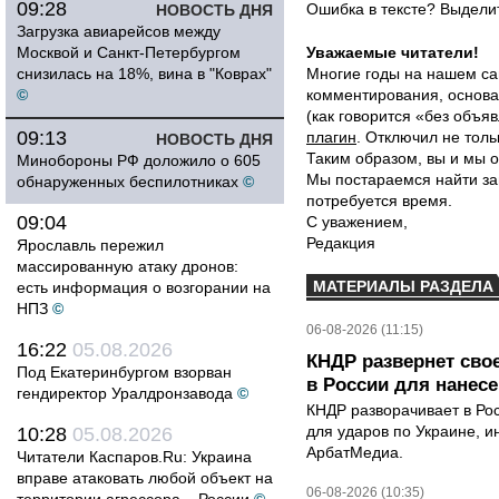
09:28
Ошибка в тексте? Выдел
НОВОСТЬ ДНЯ
Загрузка авиарейсов между
Москвой и Санкт-Петербургом
Уважаемые читатели!
снизилась на 18%, вина в "Коврах"
Многие годы на нашем са
©
комментирования, основа
(как говорится «без объ
09:13
плагин
. Отключил не толь
НОВОСТЬ ДНЯ
Таким образом, вы и мы о
Минобороны РФ доложило о 605
Мы постараемся найти за
обнаруженных беспилотниках
©
потребуется время.
09:04
С уважением,
Редакция
Ярославль пережил
массированную атаку дронов:
МАТЕРИАЛЫ РАЗДЕЛА
есть информация о возгорании на
НПЗ
©
06-08-2026 (11:15)
16:22
05.08.2026
КНДР развернет сво
Под Екатеринбургом взорван
в России для нанесе
гендиректор Уралдронзавода
©
КНДР разворачивает в Ро
для ударов по Украине, 
10:28
05.08.2026
АрбатМедиа.
Читатели Каспаров.Ru: Украина
вправе атаковать любой объект на
06-08-2026 (10:35)