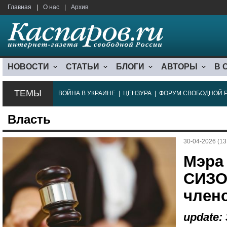
Главная
|
О нас
|
Архив
НОВОСТИ
СТАТЬИ
БЛОГИ
АВТОРЫ
В 
ТЕМЫ
ВОЙНА В УКРАИНЕ
|
ЦЕНЗУРА
|
ФОРУМ СВОБОДНОЙ 
Власть
30-04-2026 (13
Мэра
СИЗО
член
update: 