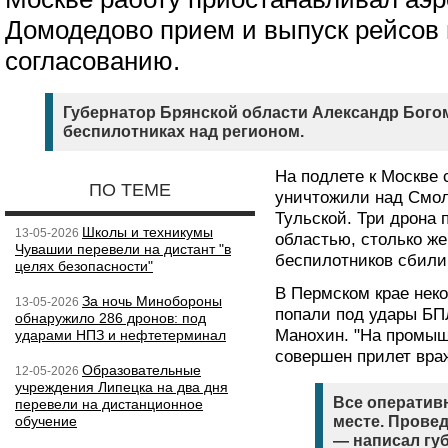
Домодедово прием и выпуск рейсов 
согласованию.
Губернатор Брянской области Александр Бого
беспилотниках над регионом.
На подлете к Москве 
ПО ТЕМЕ
уничтожили над Смол
Тульской. Три дрона
Школы и техникумы
13-05-2026
областью, столько ж
Чувашии перевели на дистант "в
беспилотников сбили
целях безопасности"
В Пермском крае не
За ночь Минобороны
13-05-2026
попали под удары Б
обнаружило 286 дронов: под
Манохин. "На промыш
ударами НПЗ и нефтетерминал
совершен прилет вра
Образовательные
12-05-2026
учреждения Липецка на два дня
Все оператив
перевели на дистанционное
обучение
месте. Провед
— написал гу