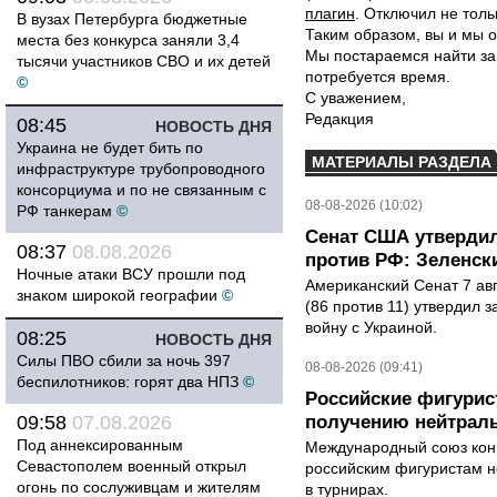
плагин
. Отключил не толь
В вузах Петербурга бюджетные
Таким образом, вы и мы о
места без конкурса заняли 3,4
Мы постараемся найти за
тысячи участников СВО и их детей
потребуется время.
©
С уважением,
Редакция
08:45
НОВОСТЬ ДНЯ
Украина не будет бить по
МАТЕРИАЛЫ РАЗДЕЛА
инфраструктуре трубопроводного
консорциума и по не связанным с
08-08-2026 (10:02)
РФ танкерам
©
Сенат США утвердил
08:37
08.08.2026
против РФ: Зеленск
Ночные атаки ВСУ прошли под
Американский Сенат 7 ав
знаком широкой географии
©
(86 против 11) утвердил з
войну с Украиной.
08:25
НОВОСТЬ ДНЯ
Силы ПВО сбили за ночь 397
08-08-2026 (09:41)
беспилотников: горят два НПЗ
©
Российские фигурис
09:58
07.08.2026
получению нейтраль
Под аннексированным
Международный союз конь
Севастополем военный открыл
российским фигуристам н
огонь по сослуживцам и жителям
в турнирах.