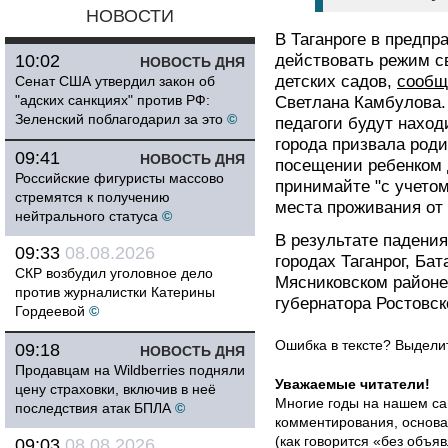
НОВОСТИ
В Таганроге в предпр
10:02
действовать режим с
НОВОСТЬ ДНЯ
детских садов,
сообщ
Сенат США утвердил закон об
"адских санкциях" против РФ:
Светлана Камбулова.
Зеленский поблагодарил за это
©
педагоги будут наход
города призвала род
09:41
НОВОСТЬ ДНЯ
посещении ребенком 
Российские фигуристы массово
принимайте "с учето
стремятся к получению
места проживания от 
нейтрального статуса
©
В результате падени
09:33
08.08.2026
городах Таганрог, Бат
СКР возбудил уголовное дело
Мясниковском районе
против журналистки Катерины
губернатора Ростовс
Гордеевой
©
Ошибка в тексте? Выдел
09:18
НОВОСТЬ ДНЯ
Продавцам на Wildberries подняли
Уважаемые читатели!
цену страховки, включив в неё
Многие годы на нашем са
последствия атак БПЛА
©
комментирования, основа
(как говорится «без объ
09:03
08.08.2026