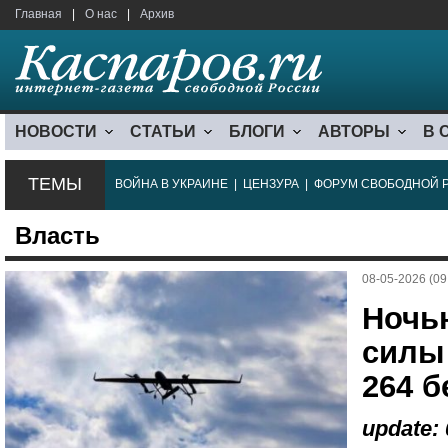
Главная
|
О нас
|
Архив
НОВОСТИ
СТАТЬИ
БЛОГИ
АВТОРЫ
В 
ТЕМЫ
ВОЙНА В УКРАИНЕ
|
ЦЕНЗУРА
|
ФОРУМ СВОБОДНОЙ 
Власть
08-05-2026 (09
Ночь
силы
264 б
update: 