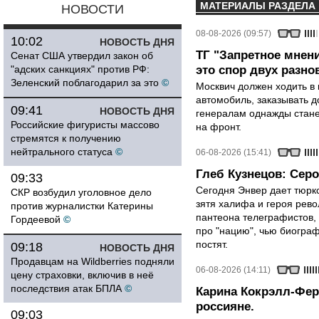
МАТЕРИАЛЫ РАЗДЕЛА
НОВОСТИ
08-08-2026 (09:57)
10:02
НОВОСТЬ ДНЯ
ТГ "Запретное мнени
Сенат США утвердил закон об
"адских санкциях" против РФ:
это спор двух разно
Зеленский поблагодарил за это
©
Москвич должен ходить в 
автомобиль, заказывать д
09:41
НОВОСТЬ ДНЯ
генералам однажды стане
Российские фигуристы массово
на фронт.
стремятся к получению
нейтрального статуса
©
06-08-2026 (15:41)
Глеб Кузнецов: Серо
09:33
Сегодня Энвер дает тюрк
СКР возбудил уголовное дело
зятя халифа и героя рево
против журналистки Катерины
пантеона телеграфистов,
Гордеевой
©
про "нацию", чью биограф
постят.
09:18
НОВОСТЬ ДНЯ
Продавцам на Wildberries подняли
06-08-2026 (14:11)
цену страховки, включив в неё
последствия атак БПЛА
©
Карина Кокрэлл-Фер
россияне.
09:03