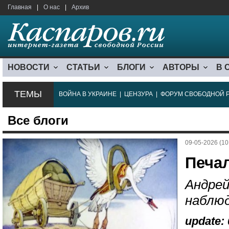
Главная
|
О нас
|
Архив
НОВОСТИ
СТАТЬИ
БЛОГИ
АВТОРЫ
В 
ТЕМЫ
ВОЙНА В УКРАИНЕ
|
ЦЕНЗУРА
|
ФОРУМ СВОБОДНОЙ 
Все блоги
09-05-2026 (10
Печа
Андрей
наблю
update: 