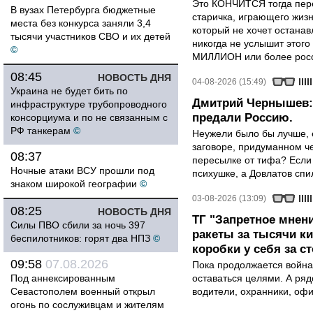
Это КОНЧИТСЯ тогда пере
В вузах Петербурга бюджетные
старичка, играющего жизн
места без конкурса заняли 3,4
который не хочет останавл
тысячи участников СВО и их детей
никогда не услышит этого
©
МИЛЛИОН или более росси
08:45
НОВОСТЬ ДНЯ
04-08-2026 (15:49)
Украина не будет бить по
Дмитрий Чернышев: 
инфраструктуре трубопроводного
предали Россию.
консорциума и по не связанным с
РФ танкерам
©
Неужели было бы лучше, 
заговоре, придуманном че
08:37
пересылке от тифа? Если
Ночные атаки ВСУ прошли под
психушке, а Довлатов спи
знаком широкой географии
©
03-08-2026 (13:09)
08:25
НОВОСТЬ ДНЯ
ТГ "Запретное мнени
Силы ПВО сбили за ночь 397
ракеты за тысячи ки
беспилотников: горят два НПЗ
©
коробки у себя за с
09:58
07.08.2026
Пока продолжается война
Под аннексированным
оставаться целями. А ряд
Севастополем военный открыл
водители, охранники, оф
огонь по сослуживцам и жителям