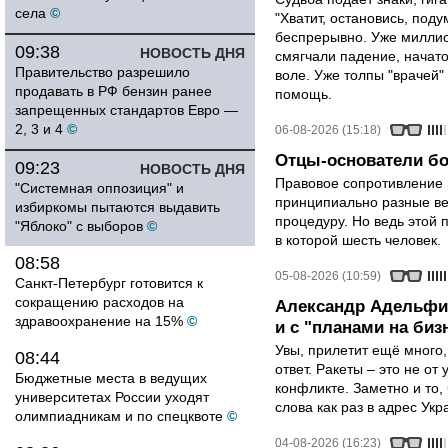
села
©
"Хватит, остановись, поду
беспрерывно. Уже миллио
09:38
НОВОСТЬ ДНЯ
смягчали падение, начато
Правительство разрешило
воле. Уже толпы "врачей
продавать в РФ бензин ранее
помощь.
запрещенных стандартов Евро —
2, 3 и 4
©
06-08-2026 (15:18)
Отцы-основатели бо
09:23
НОВОСТЬ ДНЯ
Правовое сопротивление 
"Системная оппозиция" и
принципиально разные ве
избиркомы пытаются выдавить
процедуру. Но ведь этой 
"Яблоко" с выборов
©
в которой шесть человек.
08:58
05-08-2026 (10:59)
Санкт-Петербург готовится к
сокращению расходов на
Александр Адельфин
здравоохранение на 15%
©
и с "планами на биз
Увы, прилетит ещё много,
08:44
ответ. Ракеты – это не от
Бюджетные места в ведущих
конфликте. Заметно и то
университетах России уходят
слова как раз в адрес Укра
олимпиадникам и по спецквоте
©
04-08-2026 (16:23)