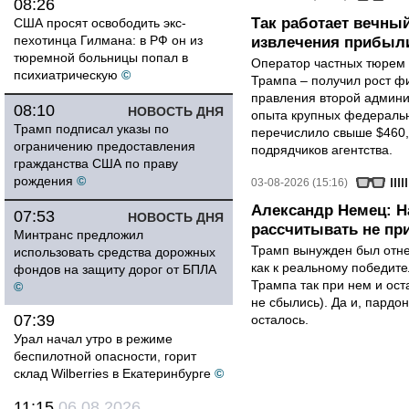
08:26
Так работает вечный
США просят освободить экс-
пехотинца Гилмана: в РФ он из
извлечения прибыли
тюремной больницы попал в
Оператор частных тюрем 
психиатрическую
©
Трампа – получил рост ф
правления второй админи
08:10
НОВОСТЬ ДНЯ
опыта крупных федеральны
Трамп подписал указы по
перечислило свыше $460,
ограничению предоставления
подрядчиков агентства.
гражданства США по праву
рождения
©
03-08-2026 (15:16)
Александр Немец: Н
07:53
НОВОСТЬ ДНЯ
рассчитывать не пр
Минтранс предложил
Трамп вынужден был отнес
использовать средства дорожных
как к реальному победите
фондов на защиту дорог от БПЛА
Трампа так при нем и ост
©
не сбылись). Да и, пардо
07:39
осталось.
Урал начал утро в режиме
беспилотной опасности, горит
склад Wilberries в Екатеринбурге
©
11:15
06.08.2026