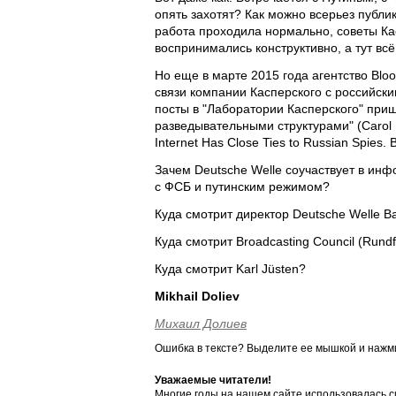
опять захотят? Как можно всерьез публик
работа проходила нормально, советы Ка
воспринимались конструктивно, а тут вс
Но еще в марте 2015 года агентство Bloo
связи компании Касперского с российск
посты в "Лаборатории Касперского" при
разведывательными структурами" (Carol M
Internet Has Close Ties to Russian Spies.
Зачем Deutsche Welle соучаствует в и
с ФСБ и путинским режимом?
Куда смотрит директор Deutsche Welle B
Куда смотрит Broadcasting Council (Rundf
Куда смотрит Karl Jüsten?
Mikhail Doliev
Михаил Долиев
Ошибка в тексте? Выделите ее мышкой и наж
Уважаемые читатели!
Многие годы на нашем сайте использовалась с