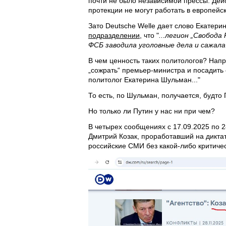
почти не было независимой прессы. Дейс
протекции не могут работать в европейс
Зато Deutsche Welle дает слово Екатер
подразделении
, что "
...легион „Свобод
ФСБ заводила уголовные дела и сажала
В чем ценность таких политологов? Нап
„сожрать“ премьер-министра и посадить 
политолог Екатерина Шульман..."
То есть, по Шульман, получается, будто 
Но только ли Путин у нас ни при чем?
В четырех сообщениях с 17.09.2025 по 
Дмитрий Козак, проработавший на диктат
российские СМИ без какой-либо критичес