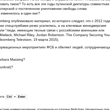
овать такое? То есть все эти годы путинской диктатуры совместная
сперской о постепенном уничтожении свободы слова
ё изменилось в один миг?
mberg опубликовало материал, из которого следует, что с 2012 год
ими спецслужбами резко усилились, а на ключевые менеджерские
шли "люди, имеющие тесные связи с российскими военными или
atlack; Michael Riley, Jordan Robertson. The Company Securing You
 Bloomberg Television, 19 марта 2015).
нформационных мероприятиях ФСБ и обеляет людей, сотрудничающ
arbara Massing?
unkrat)?
мите
Ctrl
+
Enter
истема комментирования, основанная на плагине Фейсбука. Неожиданно (как