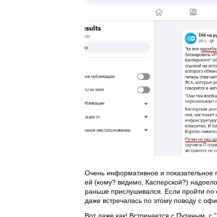
Очень информативное и показательное п
ей (кому? видимо, Касперской?) надоело
раньше прислушивался. Если пройти по с
даже встречалась по этому поводу с оф
Вот даже как! Встречается с Путиным, с 