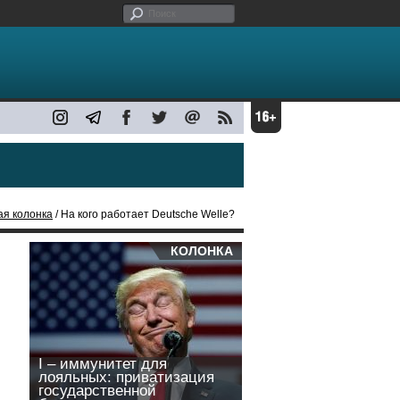
ая колонка
/ На кого работает Deutsche Welle?
КОЛОНКА
I – иммунитет для
лояльных: приватизация
государственной