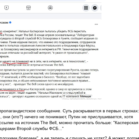
ропагандистское сообщение. Суть раскрывается в первых строках:
, они (кто?) ничего не понимают, Путин не прислушивается, хотя
сылке на источник The Bell, можно прочитать больше: "Касперская
ицерами Второй службы ФСБ..."
"плохими боярами", а ее теперь и слушать не хотят? А может, пото