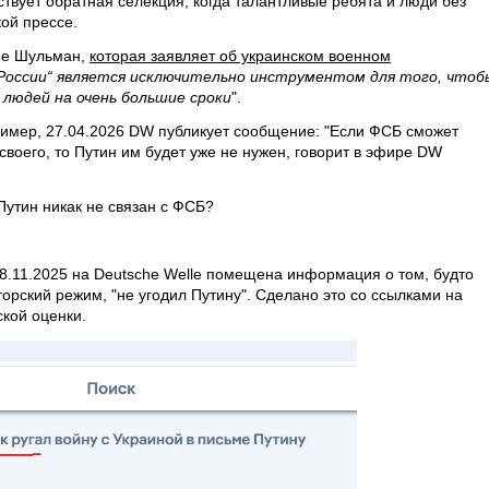
твует обратная селекция, когда талантливые ребята и люди без
кой прессе.
ине Шульман,
которая заявляет об украинском военном
а России“ является исключительно инструментом для того, чтоб
 людей на очень большие сроки
".
ример, 27.04.2026 DW публикует сообщение: "Если ФСБ сможет
своего, то Путин им будет уже не нужен, говорит в эфире DW
Путин никак не связан с ФСБ?
28.11.2025 на Deutsche Welle помещена информация о том, будто
орский режим, "не угодил Путину". Сделано это со ссылками на
кой оценки.