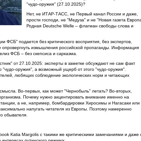
"чудо-оружия" (27.10.2025)?
Нет, не ИТАР-ТАСС, не Первый канал России и даже,
прости господи, не "Медуза" и не "Новая газета Европа
Родная Deutsche Welle – флагман свободы слова и
и ФСБ" подается без критического восприятия, без экспертов,
е опровергнуть измышления российской пропаганды. Информация
релиз ФСБ – без скепсиса и сарказма.
стник" от 27.10.2025: эксперты в заметке обсуждают не сам факт
о "чудо-оружия", а возможный ущерб от этого "чудо-оружия".
ателей, любящих соблюдение экологических норм и читающих
 смысла. Во-первых, как может "Чернобыль" летать? Во-вторых,
организма. Почему нужно акцентировать внимание именно на
танции, а не, например, бомбардировки Хиросимы и Нагасаки или
максимально напугать читателя из Европы. Поэтому намеренно
о обывателя.
book Katia Margolis с такими же критическими замечаниями и даже 
 интересах путинского режима: