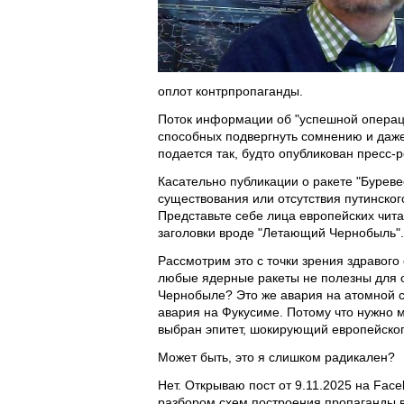
оплот контрпропаганды.
Поток информации об "успешной операци
способных подвергнуть сомнению и даж
подается так, будто опубликован пресс-
Касательно публикации о ракете "Буреве
существования или отсутствия путинског
Представьте себе лица европейских чит
заголовки вроде "Летающий Чернобыль".
Рассмотрим это с точки зрения здравого
любые ядерные ракеты не полезны для 
Чернобыле? Это же авария на атомной с
авария на Фукусиме. Потому что нужно 
выбран эпитет, шокирующий европейског
Может быть, это я слишком радикален?
Нет. Открываю пост от 9.11.2025 на Face
разбором схем построения пропаганды в