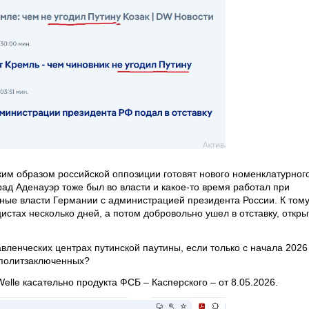
ким образом российской оппозиции готовят нового номенклатурног
рад Аденауэр тоже был во власти и какое-то время работал при
ьные власти Германии с администрацией президента России. К том
стах несколько дней, а потом добровольно ушел в отставку, откры
авленческих центрах путинской паутины, если только с начала 2026
ь политзаключенных?
elle касательно продукта ФСБ – Касперского – от 8.05.2026.