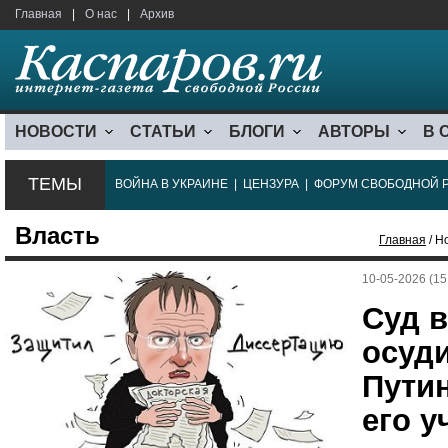
Главная
|
О нас
|
Архив
НОВОСТИ
СТАТЬИ
БЛОГИ
АВТОРЫ
В 
ТЕМЫ
ВОЙНА В УКРАИНЕ
|
ЦЕНЗУРА
|
ФОРУМ СВОБОДНОЙ 
Власть
Главная
/ Н
10-05-2026 (15
Суд в
осуд
Путин
его у