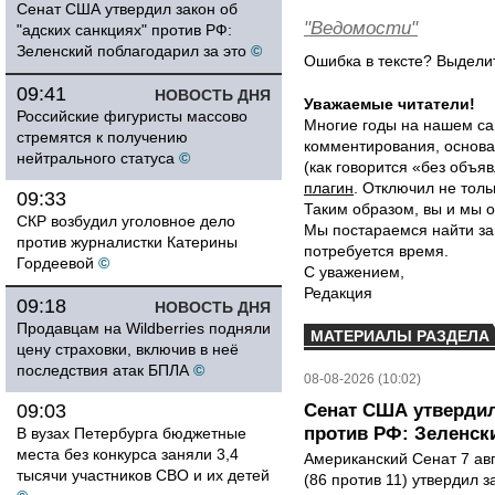
Сенат США утвердил закон об
"Ведомости"
"адских санкциях" против РФ:
Зеленский поблагодарил за это
©
Ошибка в тексте? Выдел
09:41
НОВОСТЬ ДНЯ
Уважаемые читатели!
Российские фигуристы массово
Многие годы на нашем са
стремятся к получению
комментирования, основа
нейтрального статуса
©
(как говорится «без объ
плагин
. Отключил не толь
09:33
Таким образом, вы и мы о
СКР возбудил уголовное дело
Мы постараемся найти за
против журналистки Катерины
потребуется время.
Гордеевой
©
С уважением,
Редакция
09:18
НОВОСТЬ ДНЯ
Продавцам на Wildberries подняли
МАТЕРИАЛЫ РАЗДЕЛА
цену страховки, включив в неё
последствия атак БПЛА
©
08-08-2026 (10:02)
09:03
Сенат США утвердил
против РФ: Зеленск
В вузах Петербурга бюджетные
места без конкурса заняли 3,4
Американский Сенат 7 ав
тысячи участников СВО и их детей
(86 против 11) утвердил з