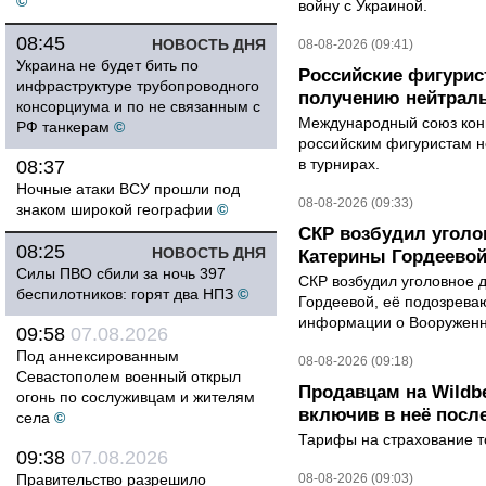
©
войну с Украиной.
08:45
НОВОСТЬ ДНЯ
08-08-2026 (09:41)
Украина не будет бить по
Российские фигурис
инфраструктуре трубопроводного
получению нейтраль
консорциума и по не связанным с
Международный союз конь
РФ танкерам
©
российским фигуристам н
в турнирах.
08:37
Ночные атаки ВСУ прошли под
08-08-2026 (09:33)
знаком широкой географии
©
СКР возбудил уголо
08:25
НОВОСТЬ ДНЯ
Катерины Гордеево
Силы ПВО сбили за ночь 397
СКР возбудил уголовное 
беспилотников: горят два НПЗ
©
Гордеевой, её подозрева
информации о Вооруженн
09:58
07.08.2026
Под аннексированным
08-08-2026 (09:18)
Севастополем военный открыл
Продавцам на Wildbe
огонь по сослуживцам и жителям
включив в неё посл
села
©
Тарифы на страхование то
09:38
07.08.2026
Правительство разрешило
08-08-2026 (09:03)