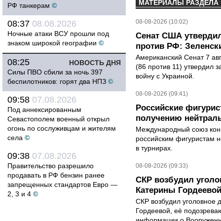
МАТЕРИАЛЫ РАЗДЕЛА
РФ танкерам
©
08-08-2026 (10:02)
08:37
08.08.2026
Ночные атаки ВСУ прошли под
Сенат США утвердил
знаком широкой географии
©
против РФ: Зеленск
Американский Сенат 7 ав
08:25
НОВОСТЬ ДНЯ
(86 против 11) утвердил з
Силы ПВО сбили за ночь 397
войну с Украиной.
беспилотников: горят два НПЗ
©
08-08-2026 (09:41)
09:58
07.08.2026
Российские фигурис
Под аннексированным
получению нейтраль
Севастополем военный открыл
огонь по сослуживцам и жителям
Международный союз конь
села
©
российским фигуристам н
в турнирах.
09:38
07.08.2026
Правительство разрешило
08-08-2026 (09:33)
продавать в РФ бензин ранее
СКР возбудил уголо
запрещенных стандартов Евро —
Катерины Гордеево
2, 3 и 4
©
СКР возбудил уголовное 
Гордеевой, её подозрева
информации о Вооруженн