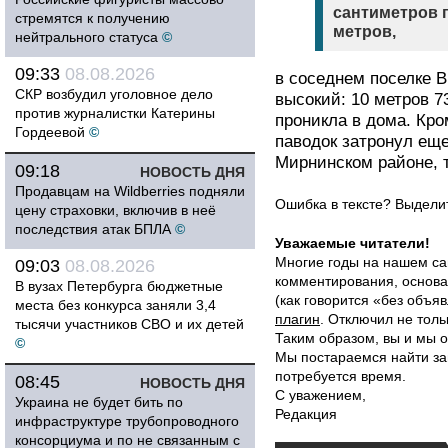
сантиметров п
стремятся к получению
метров,
нейтрального статуса
©
09:33
08.08.2026
в соседнем поселке 
СКР возбудил уголовное дело
высокий: 10 метров 7
против журналистки Катерины
проникла в дома. Кро
Гордеевой
©
паводок затронул ещ
Мирнинском районе, 
09:18
НОВОСТЬ ДНЯ
Продавцам на Wildberries подняли
Ошибка в тексте? Выдел
цену страховки, включив в неё
последствия атак БПЛА
©
Уважаемые читатели!
Многие годы на нашем са
09:03
08.08.2026
комментирования, основа
В вузах Петербурга бюджетные
(как говорится «без объ
места без конкурса заняли 3,4
плагин
. Отключил не толь
тысячи участников СВО и их детей
Таким образом, вы и мы о
©
Мы постараемся найти за
потребуется время.
08:45
НОВОСТЬ ДНЯ
С уважением,
Украина не будет бить по
Редакция
инфраструктуре трубопроводного
консорциума и по не связанным с