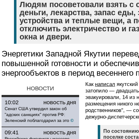
Людям посоветовали взять с 
деньги, лекарства, запас еды,
устройства и теплые вещи, а 
отключить электричество и га
окна и двери.
Энергетики Западной Якутии перев
повышенной готовности и обеспечи
энергообъектов в период весеннего 
Как
написал
якутский 
НОВОСТИ
затопило — двадцать 
эвакуировали, 14 из 
10:02
НОВОСТЬ ДНЯ
размещения никого не
Сенат США утвердил закон об
родственников", — с
"адских санкциях" против РФ:
дежурно-диспетчерск
Зеленский поблагодарил за это
©
По состоянию 
09:41
НОВОСТЬ ДНЯ
поселке соста
Российские фигуристы массово