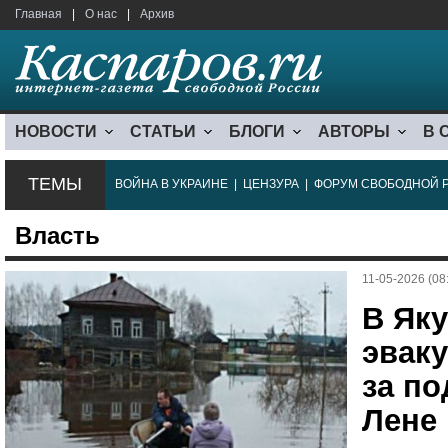
Главная
|
О нас
|
Архив
НОВОСТИ
СТАТЬИ
БЛОГИ
АВТОРЫ
В 
ТЕМЫ
ВОЙНА В УКРАИНЕ
|
ЦЕНЗУРА
|
ФОРУМ СВОБОДНОЙ 
Власть
11-05-2026 (08
В Яку
эваку
за п
Лене