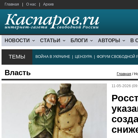
Главная
|
О нас
|
Архив
НОВОСТИ
СТАТЬИ
БЛОГИ
АВТОРЫ
В 
ТЕМЫ
ВОЙНА В УКРАИНЕ
|
ЦЕНЗУРА
|
ФОРУМ СВОБОДНОЙ 
Власть
Главная
/ Н
11-05-2026 (09
Росст
указа
созд
сниж