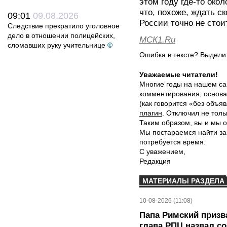
этом году где-то око
что, похоже, ждать с
09:01
09.08.2026
России точно не стоит
Следствие прекратило уголовное
дело в отношении полицейских,
МСК1.Ru
сломавших руку учительнице
©
Ошибка в тексте? Выдел
Уважаемые читатели!
Многие годы на нашем са
комментирования, основа
(как говорится «без объ
плагин
. Отключил не толь
Таким образом, вы и мы о
Мы постараемся найти за
потребуется время.
С уважением,
Редакция
МАТЕРИАЛЫ РАЗДЕЛА
10-08-2026 (11:08)
Папа Римский призва
глава РПЦ назвал с