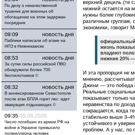
верхний дециль (те с
По делу о некачественной
нижний остается на м
тушенке для военных об
нужны более глубокие
обогащении на этом задержан
различным группам, о
посредник
экономики, говорит М
09:09
НОВОСТЬ ДНЯ
Паблики написали об атаке на
официальный 
НПЗ в Нижнекамске
жизнь показы
владеют поло
08:53
НОВОСТЬ ДНЯ
нижние 20% —
За сутки силы российской ПВО
обнаружили более 700
И эта пропорция не м
беспилотников
©
мнению, рассчитыват
Джини — это победа 
08:32
НОВОСТЬ ДНЯ
Реальные социальны
В аннексированном Севастополе
показывают только ч
после атак БПЛА горит лес: идет
неравенства по доход
эвакуация отдыхающих
©
сокращается, когда т
09:35
09.08.2026
стабильно выше 3–4%
Число погибших из армии РФ на
устойчивого и увере
войне в Украине превысило
проблем. А у нас, по 
полмиллиона человек