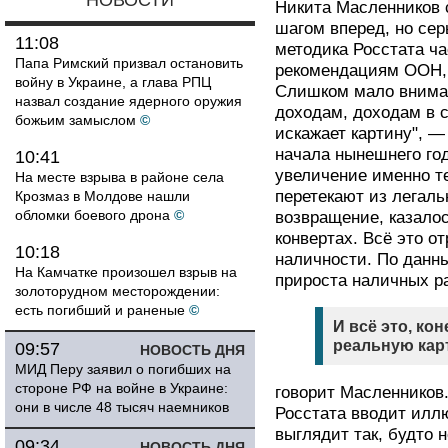
НОВОСТИ
Никита Масленников 
шагом вперед, но сер
11:08
методика Росстата ч
Папа Римский призвал остановить
рекомендациям ООН, 
войну в Украине, а глава РПЦ
Слишком мало вниман
назвал создание ядерного оружия
доходам, доходам в с
божьим замыслом
©
искажает картину", —
начала нынешнего го
10:41
увеличение именно т
На месте взрыва в районе села
перетекают из легаль
Крозмаз в Молдове нашли
обломки боевого дрона
©
возвращение, казалос
конвертах. Всё это о
10:18
наличности. По данн
На Камчатке произошел взрыв на
прироста наличных ра
золоторудном месторождении:
есть погибший и раненые
©
И всё это, ко
реальную кар
09:57
НОВОСТЬ ДНЯ
МИД Перу заявил о погибших на
стороне РФ на войне в Украине:
говорит Масленников.
они в числе 48 тысяч наемников
Росстата вводит илл
выглядит так, будто 
09:34
НОВОСТЬ ДНЯ