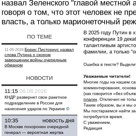
назвал Зеленского "главой местной 
говоря о том, что этот человек не п
власть, а только марионеточный ре
В 2025 году Путин в 
ПО ТЕМЕ
конференции 19 дека
талантливым артистом
Борис Писториус назвал
11-05-2026
фамилии, а только "о
слова Путина о скором
завершении войны очередным
Ошибка в тексте? Выдел
обманом
Уважаемые читатели!
НОВОСТИ
Многие годы на нашем са
комментирования, основа
11:15
06.08.2026
(как говорится «без объ
КНДР развернет свое ракетное
плагин
. Отключил не толь
подразделение в России для
Таким образом, вы и мы о
нанесения ударов по Украине
©
Мы постараемся найти за
потребуется время.
10:35
НОВОСТЬ ДНЯ
С уважением,
В Москве похоронен очередной
Редакция
генерал — вероятная жертва