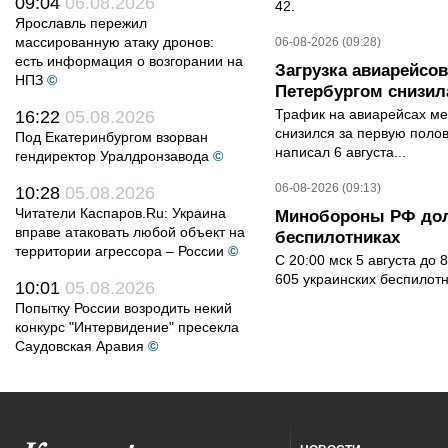
09:04
06.08.2026
42.
Ярославль пережил
массированную атаку дронов:
06-08-2026 (09:28)
есть информация о возгорании на
Загрузка авиарейсо
НПЗ
©
Петербургом снизила
Трафик на авиарейсах ме
16:22
05.08.2026
снизился за первую полов
Под Екатеринбургом взорван
написал 6 августа...
гендиректор Уралдронзавода
©
06-08-2026 (09:13)
10:28
05.08.2026
Читатели Каспаров.Ru: Украина
Минобороны РФ дол
вправе атаковать любой объект на
беспилотниках
территории агрессора – России
©
С 20:00 мск 5 августа до
605 украинских беспилот
10:01
05.08.2026
Попытку России возродить некий
конкурс "Интервидение" пресекла
Саудовская Аравия
©