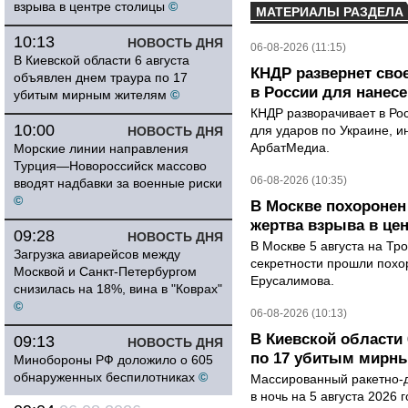
взрыва в центре столицы
©
МАТЕРИАЛЫ РАЗДЕЛА
10:13
НОВОСТЬ ДНЯ
06-08-2026 (11:15)
В Киевской области 6 августа
КНДР развернет сво
объявлен днем траура по 17
в России для нанесе
убитым мирным жителям
©
КНДР разворачивает в Ро
10:00
для ударов по Украине, 
НОВОСТЬ ДНЯ
АрбатМедиа.
Морские линии направления
Турция—Новороссийск массово
06-08-2026 (10:35)
вводят надбавки за военные риски
©
В Москве похоронен
жертва взрыва в це
09:28
НОВОСТЬ ДНЯ
В Москве 5 августа на Тр
Загрузка авиарейсов между
секретности прошли похо
Москвой и Санкт-Петербургом
Ерусалимова.
снизилась на 18%, вина в "Коврах"
©
06-08-2026 (10:13)
В Киевской области 
09:13
НОВОСТЬ ДНЯ
по 17 убитым мирн
Минобороны РФ доложило о 605
обнаруженных беспилотниках
©
Массированный ракетно-д
в ночь на 5 августа 2026 