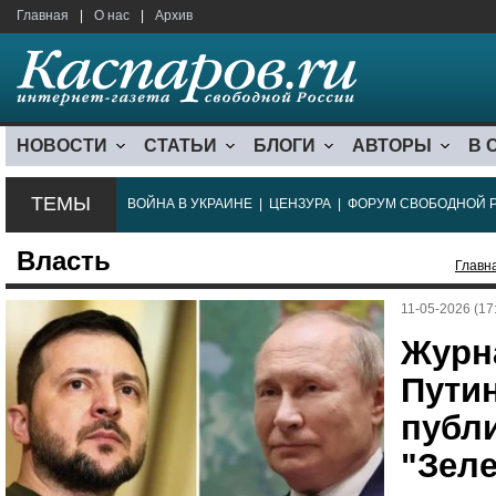
Главная
|
О нас
|
Архив
НОВОСТИ
СТАТЬИ
БЛОГИ
АВТОРЫ
В 
ТЕМЫ
ВОЙНА В УКРАИНЕ
|
ЦЕНЗУРА
|
ФОРУМ СВОБОДНОЙ 
Власть
Главн
11-05-2026 (17
Журн
Пути
публ
"Зел