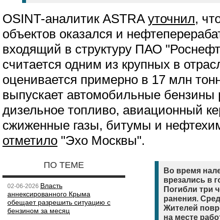
OSINT-аналитик ASTRA
уточнил
, ч
объектов оказался и нефтеперераб
входящий в структуру ПАО "Роснефт
считается одним из крупных в отрас
оценивается примерно в 17 млн тонн
выпускает автомобильные бензины 
дизельное топливо, авиационный кер
сжиженные газы, битумы и нефтехи
отметило
"Эхо Москвы".
ПО ТЕМЕ
Во время нал
врезались в г
Власть
02-06-2026
Погибли три ч
аннексированного Крыма
ранения. Сред
обещает разрешить ситуацию с
Жителей повр
бензином за месяц
на месте раб