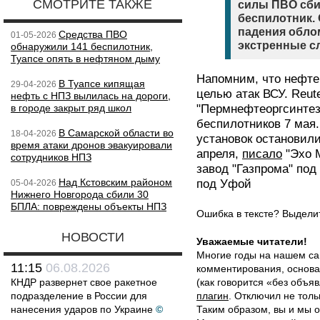
СМОТРИТЕ ТАКЖЕ
силы ПВО сби
беспилотник. 
падения обло
Средства ПВО
01-05-2026
экстренные с
обнаружили 141 беспилотник,
Туапсе опять в нефтяном дыму
Напомним, что нефте
В Туапсе кипящая
29-04-2026
целью атак ВСУ. Reut
нефть с НПЗ вылилась на дороги,
в городе закрыт ряд школ
"Пермнефтеоргсинтез
беспилотников 7 мая.
В Самарской области во
18-04-2026
установок остановили
время атаки дронов эвакуировали
апреля,
писало
"Эхо М
сотрудников НПЗ
завод "Газпрома" под
Над Кстовским районом
под Уфой
05-04-2026
Нижнего Новгорода сбили 30
БПЛА: повреждены объекты НПЗ
Ошибка в тексте? Выдел
НОВОСТИ
Уважаемые читатели!
Многие годы на нашем са
11:15
06.08.2026
комментирования, основа
КНДР развернет свое ракетное
(как говорится «без объ
подразделение в России для
плагин
. Отключил не толь
нанесения ударов по Украине
©
Таким образом, вы и мы о