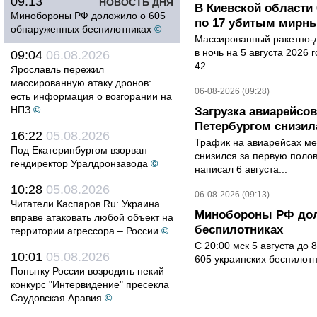
09:13
НОВОСТЬ ДНЯ
В Киевской области 
Минобороны РФ доложило о 605
по 17 убитым мирн
обнаруженных беспилотниках
©
Массированный ракетно-д
в ночь на 5 августа 2026 
09:04
06.08.2026
42.
Ярославль пережил
массированную атаку дронов:
06-08-2026 (09:28)
есть информация о возгорании на
НПЗ
©
Загрузка авиарейсо
Петербургом снизила
16:22
05.08.2026
Трафик на авиарейсах ме
Под Екатеринбургом взорван
снизился за первую полов
гендиректор Уралдронзавода
©
написал 6 августа...
10:28
05.08.2026
06-08-2026 (09:13)
Читатели Каспаров.Ru: Украина
Минобороны РФ дол
вправе атаковать любой объект на
беспилотниках
территории агрессора – России
©
С 20:00 мск 5 августа до
10:01
05.08.2026
605 украинских беспилот
Попытку России возродить некий
конкурс "Интервидение" пресекла
Саудовская Аравия
©