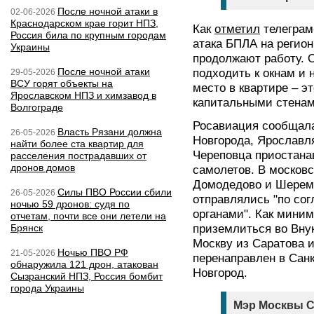
После ночной атаки в
02-06-2026
Краснодарском крае горит НПЗ,
Как
отметил
телеграм
Россия била по крупным городам
атака БПЛА на регио
Украины
продолжают работу. 
После ночной атаки
подходить к окнам и 
29-05-2026
ВСУ горят объекты на
место в квартире – э
Ярославском НПЗ и химзавод в
капитальными стенам
Волгограде
Росавиация сообщала
Власть Рязани должна
26-05-2026
Новгорода, Ярославля
найти более ста квартир для
Череповца приостана
расселения пострадавших от
дронов домов
самолетов. В московс
Домодедово и Шерем
Силы ПВО России сбили
26-05-2026
отправлялись "по со
ночью 59 дронов: судя по
органами". Как мини
отчетам, почти все они летели на
Брянск
приземлиться во Вну
Москву из Саратова 
Ночью ПВО РФ
21-05-2026
перенаправлен в Санк
обнаружила 121 дрон, атакован
Новгород.
Сызранский НПЗ, Россия бомбит
города Украины
Мэр Москвы С