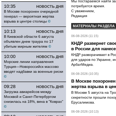
Мы постараемся найти за
10:35
потребуется время.
НОВОСТЬ ДНЯ
С уважением,
В Москве похоронен очередной
Редакция
генерал — вероятная жертва
взрыва в центре столицы
©
МАТЕРИАЛЫ РАЗДЕЛА
10:13
НОВОСТЬ ДНЯ
06-08-2026 (11:15)
В Киевской области 6 августа
объявлен днем траура по 17
КНДР развернет сво
убитым мирным жителям
©
в России для нанесе
КНДР разворачивает в Ро
10:00
НОВОСТЬ ДНЯ
для ударов по Украине, 
Морские линии направления
АрбатМедиа.
Турция—Новороссийск массово
вводят надбавки за военные риски
06-08-2026 (10:35)
©
В Москве похоронен
09:28
жертва взрыва в це
НОВОСТЬ ДНЯ
Загрузка авиарейсов между
В Москве 5 августа на Тр
Москвой и Санкт-Петербургом
секретности прошли похо
снизилась на 18%, вина в "Коврах"
Ерусалимова.
©
06-08-2026 (10:13)