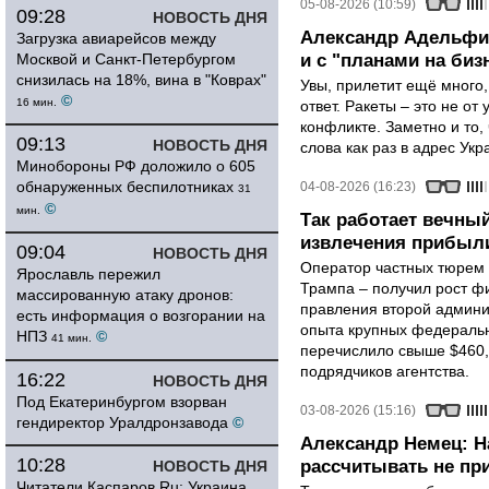
05-08-2026 (10:59)
09:28
НОВОСТЬ ДНЯ
Александр Адельфин
Загрузка авиарейсов между
Москвой и Санкт-Петербургом
и с "планами на биз
снизилась на 18%, вина в "Коврах"
Увы, прилетит ещё много,
©
16 мин.
ответ. Ракеты – это не от
конфликте. Заметно и то
09:13
НОВОСТЬ ДНЯ
слова как раз в адрес Укра
Минобороны РФ доложило о 605
обнаруженных беспилотниках
04-08-2026 (16:23)
31
©
мин.
Так работает вечный
извлечения прибыли
09:04
НОВОСТЬ ДНЯ
Оператор частных тюрем 
Ярославль пережил
Трампа – получил рост ф
массированную атаку дронов:
правления второй админи
есть информация о возгорании на
опыта крупных федеральны
НПЗ
©
41 мин.
перечислило свыше $460,
подрядчиков агентства.
16:22
НОВОСТЬ ДНЯ
Под Екатеринбургом взорван
03-08-2026 (15:16)
гендиректор Уралдронзавода
©
Александр Немец: Н
10:28
рассчитывать не пр
НОВОСТЬ ДНЯ
Читатели Каспаров.Ru: Украина