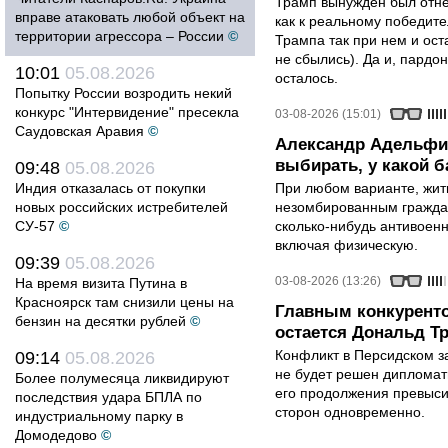
Трамп вынужден был отнес
вправе атаковать любой объект на
как к реальному победите
территории агрессора – России
©
Трампа так при нем и ост
не сбылись). Да и, пардо
10:01
05.08.2026
осталось.
Попытку России возродить некий
конкурс "Интервидение" пресекла
03-08-2026 (15:01)
Саудовская Аравия
©
Александр Адельфи
выбирать, у какой б
09:48
05.08.2026
Индия отказалась от покупки
При любом варианте, жит
новых российских истребителей
незомбированным граждан
СУ-57
©
сколько-нибудь антивоен
включая физическую.
09:39
05.08.2026
03-08-2026 (13:26)
На время визита Путина в
Красноярск там снизили цены на
Главным конкурент
бензин на десятки рублей
©
остается Дональд Т
Конфликт в Персидском з
09:14
05.08.2026
не будет решен дипломати
Более полумесяца ликвидируют
его продолжения превыси
последствия удара БПЛА по
сторон одновременно.
индустриальному парку в
Домодедово
©