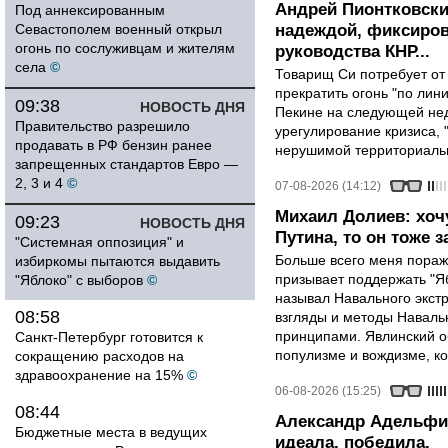
Андрей Пионтковски
Под аннексированным
Севастополем военный открыл
надеждой, фиксиров
огонь по сослуживцам и жителям
руководства КНР...
села
©
Товарищ Си потребует от
прекратить огонь "по лини
09:38
НОВОСТЬ ДНЯ
Пекине на следующей нед
Правительство разрешило
урегулирование кризиса, 
продавать в РФ бензин ранее
нерушимой территориальн
запрещенных стандартов Евро —
2, 3 и 4
©
07-08-2026 (14:12)
Михаил Долиев: хочу
09:23
НОВОСТЬ ДНЯ
Путина, то он тоже з
"Системная оппозиция" и
Больше всего меня поража
избиркомы пытаются выдавить
призывает поддержать "Яб
"Яблоко" с выборов
©
называл Навального экст
08:58
взгляды и методы Наваль
принципами. Явлинский о
Санкт-Петербург готовится к
популизме и вождизме, ко
сокращению расходов на
здравоохранение на 15%
©
06-08-2026 (15:25)
08:44
Александр Адельфин
Бюджетные места в ведущих
идеала, победила.