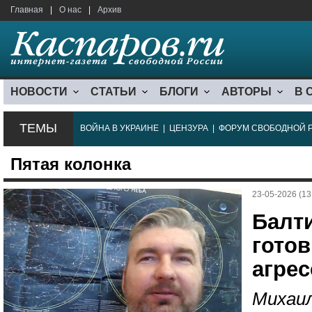
Главная
|
О нас
|
Архив
НОВОСТИ
СТАТЬИ
БЛОГИ
АВТОРЫ
В 
ТЕМЫ
ВОЙНА В УКРАИНЕ
|
ЦЕНЗУРА
|
ФОРУМ СВОБОДНОЙ 
Пятая колонка
23-05-2026 (13
Балт
готов
агре
Михаил