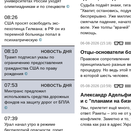
университетах России уходят
Судьба подаёт знаки, гига
олимпиадникам и по спецквоте
©
"Хватит, остановись, поду
беспрерывно. Уже миллио
08:26
смягчали падение, начато
США просят освободить экс-
воле. Уже толпы "врачей
пехотинца Гилмана: в РФ он из
помощь.
тюремной больницы попал в
психиатрическую
©
06-08-2026 (15:18)
08:10
НОВОСТЬ ДНЯ
Отцы-основатели бо
Трамп подписал указы по
Правовое сопротивление 
ограничению предоставления
принципиально разные ве
гражданства США по праву
процедуру. Но ведь этой 
рождения
©
в которой шесть человек.
07:53
НОВОСТЬ ДНЯ
05-08-2026 (10:59)
Минтранс предложил
Александр Адельфин
использовать средства дорожных
и с "планами на биз
фондов на защиту дорог от БПЛА
©
Увы, прилетит ещё много,
ответ. Ракеты – это не от
07:39
конфликте. Заметно и то
Урал начал утро в режиме
слова как раз в адрес Укра
беспилотной опасности, горит