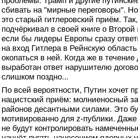
проблемы. Трамп и другие путински
сбивать на "мирные переговоры". Н
это старый гитлеровский приём. Так
подчёркивал в своей книге о Второй
если бы лидеры Европы сразу ответ
на вход Гитлера в Рейнскую область,
окопаться в ней. Когда же в течение
выработан ответ нарушителю догово
слишком поздно...
По всей вероятности, Путин хочет 
нацистский приём: молниеносный з
районов десантными силами. Это бу
мотивированно для z-публики. Даже
не будут контролировать намеченны
начнёт пугать нанесением ядерных 