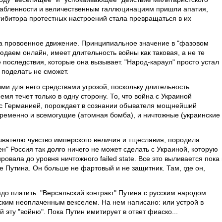
лабленности и величественным галлюцинациям пришли апатия,
гибитора протестных настроений стала превращаться в их
 а провоенное движение. Принципиальное значение в "фазовом
даем онлайн, имеет длительность войны как таковая, а не те
последствия, которые она вызывает. "Народ-караул" просто устал
о поделать не сможет.
ми для него средствами угрозой, поскольку длительность
мя течет только в одну сторону. То, что война с Украиной
с Германией, порождает в сознании обывателя мощнейший
временно и всемогущие (атомная бомба), и ничтожные (украинские
ывателю чувство имперского величия и тщеславия, породила
ен" Россия так долго ничего не может сделать с Украиной, которую
овала до уровня ничтожного failed state. Все это выливается пока 
 Путина. Он больше не фартовый и не защитник. Там, где он,
до платить. "Версальский контракт" Путина с русским народом
тским неоплаченным векселем. На нем написано: или устрой в
 эту "войню". Пока Путин имитирует в ответ фиаско...