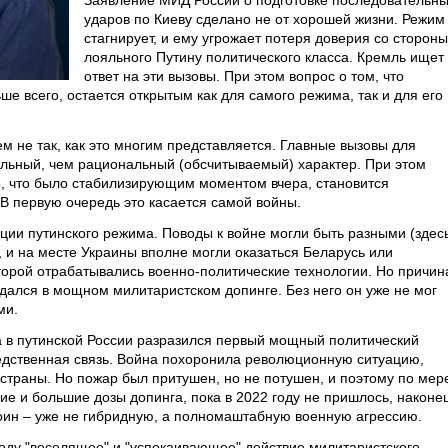
Заявление МИД России о подготовке последовательн
ударов по Киеву сделано не от хорошей жизни. Режим
стагнирует, и ему угрожает потеря доверия со стороны
лояльного Путину политического класса. Кремль ищет
ответ на эти вызовы. При этом вопрос о том, что
ше всего, остается открытым как для самого режима, так и для его
ем не так, как это многим представляется. Главные вызовы для
льный, чем рациональный (обсчитываемый) характер. При этом
то, что было стабилизирующим моментом вчера, становится
 первую очередь это касается самой войны.
ии путинского режима. Поводы к войне могли быть разными (здес
, и на месте Украины вполне могли оказаться Беларусь или
которой отрабатывались военно-политические технологии. Но причин
дался в мощном милитаристском допинге. Без него он уже не мог
ми.
а в путинской России разразился первый мощный политический
едственная связь. Война похоронила революционную ситуацию,
страны. Но пожар был притушен, но не потушен, и поэтому по мер
ие и большие дозы допинга, пока в 2022 году не пришлось, наконец
оин – уже не гибридную, а полномаштабную военную агрессию.
году "веселящее" и "успокаивающее" действие милитаристского