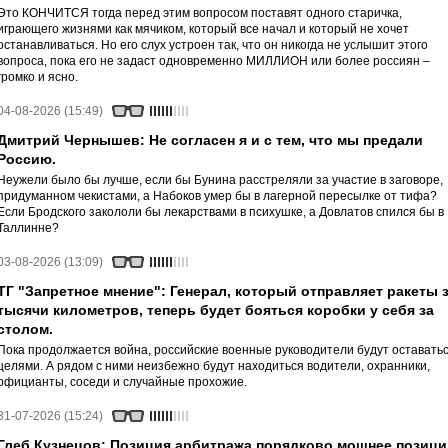
Это КОНЧИТСЯ тогда перед этим вопросом поставят одного старичка,
играющего жизнями как мячиком, который все начал и который не хочет
останавливаться. Но его слух устроен так, что он никогда не услышит этого
вопроса, пока его не задаст одновременно МИЛЛИОН или более россиян –
громко и ясно.
04-08-2026 (15:49)
Дмитрий Чернышев: Не согласен я и с тем, что мы предали
Россию.
Неужели было бы лучше, если бы Бунина расстреляли за участие в заговоре,
придуманном чекистами, а Набоков умер бы в лагерной пересылке от тифа?
Если Бродского закололи бы лекарствами в психушке, а Довлатов спился бы в
Таллинне?
03-08-2026 (13:09)
ТГ "Запретное мнение": Генерал, который отправляет ракеты 
тысячи километров, теперь будет бояться коробки у себя за
столом.
Пока продолжается война, российские военные руководители будут оставать
целями. А рядом с ними неизбежно будут находиться водители, охранники,
официанты, соседи и случайные прохожие.
31-07-2026 (15:24)
Глеб Кузнецов: Позиция арбитража порядково мощнее позици