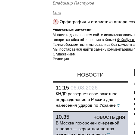
Владимир Пастухов
t.me
!
Орфография и стилистика автора со
Уважаемые читатели!
Многие годы на нашем сайте использовалась с
говорится «без объявления войны»)
Фейсбук о
Таким образом, вы и мы остались без коммента
Мы постараемся найти замену комментариям Фе
С уважением,
Редакция
НОВОСТИ
11:15
06.08.2026
КНДР развернет свое ракетное
подразделение в России для
нанесения ударов по Украине
©
10:35
НОВОСТЬ ДНЯ
В Москве похоронен очередной
генерал — вероятная жертва
взрыва в центре столицы
©