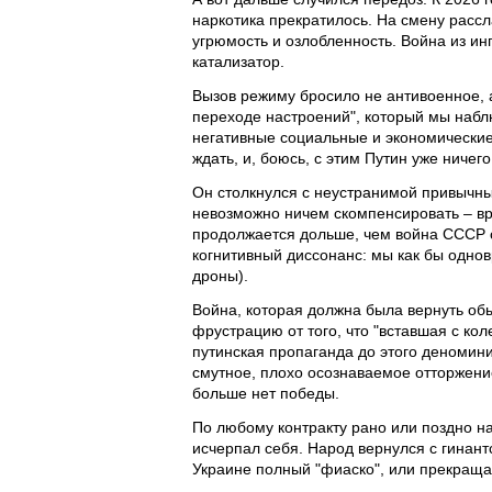
наркотика прекратилось. На смену расс
угрюмость и озлобленность. Война из ин
катализатор.
Вызов режиму бросило не антивоенное,
переходе настроений", который мы наблю
негативные социальные и экономические 
ждать, и, боюсь, с этим Путин уже ничег
Он столкнулся с неустранимой привычны
невозможно ничем скомпенсировать – вре
продолжается дольше, чем война СССР 
когнитивный диссонанс: мы как бы одно
дроны).
Война, которая должна была вернуть об
фрустрацию от того, что "вставшая с кол
путинская пропаганда до этого деноминир
смутное, плохо осознаваемое отторжение
больше нет победы.
По любому контракту рано или поздно на
исчерпал себя. Народ вернулся с гинан
Украине полный "фиаско", или прекращай