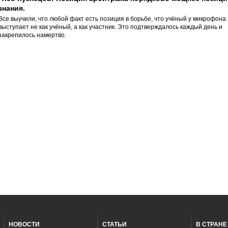
знания.
Все выучили, что любой факт есть позиция в борьбе, что учёный у микрофона
выступает не как учёный, а как участник. Это подтверждалось каждый день и
закрепилось намертво.
НОВОСТИ
СТАТЬИ
В СТРАНЕ