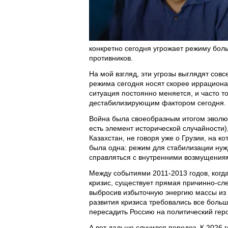
конкретно сегодня угрожает режиму боль
противников.
На мой взгляд, эти угрозы выглядят совс
режима сегодня носят скорее иррациона
ситуация постоянно меняется, и часто 
дестабилизирующим фактором сегодня. В
Война была своеобразным итогом эволюц
есть элемент исторической случайности)
Казахстан, не говоря уже о Грузии, на 
была одна: режим для стабилизации нуж
справляться с внутренними возмущения
Между событиями 2011-2013 годов, когд
кризис, существует прямая причинно-сл
выбросив избыточную энергию массы из 
развития кризиса требовались все больш
пересадить Россию на политический гер
А вот дальше случился передоз. К 2026 