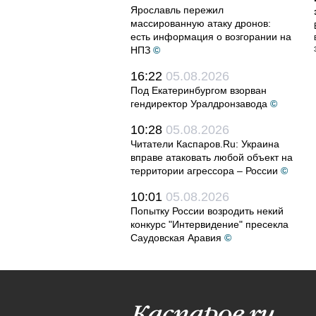
Ярославль пережил
массированную атаку дронов:
есть информация о возгорании на
НПЗ
©
16:22
05.08.2026
Под Екатеринбургом взорван
гендиректор Уралдронзавода
©
10:28
05.08.2026
Читатели Каспаров.Ru: Украина
вправе атаковать любой объект на
территории агрессора – России
©
10:01
05.08.2026
Попытку России возродить некий
конкурс "Интервидение" пресекла
Саудовская Аравия
©