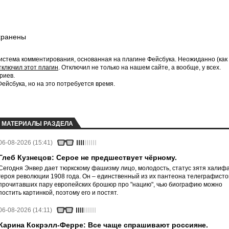
хранены
истема комментирования, основанная на плагине Фейсбука. Неожиданно (как
тключил этот плагин
. Отключил не только на нашем сайте, а вообще, у всех.
риев.
йсбука, но на это потребуется время.
МАТЕРИАЛЫ РАЗДЕЛА
06-08-2026 (15:41)
Глеб Кузнецов: Серое не предшествует чёрному.
Сегодня Энвер дает тюркскому фашизму лицо, молодость, статус зятя халифа
героя революции 1908 года. Он – единственный из их пантеона телеграфисто
прочитавших пару европейских брошюр про "нацию", чью биографию можно
постить картинкой, поэтому его и постят.
06-08-2026 (14:11)
Карина Кокрэлл-Ферре: Все чаще спрашивают россияне.