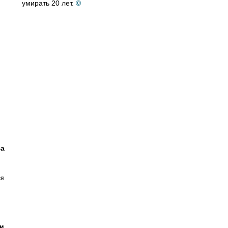
умирать 20 лет.
©
за
ся
и