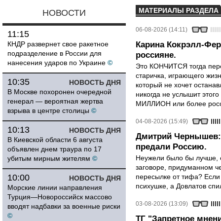
МАТЕРИАЛЫ РАЗДЕЛА
НОВОСТИ
06-08-2026 (14:11)
11:15
КНДР развернет свое ракетное
Карина Кокрэлл-Фер
подразделение в России для
россияне.
нанесения ударов по Украине
©
Это КОНЧИТСЯ тогда пере
старичка, играющего жизн
10:35
НОВОСТЬ ДНЯ
который не хочет останавл
В Москве похоронен очередной
никогда не услышит этого
генерал — вероятная жертва
МИЛЛИОН или более росси
взрыва в центре столицы
©
04-08-2026 (15:49)
10:13
НОВОСТЬ ДНЯ
Дмитрий Чернышев: 
В Киевской области 6 августа
предали Россию.
объявлен днем траура по 17
Неужели было бы лучше, 
убитым мирным жителям
©
заговоре, придуманном че
10:00
пересылке от тифа? Если
НОВОСТЬ ДНЯ
психушке, а Довлатов спи
Морские линии направления
Турция—Новороссийск массово
03-08-2026 (13:09)
вводят надбавки за военные риски
©
ТГ "Запретное мнени