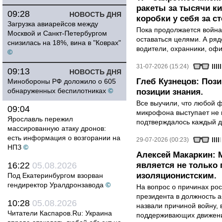
ракеты за тысячи ки
09:28
НОВОСТЬ ДНЯ
коробки у себя за с
Загрузка авиарейсов между
Пока продолжается война
Москвой и Санкт-Петербургом
оставаться целями. А ряд
снизилась на 18%, вина в "Коврах"
водители, охранники, оф
©
31-07-2026 (15:24)
09:13
НОВОСТЬ ДНЯ
Глеб Кузнецов: Поз
Минобороны РФ доложило о 605
обнаруженных беспилотниках
©
позиции знания.
Все выучили, что любой ф
09:04
микрофона выступает не к
Ярославль пережил
подтверждалось каждый д
массированную атаку дронов:
есть информация о возгорании на
29-07-2026 (00:23)
НПЗ
©
Алексей Макаркин: 
16:22
05.08.2026
является не только 
изоляционистским.
Под Екатеринбургом взорван
гендиректор Уралдронзавода
©
На вопрос о причинах рос
президента в должность 
10:28
05.08.2026
назвали причиной войну, 
Читатели Каспаров.Ru: Украина
поддерживающих движени