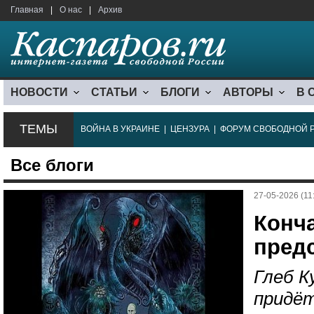
Главная
|
О нас
|
Архив
НОВОСТИ
СТАТЬИ
БЛОГИ
АВТОРЫ
В 
ТЕМЫ
ВОЙНА В УКРАИНЕ
|
ЦЕНЗУРА
|
ФОРУМ СВОБОДНОЙ 
Все блоги
27-05-2026 (11
Конча
пред
Глеб К
придёт