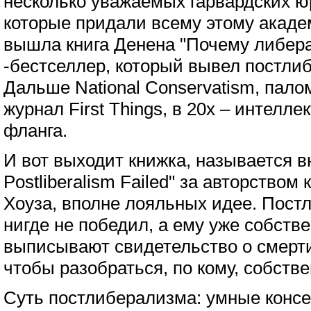
несколько уважаемых гарвардских ю
которые придали всему этому акаде
вышла книга Денена "Почему либер
-бестселлер, который вывел постли
Дальше National Conservatism, пало
журнал First Things, в 20х – интелл
фланга.
И вот выходит книжка, называется 
Postliberalism Failed" за авторством
Хоуза, вполне лояльных идее. Пост
нигде не победил, а ему уже собств
выписывают свидетельство о смерт
чтобы разобраться, по кому, собстве
Суть постлиберализма: умные конс