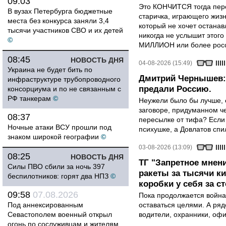
09:03
Это КОНЧИТСЯ тогда пере
В вузах Петербурга бюджетные
старичка, играющего жизн
места без конкурса заняли 3,4
который не хочет останавл
тысячи участников СВО и их детей
никогда не услышит этого
©
МИЛЛИОН или более росси
08:45
НОВОСТЬ ДНЯ
04-08-2026 (15:49)
Украина не будет бить по
Дмитрий Чернышев: 
инфраструктуре трубопроводного
предали Россию.
консорциума и по не связанным с
РФ танкерам
©
Неужели было бы лучше, 
заговоре, придуманном че
08:37
пересылке от тифа? Если
Ночные атаки ВСУ прошли под
психушке, а Довлатов спи
знаком широкой географии
©
03-08-2026 (13:09)
08:25
НОВОСТЬ ДНЯ
ТГ "Запретное мнени
Силы ПВО сбили за ночь 397
ракеты за тысячи ки
беспилотников: горят два НПЗ
©
коробки у себя за с
09:58
07.08.2026
Пока продолжается война
Под аннексированным
оставаться целями. А ряд
Севастополем военный открыл
водители, охранники, оф
огонь по сослуживцам и жителям