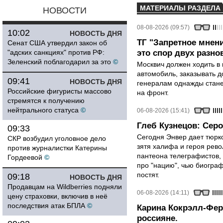
МАТЕРИАЛЫ РАЗДЕЛА
НОВОСТИ
08-08-2026 (09:57)
10:02
НОВОСТЬ ДНЯ
ТГ "Запретное мнени
Сенат США утвердил закон об
"адских санкциях" против РФ:
это спор двух разно
Зеленский поблагодарил за это
©
Москвич должен ходить в 
автомобиль, заказывать д
09:41
НОВОСТЬ ДНЯ
генералам однажды стане
Российские фигуристы массово
на фронт.
стремятся к получению
нейтрального статуса
©
06-08-2026 (15:41)
Глеб Кузнецов: Серо
09:33
Сегодня Энвер дает тюрк
СКР возбудил уголовное дело
зятя халифа и героя рево
против журналистки Катерины
пантеона телеграфистов,
Гордеевой
©
про "нацию", чью биограф
постят.
09:18
НОВОСТЬ ДНЯ
Продавцам на Wildberries подняли
06-08-2026 (14:11)
цену страховки, включив в неё
последствия атак БПЛА
©
Карина Кокрэлл-Фер
россияне.