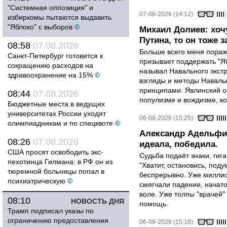
"Системная оппозиция" и
07-08-2026 (14:12)
избиркомы пытаются выдавить
"Яблоко" с выборов
©
Михаил Долиев: хочу
Путина, то он тоже з
08:58
07.08.2026
Больше всего меня поража
Санкт-Петербург готовится к
призывает поддержать "Яб
сокращению расходов на
называл Навального экст
здравоохранение на 15%
©
взгляды и методы Наваль
принципами. Явлинский о
08:44
07.08.2026
популизме и вождизме, ко
Бюджетные места в ведущих
университетах России уходят
06-08-2026 (15:25)
олимпиадникам и по спецквоте
©
Александр Адельфин
08:26
07.08.2026
идеала, победила.
США просят освободить экс-
Судьба подаёт знаки, гига
пехотинца Гилмана: в РФ он из
"Хватит, остановись, поду
тюремной больницы попал в
беспрерывно. Уже миллио
психиатрическую
©
смягчали падение, начато
воле. Уже толпы "врачей
08:10
НОВОСТЬ ДНЯ
помощь.
Трамп подписал указы по
ограничению предоставления
06-08-2026 (15:18)