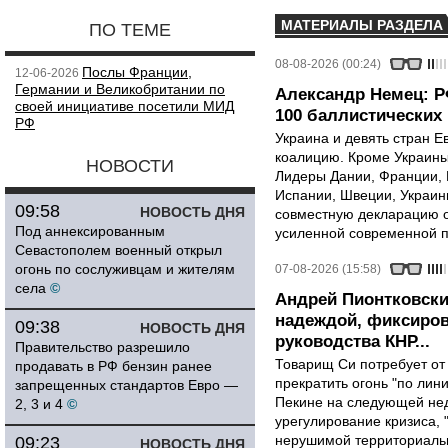
МАТЕРИАЛЫ РАЗДЕЛА
ПО ТЕМЕ
08-08-2026 (00:24)
Послы Франции,
12-06-2026
Германии и Великобритании по
Александр Немец: Р
своей инициативе посетили МИД
100 баллистических 
РФ
Украина и девять стран 
коалицию. Кроме Украины,
НОВОСТИ
Лидеры Дании, Франции, 
Испании, Швеции, Украин
09:58
НОВОСТЬ ДНЯ
совместную декларацию о
Под аннексированным
усиленной современной п
Севастополем военный открыл
огонь по сослуживцам и жителям
07-08-2026 (15:58)
села
©
Андрей Пионтковски
надеждой, фиксиров
09:38
НОВОСТЬ ДНЯ
руководства КНР...
Правительство разрешило
Товарищ Си потребует от
продавать в РФ бензин ранее
прекратить огонь "по лини
запрещенных стандартов Евро —
Пекине на следующей нед
2, 3 и 4
©
урегулирование кризиса, 
нерушимой территориальн
09:23
НОВОСТЬ ДНЯ