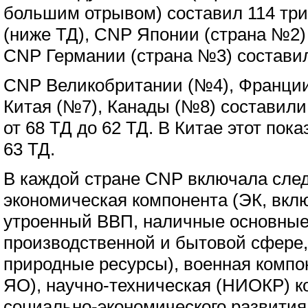
большим отрывом) составил 114 тр
(ниже ТД), CNP Японии (страна №2) 
CNP Германии (страна №3) составил
CNP Великобритании (№4), Франции
Китая (№7), Канады (№8) составили
от 68 ТД до 62 ТД. В Китае этот пок
63 ТД.
В каждой стране CNP включала сле
экономическая компонента (ЭК, вкл
утроенный ВВП, наличные основны
производственной и бытовой сфере
природные ресурсы), военная компон
ЯО), научно-техническая (НИОКР) к
социально-экономического развития