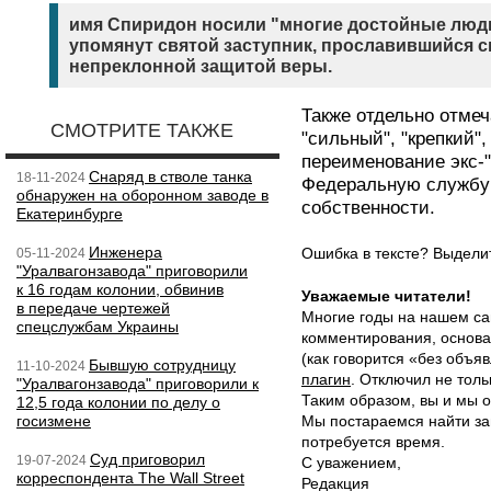
имя Спиридон носили "многие достойные люди
упомянут святой заступник, прославившийся 
непреклонной защитой веры.
Также отдельно отме
СМОТРИТЕ ТАКЖЕ
"сильный", "крепкий",
переименование экс-
Снаряд в стволе танка
18-11-2024
Федеральную службу 
обнаружен на оборонном заводе в
собственности.
Екатеринбурге
Инженера
Ошибка в тексте? Выдел
05-11-2024
"Уралвагонзавода" приговорили
к 16 годам колонии, обвинив
Уважаемые читатели!
в передаче чертежей
Многие годы на нашем са
спецслужбам Украины
комментирования, основа
(как говорится «без объ
Бывшую сотрудницу
11-10-2024
плагин
. Отключил не толь
"Уралвагонзавода" приговорили к
Таким образом, вы и мы о
12,5 года колонии по делу о
госизмене
Мы постараемся найти за
потребуется время.
Суд приговорил
19-07-2024
С уважением,
корреспондента The Wall Street
Редакция