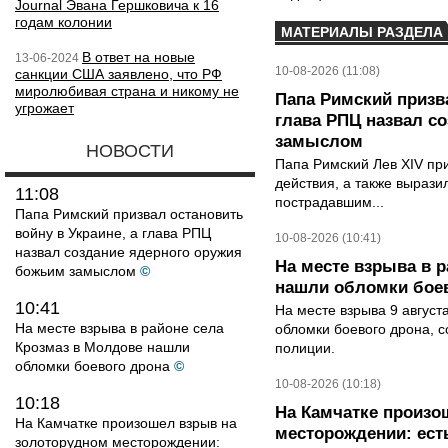
Journal Эвана Гершковича к 16
годам колонии
МАТЕРИАЛЫ РАЗДЕЛА
В ответ на новые
13-06-2024
10-08-2026 (11:08)
санкции США заявлено, что РФ
миролюбивая страна и никому не
Папа Римский призва
угрожает
глава РПЦ назвал с
замыслом
НОВОСТИ
Папа Римский Лев XIV пр
действия, а также выраз
11:08
пострадавшим...
Папа Римский призвал остановить
войну в Украине, а глава РПЦ
10-08-2026 (10:41)
назвал создание ядерного оружия
На месте взрыва в 
божьим замыслом
©
нашли обломки бое
10:41
На месте взрыва 9 август
На месте взрыва в районе села
обломки боевого дрона, 
Крозмаз в Молдове нашли
полиции.
обломки боевого дрона
©
10-08-2026 (10:18)
10:18
На Камчатке произо
На Камчатке произошел взрыв на
месторождении: ест
золоторудном месторождении: