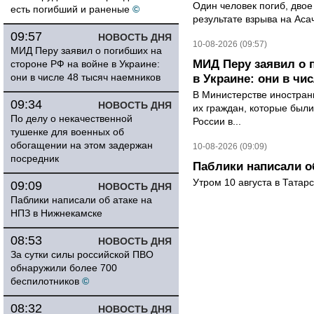
Один человек погиб, двое
есть погибший и раненые
©
результате взрыва на Ас
09:57
НОВОСТЬ ДНЯ
10-08-2026 (09:57)
МИД Перу заявил о погибших на
МИД Перу заявил о 
стороне РФ на войне в Украине:
они в числе 48 тысяч наемников
в Украине: они в чи
В Министерстве иностран
09:34
НОВОСТЬ ДНЯ
их граждан, которые были
По делу о некачественной
России в...
тушенке для военных об
обогащении на этом задержан
10-08-2026 (09:09)
посредник
Паблики написали о
Утром 10 августа в Татар
09:09
НОВОСТЬ ДНЯ
Паблики написали об атаке на
НПЗ в Нижнекамске
08:53
НОВОСТЬ ДНЯ
За сутки силы российской ПВО
обнаружили более 700
беспилотников
©
08:32
НОВОСТЬ ДНЯ