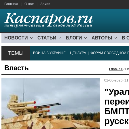
Главная
|
О нас
|
Архив
НОВОСТИ
СТАТЬИ
БЛОГИ
АВТОРЫ
В 
ТЕМЫ
ВОЙНА В УКРАИНЕ
|
ЦЕНЗУРА
|
ФОРУМ СВОБОДНОЙ 
Власть
Главная
/ Н
02-06-2026 (11
"Ура
пере
БМПТ
русс