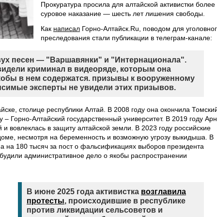
Прокуратура просила для алтайской активистки более
суровое наказание — шесть лет лишения свободы.
Как
написал
Горно-Алтайск.Ru, поводом для уголовно
преследования стали публикации в телеграм-канале:
ух песен — "Варшавянки" и "Интернационала".
видели криминал в видеоряде, которым она
кобы в нем содержатся. призывы к вооруженному
исимые эксперты не увидели этих призывов.
айске, столице республики Алтай. В 2008 году она окончила Томски
ду – Горно-Алтайский государственный университет. В 2019 году Ар
 и вовлеклась в защиту алтайской земли. В 2023 году российские
 доме, несмотря на беременность и возможную угрозу выкидыша. В
а на 180 тысяч за пост о фальсификациях выборов президента
озбудили административное дело о якобы распространении
В июне 2025 года активистка
возглавила
протесты
, происходившие в республике
против ликвидации сельсоветов и