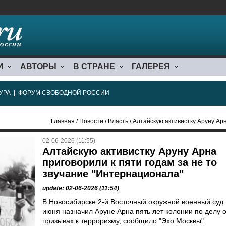
И
АВТОРЫ
В СТРАНЕ
ГАЛЕРЕЯ
УРА
|
ФОРУМ СВОБОДНОЙ РОССИИ
Главная
/ Новости /
Власть
/ Алтайскую активистку Аруну Арна пригов
02-06-2026 (11:55)
Алтайскую активистку Аруну Арна
приговорили к пяти годам за не то
звучание "Интернационала"
update: 02-06-2026 (11:54)
В Новосибирске 2-й Восточный окружной военный суд 
июня назначил Аруне Арна пять лет колонии по делу 
призывах к терроризму,
сообщило
"Эхо Москвы".