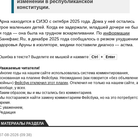
изменений в республиканской
конституции.
Арна находится в СИЗО с октября 2025 года. Дома у неё остались
трое маленьких детей. Когда ее задержали, младшей дочери не бы
и года — она была на грудном вскармливании. По
информации
Банкфакс.Ru, в декабре 2025 года сообщалось о резком ухудшении
здоровья Аруны в изоляторе, медики поставили диагноз — астма.
Ошибка в тексте? Выделите ее мышкой и нажмите
Ctrl
+
Enter
Уважаемые читатели!
Многие годы на нашем сайте использовалась система комментирования,
основанная на плагине Фейсбука. Неожиданно (как говорится «без объявлени
войны»)
Фейсбук отключил этот плагин
. Отключил не только на нашем сайте, 
вообще, у всех.
Таким образом, вы и мы остались без комментариев.
Мы постараемся найти замену комментариям Фейсбука, но на это потребуетс
время.
С уважением,
Редакция
МАТЕРИАЛЫ РАЗДЕЛА
07-08-2026 (09:38)