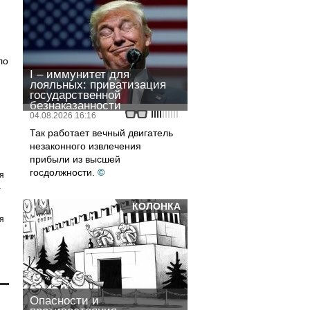
ло
I – иммунитет для
лояльных: приватизация
государственной
безнаказанности
04.08.2026 16:16
Так работает вечный двигатель
незаконного извлечения
прибыли из высшей
госдолжности.
©
я
а
КОЛОНКА
я
Опасности и