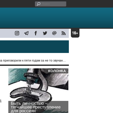
орили к пяти годам за не то звучание "Интернационала"
КОЛОНКА
1
Быть личностью –
о
тягчайшее преступление
для россиян