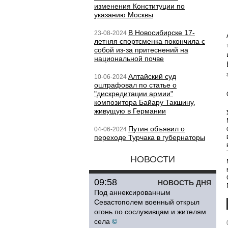
изменения Конституции по
указанию Москвы
В Новосибирске 17-
23-08-2024
летняя спортсменка покончила с
собой из-за притеснений на
национальной почве
Алтайский суд
10-06-2024
оштрафовал по статье о
"дискредитации армии"
композитора Байару Такшину,
живущую в Германии
Путин объявил о
04-06-2024
переходе Турчака в губернаторы
НОВОСТИ
09:58
НОВОСТЬ ДНЯ
Под аннексированным
Севастополем военный открыл
огонь по сослуживцам и жителям
села
©