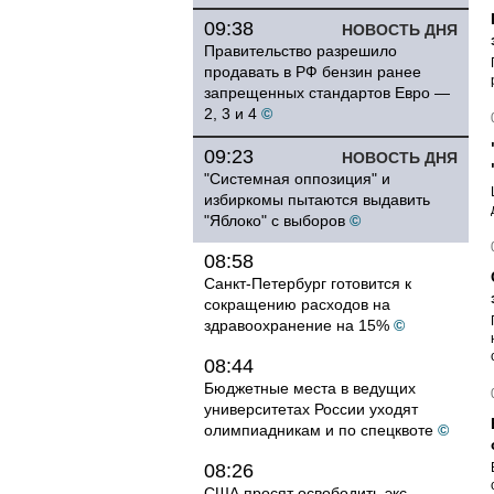
09:38
НОВОСТЬ ДНЯ
Правительство разрешило
продавать в РФ бензин ранее
запрещенных стандартов Евро —
2, 3 и 4
©
09:23
НОВОСТЬ ДНЯ
"Системная оппозиция" и
избиркомы пытаются выдавить
"Яблоко" с выборов
©
08:58
Санкт-Петербург готовится к
сокращению расходов на
здравоохранение на 15%
©
08:44
Бюджетные места в ведущих
университетах России уходят
олимпиадникам и по спецквоте
©
08:26
США просят освободить экс-