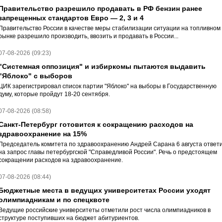
Правительство разрешило продавать в РФ бензин ранее
запрещенных стандартов Евро — 2, 3 и 4
Правительство России в качестве меры стабилизации ситуации на топливном
рынке разрешило производить, ввозить и продавать в России...
07-08-2026 (09:23)
"Системная оппозиция" и избиркомы пытаются выдавить
"Яблоко" с выборов
ЦИК зарегистрировал список партии "Яблоко" на выборы в Государственную
думу, которые пройдут 18-20 сентября.
07-08-2026 (08:58)
Санкт-Петербург готовится к сокращению расходов на
здравоохранение на 15%
Председатель комитета по здравоохранению Андрей Сарана 6 августа ответ
на запрос главы петербургской "Справедливой России". Речь о предстоящем
сокращении расходов на здравоохранение.
07-08-2026 (08:44)
Бюджетные места в ведущих университетах России уходят
олимпиадникам и по спецквоте
Ведущие российские университеты отметили рост числа олимпиадников в
структуре поступивших на бюджет абитуриентов.