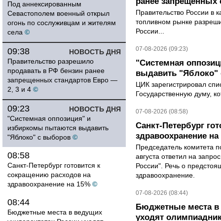
ранее запрещенных с
Под аннексированным
Правительство России в к
Севастополем военный открыл
топливном рынке разрешил
огонь по сослуживцам и жителям
России...
села
©
07-08-2026 (09:23)
09:38
НОВОСТЬ ДНЯ
Правительство разрешило
"Системная оппози
продавать в РФ бензин ранее
выдавить "Яблоко"
запрещенных стандартов Евро —
ЦИК зарегистрировал спис
2, 3 и 4
©
Государственную думу, ко
09:23
НОВОСТЬ ДНЯ
07-08-2026 (08:58)
"Системная оппозиция" и
Санкт-Петербург го
избиркомы пытаются выдавить
здравоохранение на
"Яблоко" с выборов
©
Председатель комитета п
08:58
августа ответил на запро
Санкт-Петербург готовится к
России". Речь о предсто
сокращению расходов на
здравоохранение.
здравоохранение на 15%
©
07-08-2026 (08:44)
08:44
Бюджетные места в 
Бюджетные места в ведущих
уходят олимпиадник