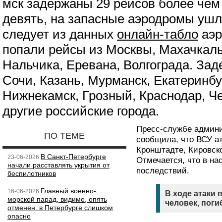
мск задержаны 29 рейсов более чем
девять, на запасные аэродромы ушл
следует из данных
онлайн-табло
аэр
попали рейсы из Москвы, Махачкал
Нальчика, Еревана, Волгограда. За
Сочи, Казань, Мурманск, Екатеринбу
Нижнекамск, Грозный, Краснодар, Ч
другие российские города.
Пресс-службе админи
ПО ТЕМЕ
сообщила
, что ВСУ 
Кронштадте, Кировск
В Санкт-Петербурге
23-06-2026
Отмечается, что в н
начали расставлять укрытия от
последствий.
беспилотников
Главный военно-
16-06-2026
В ходе атаки 
морской парад, видимо, опять
человек, поги
отменен: в Петербурге слишком
опасно