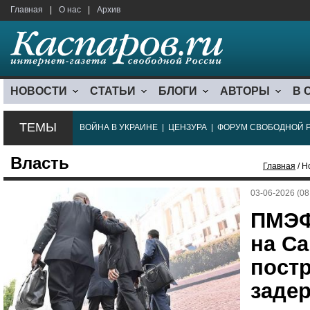
Главная
|
О нас
|
Архив
НОВОСТИ
СТАТЬИ
БЛОГИ
АВТОРЫ
В 
ТЕМЫ
ВОЙНА В УКРАИНЕ
|
ЦЕНЗУРА
|
ФОРУМ СВОБОДНОЙ 
Власть
Главная
/ Н
03-06-2026 (08
ПМЭФ
на Са
пост
заде