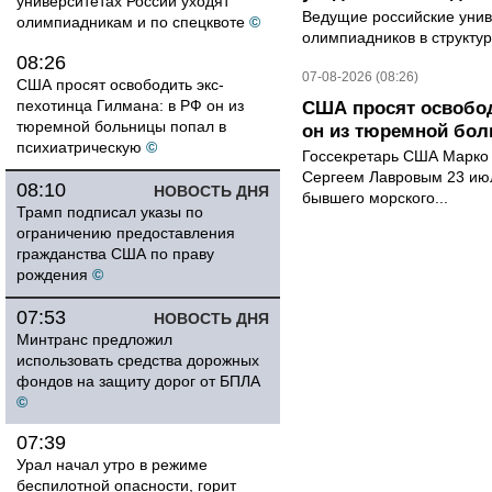
университетах России уходят
Ведущие российские унив
олимпиадникам и по спецквоте
©
олимпиадников в структу
08:26
07-08-2026 (08:26)
США просят освободить экс-
пехотинца Гилмана: в РФ он из
США просят освобод
тюремной больницы попал в
он из тюремной бол
психиатрическую
©
Госсекретарь США Марко 
Сергеем Лавровым 23 ию
08:10
НОВОСТЬ ДНЯ
бывшего морского...
Трамп подписал указы по
ограничению предоставления
гражданства США по праву
рождения
©
07:53
НОВОСТЬ ДНЯ
Минтранс предложил
использовать средства дорожных
фондов на защиту дорог от БПЛА
©
07:39
Урал начал утро в режиме
беспилотной опасности, горит