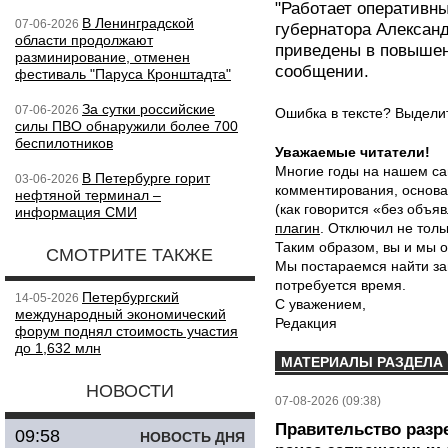
"Работает оперативн
В Ленинградской
07-06-2026
губернатора Алексан
области продолжают
приведены в повышен
разминирование, отменен
сообщении.
фестиваль "Паруса Кронштадта"
За сутки российские
07-06-2026
Ошибка в тексте? Выдел
силы ПВО обнаружили более 700
беспилотников
Уважаемые читатели!
Многие годы на нашем са
В Петербурге горит
03-06-2026
комментирования, основа
нефтяной терминал –
(как говорится «без объ
информация СМИ
плагин
. Отключил не толь
Таким образом, вы и мы о
СМОТРИТЕ ТАКЖЕ
Мы постараемся найти за
потребуется время.
Петербургский
14-05-2026
С уважением,
международный экономический
Редакция
форум поднял стоимость участия
до 1,632 млн
МАТЕРИАЛЫ РАЗДЕЛА
НОВОСТИ
07-08-2026 (09:38)
Правительство разр
09:58
НОВОСТЬ ДНЯ