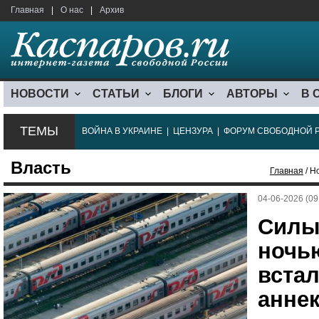
Главная
|
О нас
|
Архив
НОВОСТИ
СТАТЬИ
БЛОГИ
АВТОРЫ
В 
ТЕМЫ
ВОЙНА В УКРАИНЕ
|
ЦЕНЗУРА
|
ФОРУМ СВОБОДНОЙ 
Власть
Главная
/ Н
04-06-2026 (09
Силы
ночью
встал
анне