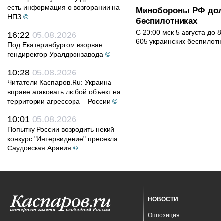
есть информация о возгорании на
Минобороны РФ дол
НПЗ
©
беспилотниках
С 20:00 мск 5 августа до
16:22
05.08.2026
605 украинских беспилот
Под Екатеринбургом взорван
гендиректор Уралдронзавода
©
10:28
05.08.2026
Читатели Каспаров.Ru: Украина
вправе атаковать любой объект на
территории агрессора – России
©
10:01
05.08.2026
Попытку России возродить некий
конкурс "Интервидение" пресекла
Саудовская Аравия
©
НОВОСТИ
Оппозиция