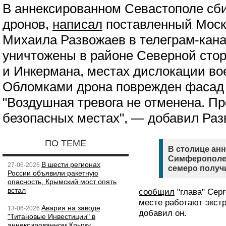
В аннексированном Севастополе сби
дронов,
написал
поставленный Моск
Михаила Развожаев в телеграм-кан
уничтожены в районе Северной сто
и Инкермана, местах дислокации во
Обломками дрона поврежден фасад 
"Воздушная тревога не отменена. П
безопасных местах", — добавил Раз
ПО ТЕМЕ
В столице ан
Симферополе 
В шести регионах
27-06-2026
семеро получ
России объявили ракетную
опасность, Крымский мост опять
встал
сообщил
"глава" Серг
месте работают экст
Авария на заводе
13-06-2026
добавил он.
"Титановые Инвестиции" в
аннексированном Крыму