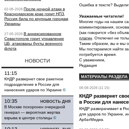
Ошибка в тексте? Выдел
После ночной атаки в
02-06-2026
Краснодарском крае горит НПЗ,
Уважаемые читатели!
Россия била по крупным городам
Многие годы на нашем са
Украины
комментирования, основа
(как говорится «без объ
В аннексированном
27-05-2026
плагин
. Отключил не толь
Севастополе горит управление
ЦБ, атакованы бухты военного
Таким образом, вы и мы о
флота
Мы постараемся найти за
потребуется время.
С уважением,
НОВОСТИ
Редакция
11:15
МАТЕРИАЛЫ РАЗДЕЛА
КНДР развернет свое ракетное
подразделение в России для
06-08-2026 (11:15)
нанесения ударов по Украине
©
КНДР развернет сво
10:35
НОВОСТЬ ДНЯ
в России для нанесе
В Москве похоронен очередной
КНДР разворачивает в Ро
генерал — вероятная жертва
для ударов по Украине, 
взрыва в центре столицы
©
АрбатМедиа.