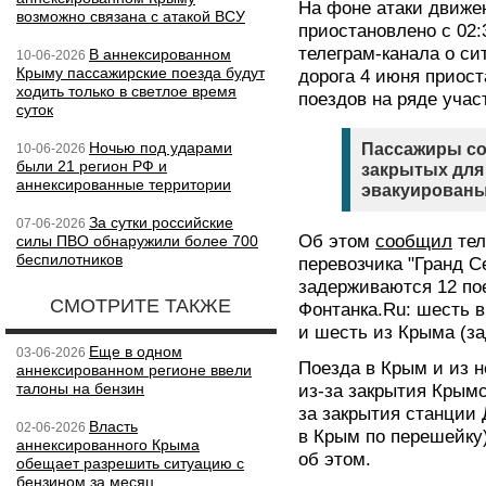
На фоне атаки движе
возможно связана с атакой ВСУ
приостановлено с 02:
телеграм-канала о си
В аннексированном
10-06-2026
Крыму пассажирские поезда будут
дорога 4 июня приос
ходить только в светлое время
поездов на ряде учас
суток
Ночью под ударами
Пассажиры со
10-06-2026
были 21 регион РФ и
закрытых для
аннексированные территории
эвакуированы
За сутки российские
07-06-2026
Об этом
сообщил
тел
силы ПВО обнаружили более 700
беспилотников
перевозчика "Гранд С
задерживаются 12 по
СМОТРИТЕ ТАКЖЕ
Фонтанка.Ru: шесть в
и шесть из Крыма (за
Еще в одном
03-06-2026
Поезда в Крым и из н
аннексированном регионе ввели
талоны на бензин
из-за закрытия Крымс
за закрытия станции 
Власть
02-06-2026
в Крым по перешейку
аннексированного Крыма
об этом.
обещает разрешить ситуацию с
бензином за месяц