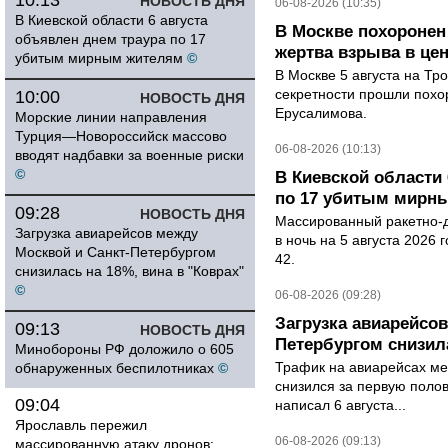
10:13
НОВОСТЬ ДНЯ
06-08-2026 (10:35)
В Киевской области 6 августа
В Москве похоронен
объявлен днем траура по 17
жертва взрыва в це
убитым мирным жителям
©
В Москве 5 августа на Тр
секретности прошли похо
10:00
НОВОСТЬ ДНЯ
Ерусалимова.
Морские линии направления
Турция—Новороссийск массово
06-08-2026 (10:13)
вводят надбавки за военные риски
©
В Киевской области 
по 17 убитым мирн
09:28
НОВОСТЬ ДНЯ
Массированный ракетно-д
Загрузка авиарейсов между
в ночь на 5 августа 2026 
Москвой и Санкт-Петербургом
42.
снизилась на 18%, вина в "Коврах"
©
06-08-2026 (09:28)
Загрузка авиарейсо
09:13
НОВОСТЬ ДНЯ
Петербургом снизила
Минобороны РФ доложило о 605
Трафик на авиарейсах ме
обнаруженных беспилотниках
©
снизился за первую полов
09:04
написал 6 августа...
Ярославль пережил
06-08-2026 (09:13)
массированную атаку дронов: