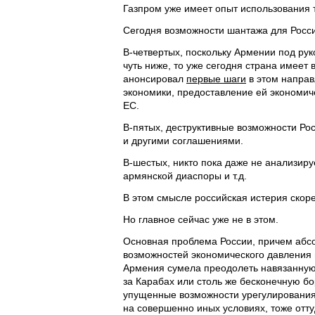
Газпром уже имеет опыт использования т
Сегодня возможности шантажа для Росси
В-четвертых, поскольку Армении под ру
чуть ниже, то уже сегодня страна имеет
анонсировал
первые шаги
в этом направ
экономики, предоставление ей экономи
ЕС.
В-пятых, деструктивные возможности Р
и другими соглашениями.
В-шестых, никто пока даже не анализир
армянской диаспоры и т.д.
В этом смысле российская истерия скор
Но главное сейчас уже не в этом.
Основная проблема России, причем абсо
возможностей экономического давления и
Армения сумела преодолеть навязанную 
за Карабах или столь же бесконечную бор
упущенные возможности урегулирования 
на совершенно иных условиях, тоже отту