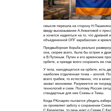
смысле перешла на сторону Н.Пашиняна
ввиду высказывание А.Ахматовой о прес
и хочется надеяться на то, что древний
объединенной ОПГ карабахских и кремле
Предвыборная борьба реально развернул
она, скорее всего, была бы острее и д
и В.Путиным. Путин и его армянские пр
орбите, а прежде всего сохранить ее гл
У тела, находящегося на орбите, есть д
наиболее отдаленная точка – апогей. По
всего грабеж, то естественно, что в ка
захват экономики. Разумеется не посред
технологий и схем. Поэтому Россия сего
стандартные для нее Схемы и Темы.
Когда Р.Кочарян пытается убедить избир
он проявляет заботу о сохранении Схемы
С.Карапетян, то речь идет о Схеме С.Ка