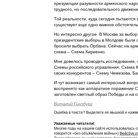
презумпции разумности армянского нар
трудного, но последовательного движени
Той реальности, куда сегодня пытаются 
существует еще одно важное обстоятель
Но интересно другое. В Москве за выбор
президентские выборы в Молдове были од
бросили выбрать Орбана. Сейчас на ар
схема – Схема Кириенко.
Мне довелось проводить исследование, 
Схемы российского управления. Схема К
своих конкурентов – Схему Чемезова, Ба
И тут возникает самый интересный вопро
воспринято как аппаратное поражение С
заготовлен светлый образ Победы и на с
Виталий Гинзбург
Ошибка в тексте? Выделите ее мышкой и наж
Уважаемые читатели!
Многие годы на нашем сайте использовалась с
говорится «без объявления войны»)
Фейсбук о