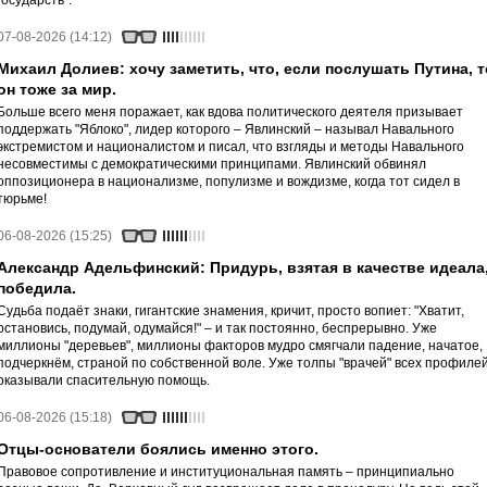
государств".
07-08-2026 (14:12)
Михаил Долиев: хочу заметить, что, если послушать Путина, т
он тоже за мир.
Больше всего меня поражает, как вдова политического деятеля призывает
поддержать "Яблоко", лидер которого – Явлинский – называл Навального
экстремистом и националистом и писал, что взгляды и методы Навального
несовместимы с демократическими принципами. Явлинский обвинял
оппозиционера в национализме, популизме и вождизме, когда тот сидел в
тюрьме!
06-08-2026 (15:25)
Александр Адельфинский: Придурь, взятая в качестве идеала
победила.
Судьба подаёт знаки, гигантские знамения, кричит, просто вопиет: "Хватит,
остановись, подумай, одумайся!" – и так постоянно, беспрерывно. Уже
миллионы "деревьев", миллионы факторов мудро смягчали падение, начатое,
подчеркнём, страной по собственной воле. Уже толпы "врачей" всех профиле
оказывали спасительную помощь.
06-08-2026 (15:18)
Отцы-основатели боялись именно этого.
Правовое сопротивление и институциональная память – принципиально