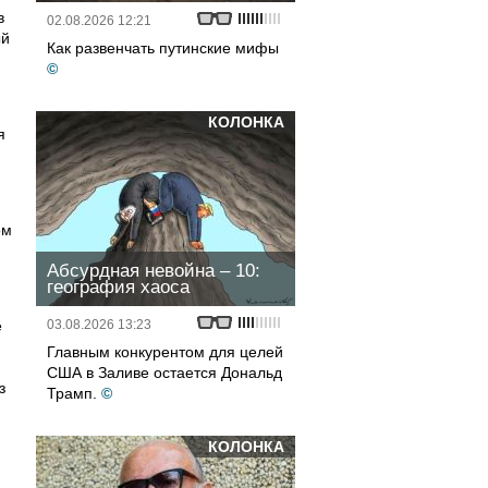
в
02.08.2026 12:21
ый
Как развенчать путинские мифы
©
КОЛОНКА
я
ом
Абсурдная невойна – 10:
география хаоса
и
е
03.08.2026 13:23
Главным конкурентом для целей
США в Заливе остается Дональд
з
Трамп.
©
КОЛОНКА