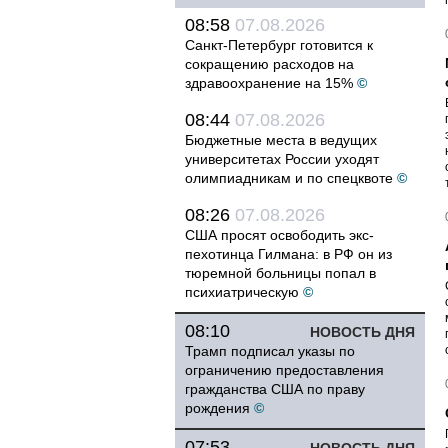
08:58
07.08.2026
Санкт-Петербург готовится к
сокращению расходов на
здравоохранение на 15%
©
08:44
07.08.2026
Бюджетные места в ведущих
университетах России уходят
олимпиадникам и по спецквоте
©
08:26
07.08.2026
США просят освободить экс-
пехотинца Гилмана: в РФ он из
тюремной больницы попал в
психиатрическую
©
08:10
НОВОСТЬ ДНЯ
Трамп подписал указы по
ограничению предоставления
гражданства США по праву
рождения
©
07:53