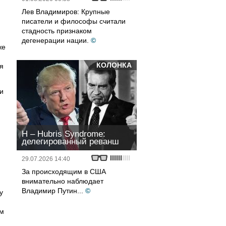
Лев Владимиров: Крупные
писатели и философы считали
стадность признаком
дегенерации нации.
©
же
КОЛОНКА
я
и
H – Hubris Syndrome:
делегированный реванш
29.07.2026 14:40
За происходящим в США
внимательно наблюдает
Владимир Путин...
©
у
ем