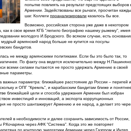
попытке повлиять на результат предстоящих выборов 
Армении. Задействованы все рычаги, просчитан кажд
шаг. Коллеги
проанализировали
казалось бы все.
Возможно, российская сторона уже даже в некотором
, как в свое время КГБ "лепило биографию нашему рыжему", имея
ледовании молодого И.Бродского. Во всяком случае, есть основани
 и мудрый армянский народ больше не купится на посулы
вских бандитов.
ась не между армянскими политиками. Если бы это было так, то
раматичнее. По факту она ведется исключительно между Н.Пашинян
окси всеми силами пытаются не просто удержать Армению в своей
авные параметры.
ва важных параметра: ближайшее расстояние до России – перигей 
скольку и ОПГ "Кремль", и карабахским бандитам ближе и понятне
честве ближайшей цели и способа удержания Армении был избран
ством инвестиций и инноваций, а экспорта коррупционных
дня не просто шантажирует Армению и ее народ, а делает это чере
ателей в необходимости и далее сохранить зависимость от России,
 Р.Кочаряна через АФК "Система". Когда это же повторяет
рапетяна по контролю энергетики Армении через Газпром и Интер