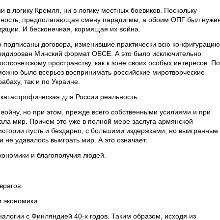
 в логику Кремля, ни в логику местных боевиков. Поскольку
етность, предполагающая смену парадигмы, а обоим ОПГ был нуже
дации. И бесконечная, кормящая их война.
ько подписаны договора, изменившие практически всю конфигурацию
квидирован Минский формат ОБСЕ. А это было исключительно
остсоветскому пространству, как к зоне своих особых интересов. П
можно было всерьез воспринимать российские миротворческие
абаху, так и по Украине.
катастрофическая для России реальность.
войну, но при этом, прежде всего собственными усилиями и при
ала мир. Причем это уже в полной мере заслуга армянской
истории пусть и бездарно, с большими издержками, но выигранные
и не удавалось выиграть мир. А это означает:
экономики и благополучия людей.
врагов.
и экономики.
алогии с Финляндией 40-х годов. Таким образом, исходя из