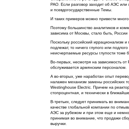
РАО. Если разговор заходит об АЭС или 
и псевдогосударственные Темы.
И таких примеров можно привести много
Поэтому большинство аналитиков и комм
зависима от Москвы, стало быть, России
Поскольку российский иррационализм и 
подлежат, то ничего глупого или подлого
неисчерпаемые ресурсы глупости тоже бе
Во-первых, несмотря на зависимость от 
обслуживается армянским персоналом.
А во-вторых, уже наработан опыт перево
налажен механизм замены российских т
Westinghouse Electric. Причем на реактор
стопроцентная, и технически в ближайш
В-третьих, следует принимать во вниман
качестве глобальной компании по отмыв
АЭС за рубежом и при этом еще и немног
принимая во внимание, что продажи сбо
выручки.