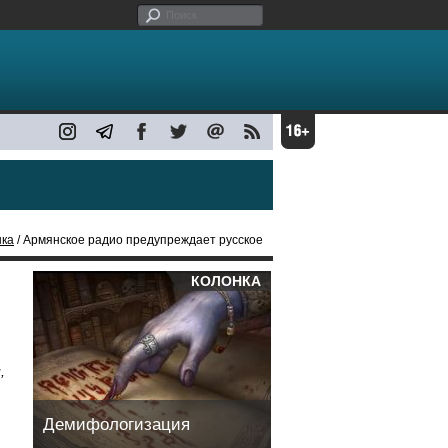
нка
/ Армянское радио предупреждает русское
КОЛОНКА
,
Демифологизация