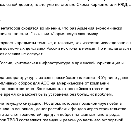
железной дороге, то это уже не столько Схема Кириенко или РЖД, 
.
ентаторов сходятся во мнении, что раз Армения экономически
 ничего не стоит "выключить" армянскую экономику.
глупость предметы темные, а таковые, как известно исследованию 
 в возможных действиях России исключать нельзя. Но и полагаться 
з оглядки не следует.
России, критическая инфраструктура в армянской юрисдикции и
да инфраструктуры из зоны российского влияния. В Украине давно
опливных сборок для АЭС на американские от компании
ах такого же типа. Зависимость от российского газа и не
ее время она может быть устранена без больших проблем.
ие текущую ситуацию. Росатом, который позиционирует себя в
анию, в основном, денег российских фондов через строительство
о за счет технологий, вряд ли пойдет на шантаж такого рода,
рок ТВЭЛ составляют главную и реальную часть его экспортной