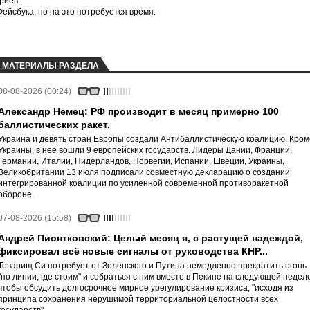
риев.
йсбука, но на это потребуется время.
МАТЕРИАЛЫ РАЗДЕЛА
08-08-2026 (00:24)
Александр Немец: РФ производит в месяц примерно 100
баллистических ракет.
Украина и девять стран Европы создали Антибаллистическую коалицию. Кром
Украины, в нее вошли 9 европейских государств. Лидеры Дании, Франции,
Германии, Италии, Нидерландов, Норвегии, Испании, Швеции, Украины,
Великобритании 13 июля подписали совместную декларацию о создании
интегрированной коалиции по усиленной современной противоракетной
обороне.
07-08-2026 (15:58)
Андрей Пионтковский: Целый месяц я, с растущей надеждой,
фиксировал всё новые сигналы от руководства КНР...
Товарищ Си потребует от Зеленского и Путина немедленно прекратить огонь
"по линии, где стоим" и собраться с ним вместе в Пекине на следующей неделе
чтобы обсудить долгосрочное мирное урегулирование кризиса, "исходя из
принципа сохранения нерушимой территориальной целостности всех