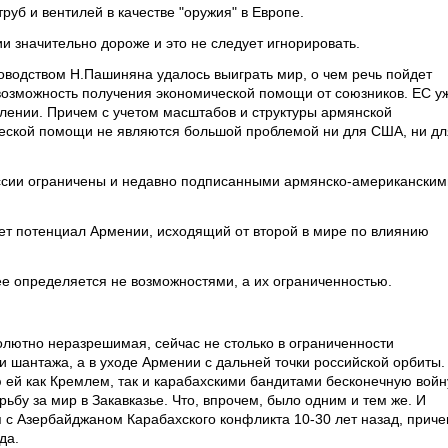
руб и вентилей в качестве "оружия" в Европе.
и значительно дороже и это не следует игнорировать.
ководством Н.Пашиняна удалось выиграть мир, о чем речь пойдет
 возможность получения экономической помощи от союзников. ЕС у
лении. Причем с учетом масштабов и структуры армянской
ческой помощи не являются большой проблемой ни для США, ни дл
оссии ограничены и недавно подписанными армянско-американским
ует потенциал Армении, исходящий от второй в мире по влиянию
ее определяется не возможностями, а их ограниченностью.
лютно неразрешимая, сейчас не столько в ограниченности
 шантажа, а в уходе Армении с дальней точки российской орбиты.
ей как Кремлем, так и карабахскими бандитами бесконечную войн
ьбу за мир в Закавказье. Что, впрочем, было одним и тем же. И
с Азербайджаном Карабахского конфликта 10-30 лет назад, прич
да.