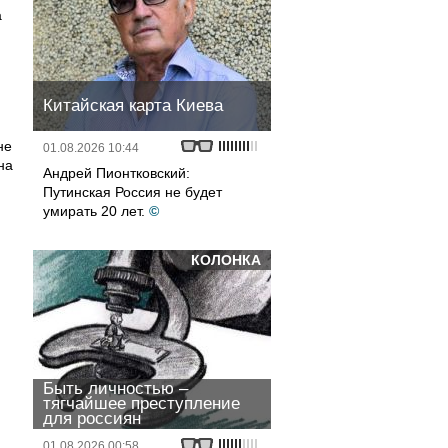
а
Китайская карта Киева
не
01.08.2026 10:44
на
Андрей Пионтковский:
Путинская Россия не будет
умирать 20 лет.
©
КОЛОНКА
Быть личностью –
тягчайшее преступление
для россиян
01.08.2026 00:58