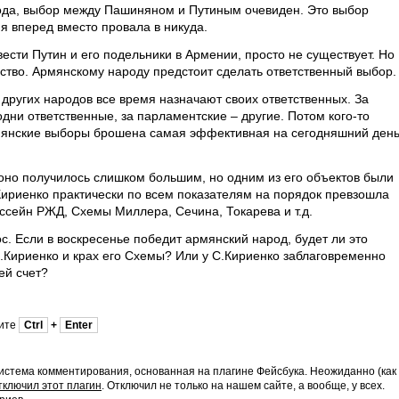
ода, выбор между Пашиняном и Путиным очевиден. Это выбор
я вперед вместо провала в никуда.
вести Путин и его подельники в Армении, просто не существует. Но
ство. Армянскому народу предстоит сделать ответственный выбор.
 других народов все время назначают своих ответственных. За
ни ответственные, за парламентские – другие. Потом кого-то
мянские выборы брошена самая эффективная на сегодняшний ден
оно получилось слишком большим, но одним из его объектов были
ириенко практически по всем показателям на порядок превзошла
ссейн РЖД, Схемы Миллера, Сечина, Токарева и т.д.
с. Если в воскресенье победит армянский народ, будет ли это
.Кириенко и крах его Схемы? Или у С.Кириенко заблаговременно
ей счет?
мите
Ctrl
+
Enter
истема комментирования, основанная на плагине Фейсбука. Неожиданно (как
тключил этот плагин
. Отключил не только на нашем сайте, а вообще, у всех.