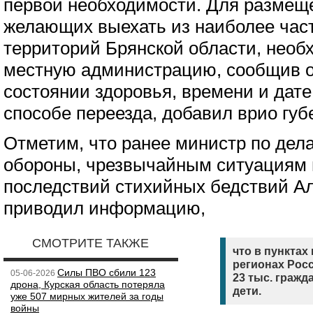
первой необходимости. Для размещ
желающих выехать из наиболее час
территорий Брянской области, необ
местную администрацию, сообщив о
состоянии здоровья, времени и дате 
способе переезда, добавил врио губ
Отметим, что ранее министр по дел
обороны, чрезвычайным ситуациям 
последствий стихийных бедствий А
приводил информацию,
СМОТРИТЕ ТАКЖЕ
что в пунктах
регионах Росс
Силы ПВО сбили 123
05-06-2026
23 тыс. гражд
дрона, Курская область потеряла
дети.
уже 507 мирных жителей за годы
войны