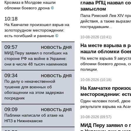
Крозмаз в Молдове нашли
глава РПЦ назвал с
обломки боевого дрона
©
замыслом
Папа Римский Лев XIV пр
10:18
действия, а также выраз
На Камчатке произошел взрыв на
пострадавшим...
золоторудном месторождении:
есть погибший и раненые
©
10-08-2026 (10:41)
На месте взрыва в 
09:57
НОВОСТЬ ДНЯ
нашли обломки бое
МИД Перу заявил о погибших на
На месте взрыва 9 август
стороне РФ на войне в Украине:
обломки боевого дрона, 
они в числе 48 тысяч наемников
полиции.
09:34
НОВОСТЬ ДНЯ
10-08-2026 (10:18)
По делу о некачественной
тушенке для военных об
На Камчатке произо
обогащении на этом задержан
месторождении: ест
посредник
Один человек погиб, двое
результате взрыва на Ас
09:09
НОВОСТЬ ДНЯ
Паблики написали об атаке на
10-08-2026 (09:57)
НПЗ в Нижнекамске
МИД Перу заявил о 