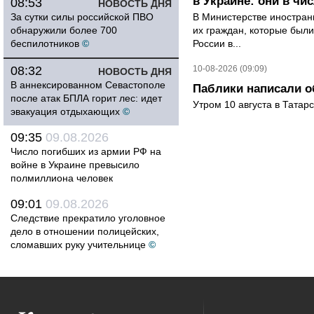
в Украине: они в чи
08:53
НОВОСТЬ ДНЯ
За сутки силы российской ПВО
В Министерстве иностран
обнаружили более 700
их граждан, которые были
беспилотников
©
России в...
08:32
10-08-2026 (09:09)
НОВОСТЬ ДНЯ
В аннексированном Севастополе
Паблики написали о
после атак БПЛА горит лес: идет
Утром 10 августа в Татар
эвакуация отдыхающих
©
09:35
09.08.2026
Число погибших из армии РФ на
войне в Украине превысило
полмиллиона человек
09:01
09.08.2026
Следствие прекратило уголовное
дело в отношении полицейских,
сломавших руку учительнице
©