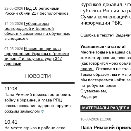
Куренков добавил, ч
Над 18 регионами
22-05-2026
субъекта России за р
России сбили 217 беспилотников
Сумма компенсаций с
информация
РБК.
Губернаторы
14-05-2026
Белгородской и Брянской
областях заменены на обученных
Ошибка в тексте? Выдел
в спецшколе
Уважаемые читатели!
Россия не приняла
07-05-2026
Многие годы на нашем са
предложение Украины о "режиме
комментирования, основа
тишины" и получила удар 347
(как говорится «без объ
дронами
плагин
. Отключил не толь
Таким образом, вы и мы о
НОВОСТИ
Мы постараемся найти за
потребуется время.
11:08
С уважением,
Папа Римский призвал остановить
Редакция
войну в Украине, а глава РПЦ
назвал создание ядерного оружия
МАТЕРИАЛЫ РАЗДЕЛА
божьим замыслом
©
10-08-2026 (11:08)
10:41
Папа Римский призва
На месте взрыва в районе села