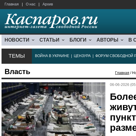
Главная
|
О нас
|
Архив
НОВОСТИ
СТАТЬИ
БЛОГИ
АВТОРЫ
В 
ТЕМЫ
ВОЙНА В УКРАИНЕ
|
ЦЕНЗУРА
|
ФОРУМ СВОБОДНОЙ 
Власть
Главная
/ Н
06-06-2026 (05
Более
живут
пунк
разм