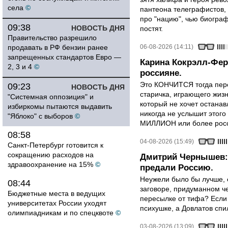
села
©
пантеона телеграфистов,
про "нацию", чью биограф
09:38
НОВОСТЬ ДНЯ
постят.
Правительство разрешило
продавать в РФ бензин ранее
06-08-2026 (14:11)
запрещенных стандартов Евро —
Карина Кокрэлл-Фер
2, 3 и 4
©
россияне.
Это КОНЧИТСЯ тогда пере
09:23
НОВОСТЬ ДНЯ
старичка, играющего жизн
"Системная оппозиция" и
который не хочет останавл
избиркомы пытаются выдавить
никогда не услышит этого
"Яблоко" с выборов
©
МИЛЛИОН или более росси
08:58
04-08-2026 (15:49)
Санкт-Петербург готовится к
сокращению расходов на
Дмитрий Чернышев: 
здравоохранение на 15%
©
предали Россию.
Неужели было бы лучше, 
08:44
заговоре, придуманном че
Бюджетные места в ведущих
пересылке от тифа? Если
университетах России уходят
психушке, а Довлатов спи
олимпиадникам и по спецквоте
©
03-08-2026 (13:09)