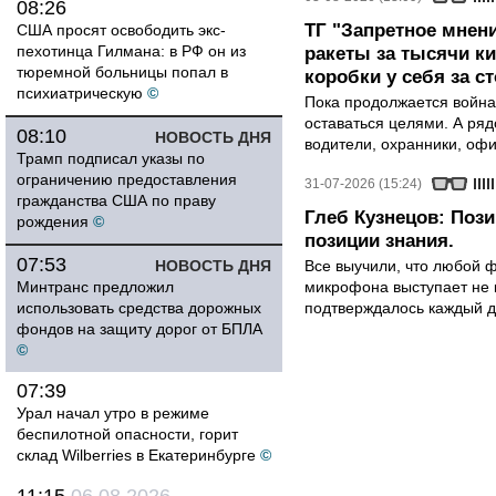
08:26
ТГ "Запретное мнени
США просят освободить экс-
пехотинца Гилмана: в РФ он из
ракеты за тысячи ки
тюремной больницы попал в
коробки у себя за с
психиатрическую
©
Пока продолжается война
оставаться целями. А ряд
08:10
НОВОСТЬ ДНЯ
водители, охранники, оф
Трамп подписал указы по
ограничению предоставления
31-07-2026 (15:24)
гражданства США по праву
Глеб Кузнецов: Поз
рождения
©
позиции знания.
07:53
НОВОСТЬ ДНЯ
Все выучили, что любой ф
Минтранс предложил
микрофона выступает не к
использовать средства дорожных
подтверждалось каждый д
фондов на защиту дорог от БПЛА
©
07:39
Урал начал утро в режиме
беспилотной опасности, горит
склад Wilberries в Екатеринбурге
©