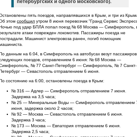
петербургских и одного московского).
Остановлены пять поездов, направлявшихся в Крым, и три из Крым
Об этом
сообщил
утром 8 июня перевозчик "Гранд Сервис Экспресс
Ночью под удар БПЛА попал поезд № 68 Москва — Симферополь, 
результате атаки поврежден локомотив. Пассажиры поезда не
пострадали. Машинист электровоза ранен, погиб помощник
машиниста.
По данным на 6:04, в Симферополь на автобусах везут пассажиров
следующих поездов, отправлением 6 июня: № 68 Москва —
Симферополь, № 77 Санкт-Петербург — Симферополь, № 7 Санкт-
Петербург — Севастополь отправлением 6 июня.
По состоянию на 6:00, остановлены поезда в Крым:
№ 316 — Адлер — Симферополь отправлением 7 июня.
Задержка на 3,5 часа;
№ 25 — Минеральные Воды — Симферополь отправлением 
июня, задержка около 2 часов;
№ 92 — Москва — Севастополь отправлением 6 июня.
Задержка 3 часа;
№ 173 — Москва — Евпатория отправлением 6 июня.
Задержка 2,5 часа;