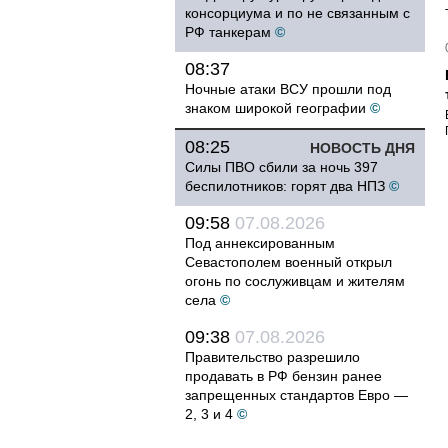
консорциума и по не связанным с
РФ танкерам
©
08:37
Ночные атаки ВСУ прошли под
знаком широкой географии
©
08:25
НОВОСТЬ ДНЯ
Силы ПВО сбили за ночь 397
беспилотников: горят два НПЗ
©
09:58
07.08.2026
Под аннексированным
Севастополем военный открыл
огонь по сослуживцам и жителям
села
©
09:38
07.08.2026
Правительство разрешило
продавать в РФ бензин ранее
запрещенных стандартов Евро —
2, 3 и 4
©