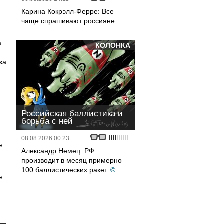
Карина Кокрэлл-Ферре: Все
чаще спрашивают россияне.
а
КОЛОНКА
ка
Российская баллистика и
борьба с ней
08.08.2026 00:23
я
Александр Немец: РФ
а
производит в месяц примерно
100 баллистических ракет.
©
я