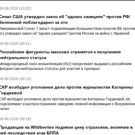
08-08-2026 (10:02)
Сенат США утвердил закон об "адских санкциях" против РФ:
Зеленский поблагодарил за это
Американский Сенат 7 август подавляющим большинством голосов (86 против
11) утвердил закон об "адских санкциях" против России за войну с Украиной.
08-08-2026 (09:41)
Российские фигуристы массово стремятся к получению
нейтрального статуса
Международный союз конькобежцев (ISU) продолжает выдавать российским
фигуристам нейтральные статусы для участия в турнирах.
08-08-2026 (09:33)
СКР возбудил уголовное дело против журналистки Катерины
Гордеевой
СКР возбудил уголовное дело против журналистки Катерины Гордеевой, её
подозревают в распространении заведомо ложной информации о Вооруженн
силах.
08-08-2026 (09:18)
Продавцам на Wildberries подняли цену страховки, включив в
неё последствия атак БПЛА