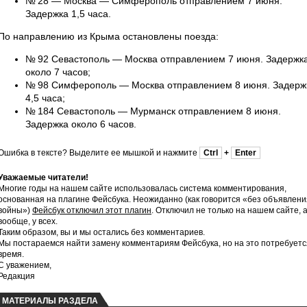
№ 28 — Москва — Симферополь отправлением 7 июня.
Задержка 1,5 часа.
По направлению из Крыма остановлены поезда:
№ 92 Севастополь — Москва отправлением 7 июня. Задержк
около 7 часов;
№ 98 Симферополь — Москва отправлением 8 июня. Задерж
4,5 часа;
№ 184 Севастополь — Мурманск отправлением 8 июня.
Задержка около 6 часов.
Ошибка в тексте? Выделите ее мышкой и нажмите
Ctrl
+
Enter
Уважаемые читатели!
Многие годы на нашем сайте использовалась система комментирования,
основанная на плагине Фейсбука. Неожиданно (как говорится «без объявлени
войны»)
Фейсбук отключил этот плагин
. Отключил не только на нашем сайте, 
вообще, у всех.
Таким образом, вы и мы остались без комментариев.
Мы постараемся найти замену комментариям Фейсбука, но на это потребуетс
время.
С уважением,
Редакция
МАТЕРИАЛЫ РАЗДЕЛА