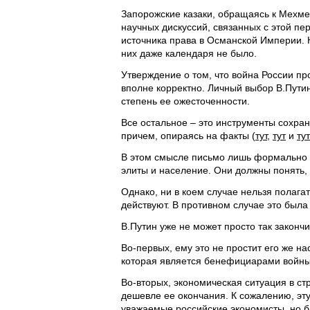
Запорожские казаки, обращаясь к Мехмед
научных дискуссий, связанных с этой пе
источника права в Османской Империи. 
них даже календаря не было.
Утверждение о том, что война России пр
вполне корректно. Личный выбор В.Путин
степень ее ожесточенности.
Все остальное – это инструменты сохран
причем, опираясь на факты (
тут
,
тут
и
тут
В этом смысле письмо лишь формально 
элиты и население. Они должны понять,
Однако, ни в коем случае нельзя полага
действуют. В противном случае это была 
В.Путин уже не может просто так закончи
Во-первых, ему это не простит его же на
которая является бенефициарами войны
Во-вторых, экономическая ситуация в ст
дешевле ее окончания. К сожалению, эт
уважаемые российские экономисты, но 