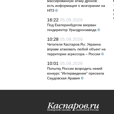
массированную атаку дронов:
есть информация о возгорании на
НПЗ
©
16:22
05.08.2026
Под Екатеринбургом взорван
гендиректор Уралдронзавода
©
10:28
05.08.2026
Читатели Каспаров.Ru: Украина
вправе атаковать любой объект на
территории агрессора – России
©
10:01
05.08.2026
Попытку России возродить некий
конкурс "Интервидение" пресекла
Саудовская Аравия
©