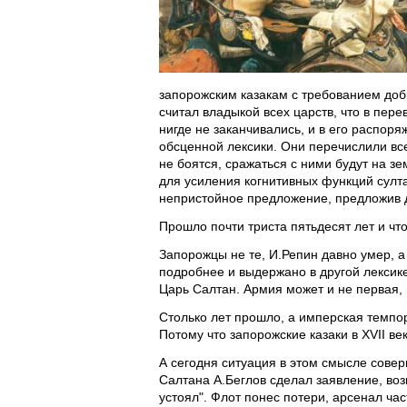
запорожским казакам с требованием доб
считал владыкой всех царств, что в пер
нигде не заканчивались, и в его распор
обсценной лексики. Они перечислили все
не боятся, сражаться с ними будут на з
для усиления когнитивных функций султа
непристойное предложение, предложив д
Прошло почти триста пятьдесят лет и чт
Запорожцы не те, И.Репин давно умер, а
подробнее и выдержано в другой лексике
Царь Салтан. Армия может и не первая, 
Столько лет прошло, а имперская темпор
Потому что запорожские казаки в XVII ве
А сегодня ситуация в этом смысле совер
Салтана А.Беглов сделал заявление, воз
устоял". Флот понес потери, арсенал час