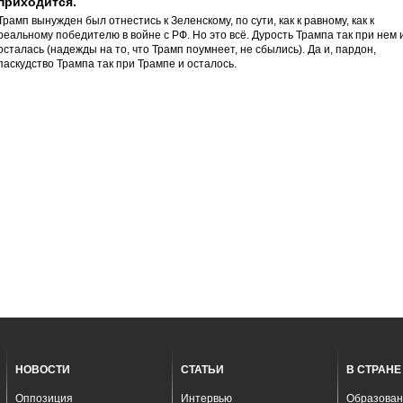
приходится.
Трамп вынужден был отнестись к Зеленскому, по сути, как к равному, как к
реальному победителю в войне с РФ. Но это всё. Дурость Трампа так при нем 
осталась (надежды на то, что Трамп поумнеет, не сбылись). Да и, пардон,
паскудство Трампа так при Трампе и осталось.
НОВОСТИ
СТАТЬИ
В СТРАНЕ
Оппозиция
Интервью
Образован