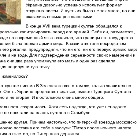
Украина довольно успешно использует формат
открытых писем. И пусть их было не так много, но они
оказались весьма резонансными.
В конце XVII века турецкий султан обращался к
ровольно капитулировать перед его армией. Себя он, разумеется,
еводе на современный язык означало, что границы его государства
яжении была первая армия мира. Казаки ответили посредством
 его регалии, предупредили, что ни его, ни его первую армию мир
емле и на воде. Для подтверждения серьезности своих намерений и
на они два раза упомянули его мать и один раз сделали
ля поцелуя пятую точку.
о изменилось?
 открытое письмо В.Зеленского все о том же, только значительно
. Опять Украине предлагают сдаться, вместо Турецкого Султана –
но и не вторая. И в остальном очень много общего.
альность сохранилась. Хотя есть надежда, что уже ненадолго.
ке не посягали на власть султана в Стамбуле.
шенно другая. Причем настолько, что питерский воевода московско
можно поставив его себе в заслуги: "Питер после ночного налета
тично взлетел, но Питер пока держится.