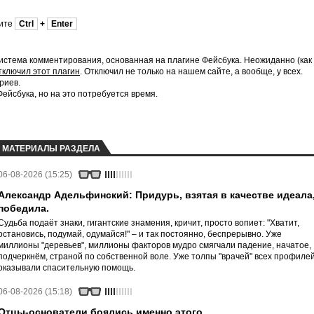
мите
Ctrl
+
Enter
истема комментирования, основанная на плагине Фейсбука. Неожиданно (как
тключил этот плагин
. Отключил не только на нашем сайте, а вообще, у всех.
риев.
йсбука, но на это потребуется время.
МАТЕРИАЛЫ РАЗДЕЛА
06-08-2026 (15:25)
Александр Адельфинский: Придурь, взятая в качестве идеала
победила.
Судьба подаёт знаки, гигантские знамения, кричит, просто вопиет: "Хватит,
остановись, подумай, одумайся!" – и так постоянно, беспрерывно. Уже
миллионы "деревьев", миллионы факторов мудро смягчали падение, начатое,
подчеркнём, страной по собственной воле. Уже толпы "врачей" всех профиле
оказывали спасительную помощь.
06-08-2026 (15:18)
Отцы-основатели боялись именно этого.