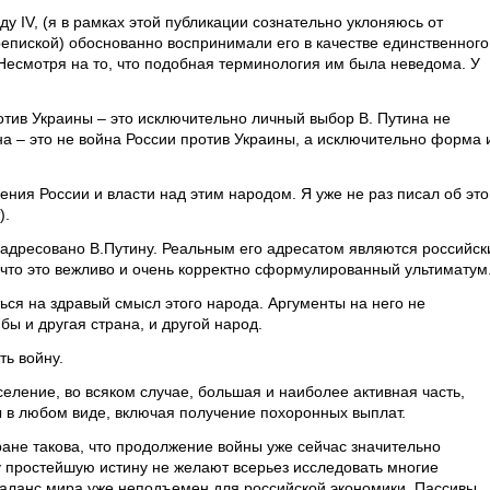
у IV, (я в рамках этой публикации сознательно уклоняюсь от
репиской) обоснованно воспринимали его в качестве единственного
Несмотря на то, что подобная терминология им была неведома. У
отив Украины – это исключительно личный выбор В. Путина не
а – это не война России против Украины, а исключительно форма 
ения России и власти над этим народом. Я уже не раз писал об это
).
адресовано В.Путину. Реальным его адресатом являются российск
 что это вежливо и очень корректно сформулированный ультиматум
ться на здравый смысл этого народа. Аргументы на него не
бы и другая страна, и другой народ.
ть войну.
селение, во всяком случае, большая и наиболее активная часть,
 в любом виде, включая получение похоронных выплат.
ране такова, что продолжение войны уже сейчас значительно
у простейшую истину не желают всерьез исследовать многие
баланс мира уже неподъемен для российской экономики. Пассивы