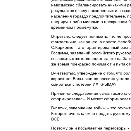
невозможно сбалансировать никакими ре
результатов в силу накопленных и возра
населения гораздо предпочтительнее, по
оперирует либо мифами о прекрасном бу
временном промежутке.
В-третьих, следует понимать, что не про
фантастично, как ранее, а просто Непо
С.Кириенко – это гарантированный распа
Госдумы, заявлений российского руково
возложить ответственность за это на Зап
же время прекрасно понимают и пытаютс
В-четвертых, утверждение о том, что бо
корректно. Большинство россиян устало 
смириться с потерей ИХ КРЫМА?
Причинно-следственная связь такого сл
сформировалась. И может сформироватьс
В-пятых, завершение войны – это открыт
Которые очень сложно продать русскому
ВСЕ.
Поэтому он и посылает на переговоры 