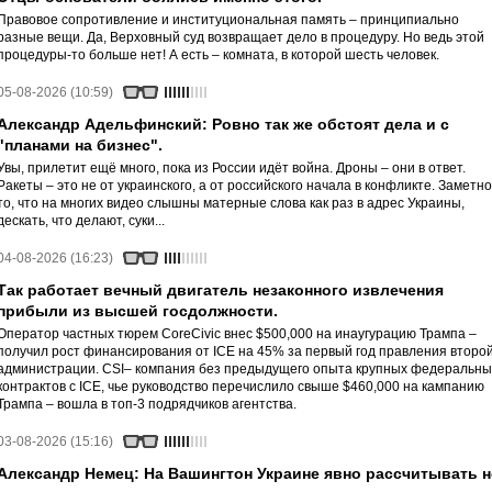
Правовое сопротивление и институциональная память – принципиально
разные вещи. Да, Верховный суд возвращает дело в процедуру. Но ведь этой
процедуры-то больше нет! А есть – комната, в которой шесть человек.
05-08-2026 (10:59)
Александр Адельфинский: Ровно так же обстоят дела и с
"планами на бизнес".
Увы, прилетит ещё много, пока из России идёт война. Дроны – они в ответ.
Ракеты – это не от украинского, а от российского начала в конфликте. Заметно
то, что на многих видео слышны матерные слова как раз в адрес Украины,
дескать, что делают, суки...
04-08-2026 (16:23)
Так работает вечный двигатель незаконного извлечения
прибыли из высшей госдолжности.
Оператор частных тюрем CoreCivic внес $500,000 на инаугурацию Трампа –
получил рост финансирования от ICE на 45% за первый год правления второ
администрации. CSI– компания без предыдущего опыта крупных федеральны
контрактов с ICE, чье руководство перечислило свыше $460,000 на кампанию
Трампа – вошла в топ-3 подрядчиков агентства.
03-08-2026 (15:16)
Александр Немец: На Вашингтон Украине явно рассчитывать н