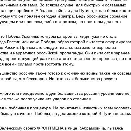
альными активами. Во всяком случае, для быстрых и осязаемых
стающих проблем. А баланс войны и для Путина, и для большинств
тому что он понятен сегодня и завтра. Ведь российское сознание
дущем или прошлом, либо о коротком, но понятном для него
сто Победа Украины, контуры которой выглядят уже не столь
беда России или даже Победа, образ которой пытается сформирова
д России. Причем это следует из анализа законотворчества
дства и нарративов российской пропаганды. Они пытаются заранее
ад, препятствующий развитию этого естественного процесса, но в т
я всеми силами противостоять этому.
льшинство россиян также готово к окончанию войны также не совсем
от войны, это бесспорно. Но готово ли большинство россиян
ожного или неподъемного для большинства россиян уровня еще не
я только после усиления ударов по столицам.
ая и публичная процедура. На понятных и известных всем условиях
 быдлу в качестве Победы, на достижение которой В.Путин постави
к Зеленскому своего ФРОНТМЕНА в лице Р.Абрамовича, пытаясь