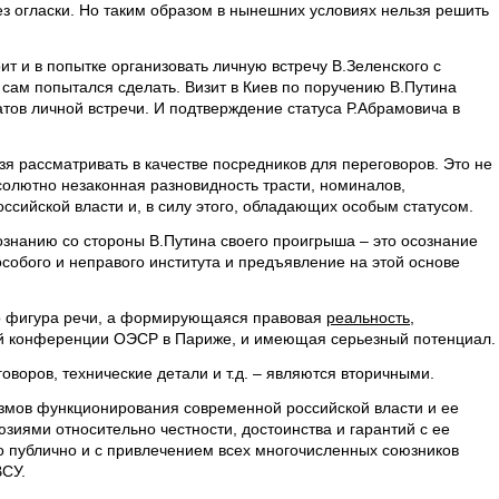
ез огласки. Но таким образом в нынешних условиях нельзя решить
ит и в попытке организовать личную встречу В.Зеленского с
и сам попытался сделать. Визит в Киев по поручению В.Путина
атов личной встречи. И подтверждение статуса Р.Абрамовича в
я рассматривать в качестве посредников для переговоров. Это не
солютно незаконная разновидность трасти, номиналов,
ссийской власти и, в силу этого, обладающих особым статусом.
знанию со стороны В.Путина своего проигрыша – это осознание
собого и неправого института и предъявление на этой основе
о фигура речи, а формирующаяся правовая
реальность
,
й конференции ОЭСР в Париже, и имеющая серьезный потенциал.
оворов, технические детали и т.д. – являются вторичными.
мов функционирования современной российской власти и ее
зиями относительно честности, достоинства и гарантий с ее
о публично и с привлечением всех многочисленных союзников
ВСУ.