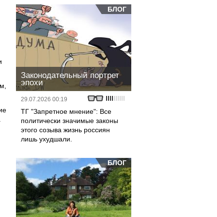
БЛОГ
и
Законодательный портрет
эпохи
м,
29.07.2026 00:19
ие
ТГ "Запретное мнение": Все
.
политически значимые законы
этого созыва жизнь россиян
лишь ухудшали.
БЛОГ