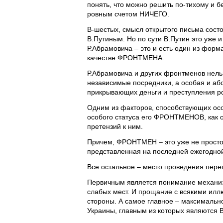
понять, что можно решить по-тихому и б
ровным счетом НИЧЕГО.
В-шестых, смысл открытого письма состо
В.Путиным. Но по сути В.Путин это уже 
Р.Абрамовича – это и есть один из форм
качестве ФРОНТМЕНА.
Р.Абрамовича и других фронтменов нельз
независимые посредники, а особая и аб
прикрывающих деньги и преступления ро
Одним из факторов, способствующих осо
особого статуса его ФРОНТМЕНОВ, как о
претензий к ним.
Причем, ФРОНТМЕН – это уже не прост
представленная на последней ежегодно
Все остальное – место проведения перег
Первичным является понимание механиз
слабых мест. И прощание с всякими иллю
стороны. А самое главное – максимальн
Украины, главным из которых являются 