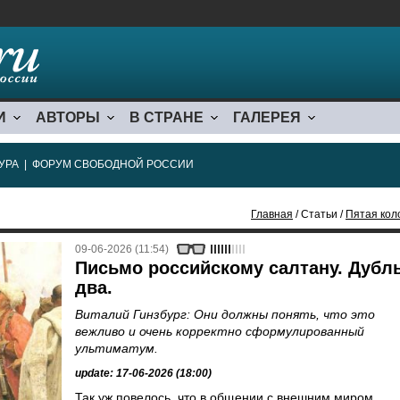
И
АВТОРЫ
В СТРАНЕ
ГАЛЕРЕЯ
УРА
|
ФОРУМ СВОБОДНОЙ РОССИИ
Главная
/ Статьи /
Пятая кол
09-06-2026 (11:54)
Письмо российскому салтану. Дубл
два.
Виталий Гинзбург: Они должны понять, что это
вежливо и очень корректно сформулированный
ультиматум.
update: 17-06-2026 (18:00)
Так уж повелось, что в общении с внешним миром