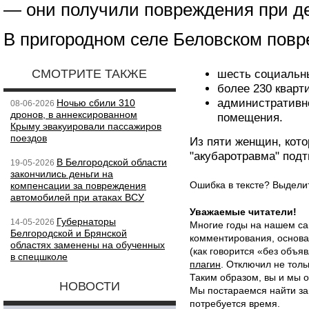
— они получили повреждения при д
В пригородном селе Беловском повр
СМОТРИТЕ ТАКЖЕ
шесть социальны
более 230 кварт
административно
Ночью сбили 310
08-06-2026
дронов, в аннексированном
помещения.
Крыму эвакуировали пассажиров
поездов
Из пяти женщин, кото
"акубаротравма" под
В Белгородской области
19-05-2026
закончились деньги на
Ошибка в тексте? Выдел
компенсации за повреждения
автомобилей при атаках ВСУ
Уважаемые читатели!
Губернаторы
14-05-2026
Многие годы на нашем са
Белгородской и Брянской
комментирования, основа
областях заменены на обученных
(как говорится «без объ
в спецшколе
плагин
. Отключил не толь
Таким образом, вы и мы о
НОВОСТИ
Мы постараемся найти за
потребуется время.