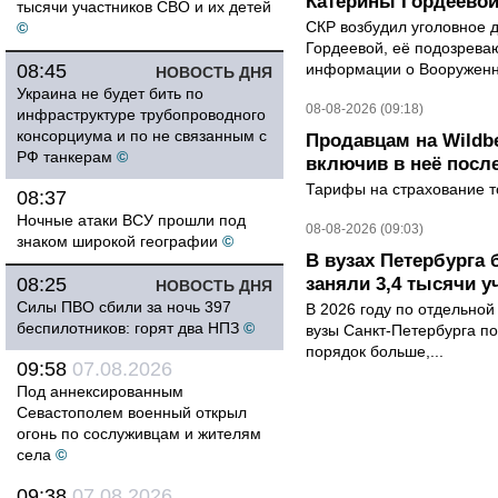
Катерины Гордеево
тысячи участников СВО и их детей
СКР возбудил уголовное 
©
Гордеевой, её подозрева
08:45
информации о Вооруженн
НОВОСТЬ ДНЯ
Украина не будет бить по
08-08-2026 (09:18)
инфраструктуре трубопроводного
консорциума и по не связанным с
Продавцам на Wildbe
РФ танкерам
©
включив в неё посл
Тарифы на страхование то
08:37
Ночные атаки ВСУ прошли под
08-08-2026 (09:03)
знаком широкой географии
©
В вузах Петербурга
08:25
заняли 3,4 тысячи у
НОВОСТЬ ДНЯ
Силы ПВО сбили за ночь 397
В 2026 году по отдельной
беспилотников: горят два НПЗ
©
вузы Санкт-Петербурга по
порядок больше,...
09:58
07.08.2026
Под аннексированным
Севастополем военный открыл
огонь по сослуживцам и жителям
села
©
09:38
07.08.2026