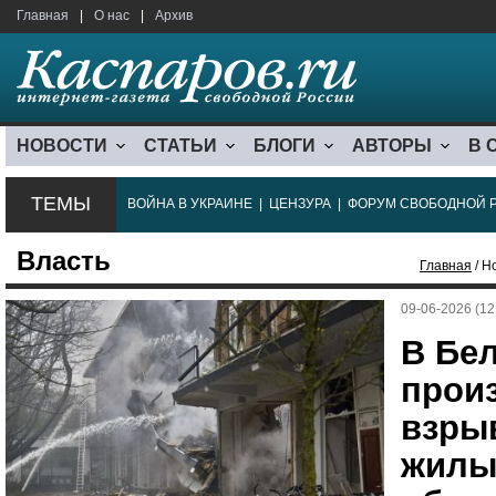
Главная
|
О нас
|
Архив
НОВОСТИ
СТАТЬИ
БЛОГИ
АВТОРЫ
В 
ТЕМЫ
ВОЙНА В УКРАИНЕ
|
ЦЕНЗУРА
|
ФОРУМ СВОБОДНОЙ 
Власть
Главная
/ Н
09-06-2026 (12
В Бе
прои
взры
жилы