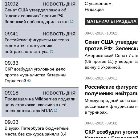
10:02
С уважением,
НОВОСТЬ ДНЯ
Редакция
Сенат США утвердил закон об
"адских санкциях" против РФ:
МАТЕРИАЛЫ РАЗДЕЛА
Зеленский поблагодарил за это
©
09:41
08-08-2026 (10:02)
НОВОСТЬ ДНЯ
Российские фигуристы массово
Сенат США утвердил
стремятся к получению
против РФ: Зеленск
нейтрального статуса
©
Американский Сенат 7 ав
(86 против 11) утвердил з
09:33
войну с Украиной.
СКР возбудил уголовное дело
против журналистки Катерины
08-08-2026 (09:41)
Гордеевой
©
Российские фигурис
09:18
НОВОСТЬ ДНЯ
получению нейтраль
Продавцам на Wildberries подняли
Международный союз конь
цену страховки, включив в неё
российским фигуристам н
последствия атак БПЛА
©
в турнирах.
09:03
08-08-2026 (09:33)
В вузах Петербурга бюджетные
СКР возбудил уголо
места без конкурса заняли 3,4