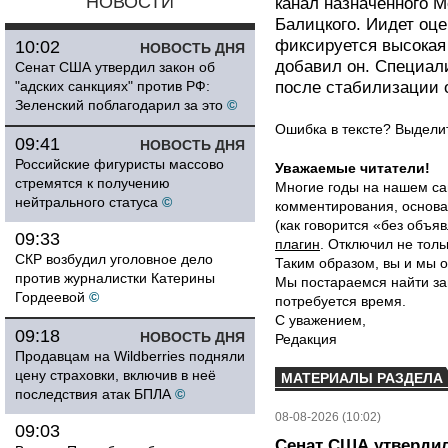
НОВОСТИ
канал назначенного М
Балицкого. Иидет оце
фиксируется высокая
10:02
НОВОСТЬ ДНЯ
добавил он. Специал
Сенат США утвердил закон об
"адских санкциях" против РФ:
после стабилизации 
Зеленский поблагодарил за это
©
Ошибка в тексте? Выдел
09:41
НОВОСТЬ ДНЯ
Российские фигуристы массово
Уважаемые читатели!
стремятся к получению
Многие годы на нашем са
нейтрального статуса
©
комментирования, основа
(как говорится «без объ
09:33
плагин
. Отключил не толь
СКР возбудил уголовное дело
Таким образом, вы и мы о
против журналистки Катерины
Мы постараемся найти за
Гордеевой
©
потребуется время.
С уважением,
09:18
НОВОСТЬ ДНЯ
Редакция
Продавцам на Wildberries подняли
цену страховки, включив в неё
МАТЕРИАЛЫ РАЗДЕЛА
последствия атак БПЛА
©
08-08-2026 (10:02)
09:03
Сенат США утвердил