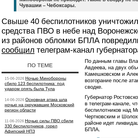
Чувашии – Чебоксары.
Свыше 40 беспилотников уничтожил
средства ПВО в небе над Воронежск
из районов обломки БПЛА повредил
сообщил
телеграм-канал губернатор
По данным главы Вла
ПО ТЕМЕ
Авдеева, на двух объ
Камешковском и Алек
Ночью Минобороны
15-06-2026
возгорание после атак
сбило 123 беспилотника: под
сводке.
ударом опять была Тула
Губернатор Ростовс
Основная атака шла
14-06-2026
в телеграм-канале, ч
ночью на окружавшие Московский
беспилотников над М
регион области
Чертковским и Шолох
Ночью силы ПВО сбили
11-06-2026
районе идет ликвидац
330 беспилотников, горел
БПЛА.
Афипский НПЗ