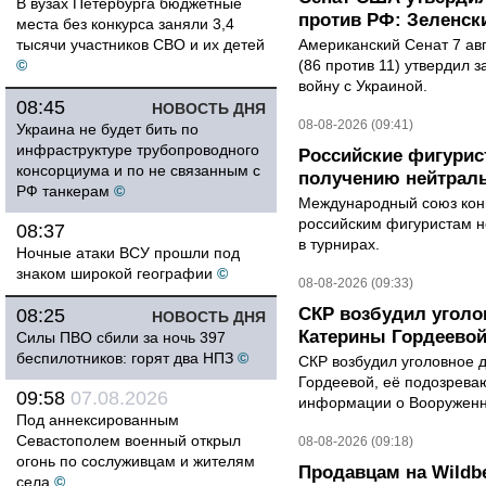
В вузах Петербурга бюджетные
против РФ: Зеленск
места без конкурса заняли 3,4
тысячи участников СВО и их детей
Американский Сенат 7 ав
©
(86 против 11) утвердил з
войну с Украиной.
08:45
НОВОСТЬ ДНЯ
08-08-2026 (09:41)
Украина не будет бить по
инфраструктуре трубопроводного
Российские фигурис
консорциума и по не связанным с
получению нейтраль
РФ танкерам
©
Международный союз конь
российским фигуристам н
08:37
в турнирах.
Ночные атаки ВСУ прошли под
знаком широкой географии
©
08-08-2026 (09:33)
СКР возбудил уголо
08:25
НОВОСТЬ ДНЯ
Катерины Гордеево
Силы ПВО сбили за ночь 397
беспилотников: горят два НПЗ
©
СКР возбудил уголовное 
Гордеевой, её подозрева
09:58
07.08.2026
информации о Вооруженн
Под аннексированным
Севастополем военный открыл
08-08-2026 (09:18)
огонь по сослуживцам и жителям
Продавцам на Wildbe
села
©