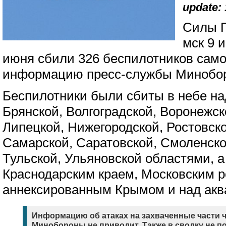
update: 
Силы П
мск 9 
июня сбили 326 беспилотников само
информацию пресс-службы Миноб
Беспилотники были сбиты в небе на
Брянской, Волгоградской, Воронежск
Липецкой, Нижегородской, Ростовско
Самарской, Саратовской, Смоленско
Тульской, Ульяновской областями, а
Краснодарским краем, Московским р
аннексированным Крымом и над акв
Информацию об атаках на захваченные части 
Минобороны не приводит. Также в сводку не по