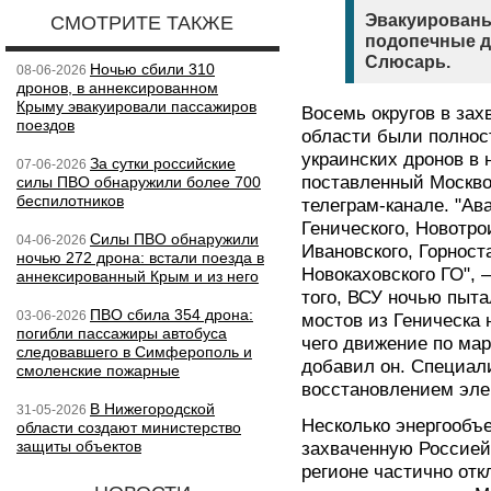
Эвакуированы
СМОТРИТЕ ТАКЖЕ
подопечные д
Слюсарь.
Ночью сбили 310
08-06-2026
дронов, в аннексированном
Крыму эвакуировали пассажиров
Восемь округов в зах
поездов
области были полнос
украинских дронов в 
За сутки российские
07-06-2026
поставленный Москво
силы ПВО обнаружили более 700
беспилотников
телеграм-канале. "А
Генического, Новотро
Силы ПВО обнаружили
04-06-2026
Ивановского, Горност
ночью 272 дрона: встали поезда в
Новокаховского ГО", 
аннексированный Крым и из него
того, ВСУ ночью пыта
ПВО сбила 354 дрона:
03-06-2026
мостов из Геническа 
погибли пассажиры автобуса
чего движение по ма
следовавшего в Симферополь и
добавил он. Специали
смоленские пожарные
восстановлением эле
В Нижегородской
31-05-2026
Несколько энергообъе
области создают министерство
защиты объектов
захваченную Россией
регионе частично отк