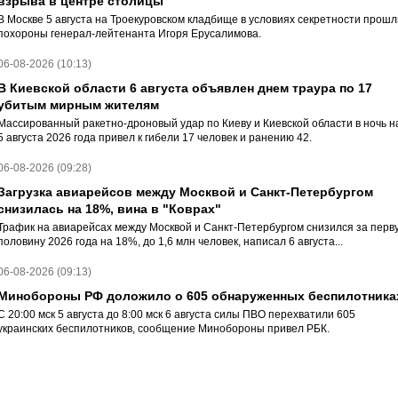
взрыва в центре столицы
В Москве 5 августа на Троекуровском кладбище в условиях секретности прошл
похороны генерал-лейтенанта Игоря Ерусалимова.
06-08-2026 (10:13)
В Киевской области 6 августа объявлен днем траура по 17
убитым мирным жителям
Массированный ракетно-дроновый удар по Киеву и Киевской области в ночь н
5 августа 2026 года привел к гибели 17 человек и ранению 42.
06-08-2026 (09:28)
Загрузка авиарейсов между Москвой и Санкт-Петербургом
снизилась на 18%, вина в "Коврах"
Трафик на авиарейсах между Москвой и Санкт-Петербургом снизился за перв
половину 2026 года на 18%, до 1,6 млн человек, написал 6 августа...
06-08-2026 (09:13)
Минобороны РФ доложило о 605 обнаруженных беспилотника
С 20:00 мск 5 августа до 8:00 мск 6 августа силы ПВО перехватили 605
украинских беспилотников, сообщение Минобороны привел РБК.