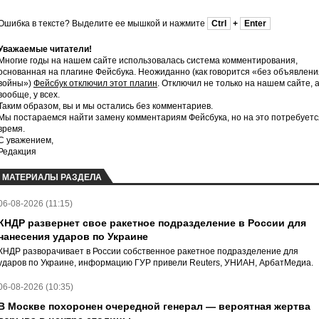
Ошибка в тексте? Выделите ее мышкой и нажмите
Ctrl
+
Enter
Уважаемые читатели!
Многие годы на нашем сайте использовалась система комментирования,
основанная на плагине Фейсбука. Неожиданно (как говорится «без объявлени
войны»)
Фейсбук отключил этот плагин
. Отключил не только на нашем сайте, 
вообще, у всех.
Таким образом, вы и мы остались без комментариев.
Мы постараемся найти замену комментариям Фейсбука, но на это потребуетс
время.
С уважением,
Редакция
МАТЕРИАЛЫ РАЗДЕЛА
06-08-2026 (11:15)
КНДР развернет свое ракетное подразделение в России для
нанесения ударов по Украине
КНДР разворачивает в России собственное ракетное подразделение для
ударов по Украине, информацию ГУР привели Reuters, УНИАН, АрбатМедиа.
06-08-2026 (10:35)
В Москве похоронен очередной генерал — вероятная жертва