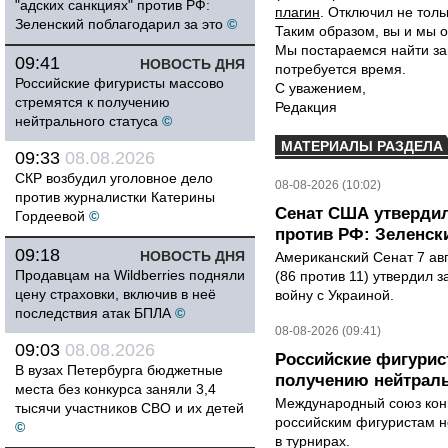
"адских санкциях" против РФ:
плагин
. Отключил не толь
Зеленский поблагодарил за это
©
Таким образом, вы и мы о
Мы постараемся найти за
09:41
НОВОСТЬ ДНЯ
потребуется время.
Российские фигуристы массово
С уважением,
стремятся к получению
Редакция
нейтрального статуса
©
МАТЕРИАЛЫ РАЗДЕЛА
09:33
08.08.2026
СКР возбудил уголовное дело
08-08-2026 (10:02)
против журналистки Катерины
Сенат США утвердил
Гордеевой
©
против РФ: Зеленск
09:18
НОВОСТЬ ДНЯ
Американский Сенат 7 ав
Продавцам на Wildberries подняли
(86 против 11) утвердил з
цену страховки, включив в неё
войну с Украиной.
последствия атак БПЛА
©
08-08-2026 (09:41)
09:03
08.08.2026
Российские фигурис
В вузах Петербурга бюджетные
получению нейтраль
места без конкурса заняли 3,4
Международный союз конь
тысячи участников СВО и их детей
российским фигуристам н
©
в турнирах.