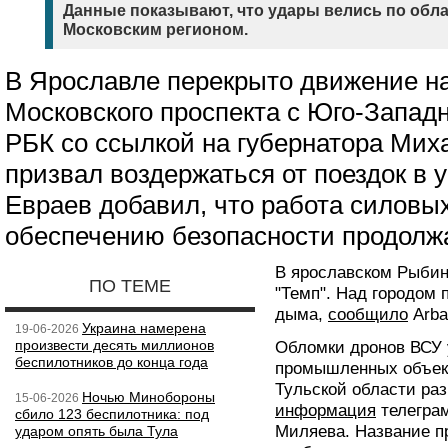
Данные показывают, что удары велись по обл
Московским регионом.
В Ярославле перекрыто движение на
Московского проспекта с Юго-Запад
РБК со ссылкой на губернатора Мих
призвал воздержаться от поездок в 
Евраев добавил, что работа силовы
обеспечению безопасности продолж
В ярославском Рыбин
ПО ТЕМЕ
"Темп". Над городом 
дыма,
сообщило
Arba
Украина намерена
19-06-2026
произвести десять миллионов
Обломки дронов ВСУ 
беспилотников до конца года
промышленных объект
Тульской области ра
Ночью Минобороны
15-06-2026
информация
телеграм
сбило 123 беспилотника: под
Миляева. Название п
ударом опять была Тула