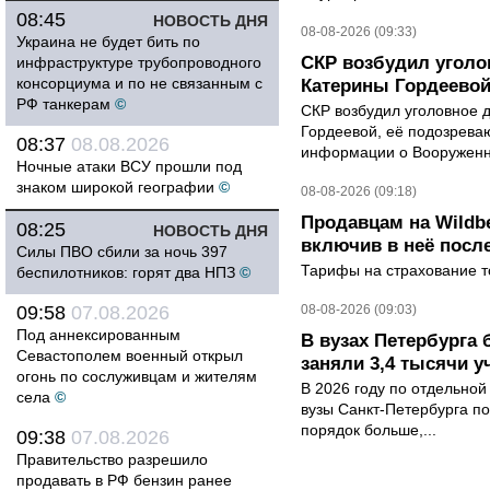
08:45
НОВОСТЬ ДНЯ
08-08-2026 (09:33)
Украина не будет бить по
СКР возбудил уголо
инфраструктуре трубопроводного
консорциума и по не связанным с
Катерины Гордеево
РФ танкерам
©
СКР возбудил уголовное 
Гордеевой, её подозрева
08:37
08.08.2026
информации о Вооруженн
Ночные атаки ВСУ прошли под
знаком широкой географии
©
08-08-2026 (09:18)
Продавцам на Wildbe
08:25
НОВОСТЬ ДНЯ
включив в неё посл
Силы ПВО сбили за ночь 397
Тарифы на страхование то
беспилотников: горят два НПЗ
©
09:58
07.08.2026
08-08-2026 (09:03)
Под аннексированным
В вузах Петербурга
Севастополем военный открыл
заняли 3,4 тысячи у
огонь по сослуживцам и жителям
В 2026 году по отдельной
села
©
вузы Санкт-Петербурга по
порядок больше,...
09:38
07.08.2026
Правительство разрешило
продавать в РФ бензин ранее