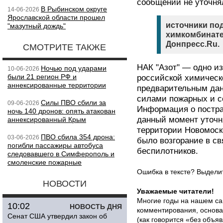
сообщении не уточня
В Рыбинском округе
14-06-2026
Ярославской области прошел
источники под
"мазутный дождь"
химкомбинате
Донпресс.Ru.
СМОТРИТЕ ТАКЖЕ
НАК "Азот" — одно и
Ночью под ударами
10-06-2026
были 21 регион РФ и
российской химическ
аннексированные территории
предварительным дан
силами пожарных и с
Силы ПВО сбили за
09-06-2026
Информация о постр
ночь 140 дронов: опять атакован
данный момент уточня
аннексированный Крым
территории Новомоск
ПВО сбила 354 дрона:
03-06-2026
было возгорание в с
погибли пассажиры автобуса
беспилотников.
следовавшего в Симферополь и
смоленские пожарные
Ошибка в тексте? Выдел
НОВОСТИ
Уважаемые читатели!
Многие годы на нашем са
10:02
НОВОСТЬ ДНЯ
комментирования, основа
Сенат США утвердил закон об
(как говорится «без объ