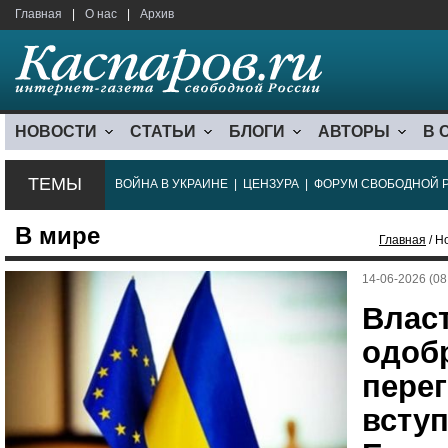
Главная
|
О нас
|
Архив
НОВОСТИ
СТАТЬИ
БЛОГИ
АВТОРЫ
В 
ТЕМЫ
ВОЙНА В УКРАИНЕ
|
ЦЕНЗУРА
|
ФОРУМ СВОБОДНОЙ 
В мире
Главная
/ Н
14-06-2026 (08
Влас
одоб
пере
всту