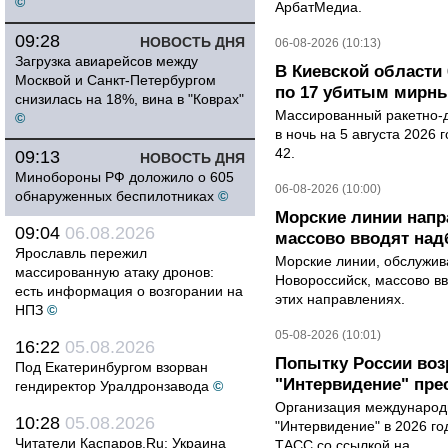
©
АрбатМедиа.
09:28
НОВОСТЬ ДНЯ
06-08-2026 (10:13)
Загрузка авиарейсов между
В Киевской области 
Москвой и Санкт-Петербургом
по 17 убитым мирн
снизилась на 18%, вина в "Коврах"
Массированный ракетно-д
©
в ночь на 5 августа 2026 
42.
09:13
НОВОСТЬ ДНЯ
Минобороны РФ доложило о 605
06-08-2026 (10:00)
обнаруженных беспилотниках
©
Морские линии нап
09:04
06.08.2026
массово вводят над
Ярославль пережил
Морские линии, обслужи
массированную атаку дронов:
Новороссийск, массово вв
есть информация о возгорании на
этих направлениях.
НПЗ
©
05-08-2026 (10:01)
16:22
05.08.2026
Попытку России воз
Под Екатеринбургом взорван
"Интервидение" пре
гендиректор Уралдронзавода
©
Организация международн
10:28
05.08.2026
"Интервидение" в 2026 го
Читатели Каспаров.Ru: Украина
ТАСС со ссылкой на...