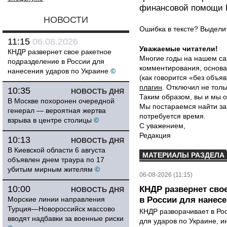
финансовой помощи 
НОВОСТИ
Ошибка в тексте? Выдел
11:15
06.08.2026
Уважаемые читатели!
КНДР развернет свое ракетное
Многие годы на нашем са
подразделение в России для
комментирования, основа
нанесения ударов по Украине
©
(как говорится «без объ
плагин
. Отключил не толь
10:35
НОВОСТЬ ДНЯ
Таким образом, вы и мы о
В Москве похоронен очередной
Мы постараемся найти за
генерал — вероятная жертва
потребуется время.
взрыва в центре столицы
©
С уважением,
Редакция
10:13
НОВОСТЬ ДНЯ
В Киевской области 6 августа
МАТЕРИАЛЫ РАЗДЕЛА
объявлен днем траура по 17
убитым мирным жителям
©
06-08-2026 (11:15)
10:00
КНДР развернет сво
НОВОСТЬ ДНЯ
Морские линии направления
в России для нанесе
Турция—Новороссийск массово
КНДР разворачивает в Ро
вводят надбавки за военные риски
для ударов по Украине, 