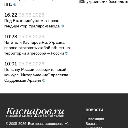
605 украинских беспилот
НПЗ
©
16:22
05.08.2026
Под Екатеринбургом взорван
гендиректор Уралдронзавода
©
10:28
05.08.2026
Читатели Каспаров.Ru: Украина
вправе атаковать любой объект на
территории агрессора – России
©
10:01
05.08.2026
Попытку России возродить некий
конкурс "Интервидение" пресекла
Саудовская Аравия
©
НОВОСТИ
Оппозиция
© 2005-2026. Все права защищены. v1
Власть