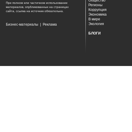
Общество
При полном или частичном использовании
Регионы
материалов, опубликованных на страницах
Коррупция
сайта, ссылка на источник обязательна.
Экономика
В мире
Экология
Бизнес-материалы
|
Реклама
БЛОГИ