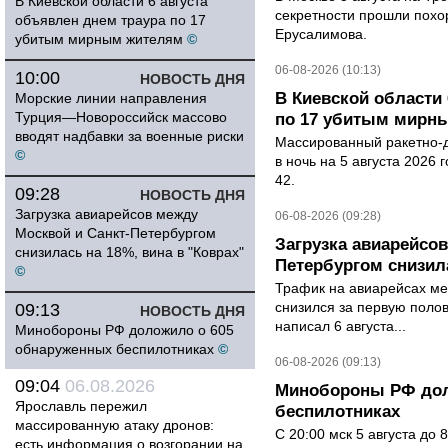
В Киевской области 6 августа
секретности прошли похо
объявлен днем траура по 17
Ерусалимова.
убитым мирным жителям
©
06-08-2026 (10:13)
10:00
НОВОСТЬ ДНЯ
В Киевской области 
Морские линии направления
Турция—Новороссийск массово
по 17 убитым мирн
вводят надбавки за военные риски
Массированный ракетно-д
©
в ночь на 5 августа 2026 
42.
09:28
НОВОСТЬ ДНЯ
Загрузка авиарейсов между
06-08-2026 (09:28)
Москвой и Санкт-Петербургом
Загрузка авиарейсо
снизилась на 18%, вина в "Коврах"
Петербургом снизила
©
Трафик на авиарейсах ме
снизился за первую полов
09:13
НОВОСТЬ ДНЯ
написал 6 августа...
Минобороны РФ доложило о 605
обнаруженных беспилотниках
©
06-08-2026 (09:13)
09:04
06.08.2026
Минобороны РФ дол
Ярославль пережил
беспилотниках
массированную атаку дронов:
С 20:00 мск 5 августа до
есть информация о возгорании на