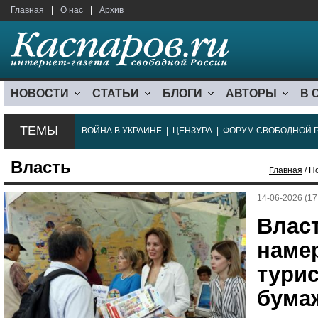
Главная
|
О нас
|
Архив
НОВОСТИ
СТАТЬИ
БЛОГИ
АВТОРЫ
В 
ТЕМЫ
ВОЙНА В УКРАИНЕ
|
ЦЕНЗУРА
|
ФОРУМ СВОБОДНОЙ 
Власть
Главная
/ Н
14-06-2026 (17
Влас
наме
турис
бума