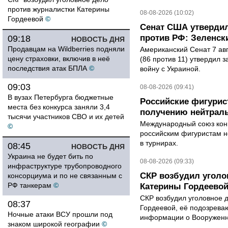
против журналистки Катерины
08-08-2026 (10:02)
Гордеевой
©
Сенат США утвердил
против РФ: Зеленск
09:18
НОВОСТЬ ДНЯ
Продавцам на Wildberries подняли
Американский Сенат 7 ав
цену страховки, включив в неё
(86 против 11) утвердил з
последствия атак БПЛА
©
войну с Украиной.
09:03
08-08-2026 (09:41)
В вузах Петербурга бюджетные
Российские фигурис
места без конкурса заняли 3,4
получению нейтраль
тысячи участников СВО и их детей
Международный союз конь
©
российским фигуристам н
в турнирах.
08:45
НОВОСТЬ ДНЯ
Украина не будет бить по
08-08-2026 (09:33)
инфраструктуре трубопроводного
СКР возбудил уголо
консорциума и по не связанным с
РФ танкерам
©
Катерины Гордеево
СКР возбудил уголовное 
08:37
Гордеевой, её подозрева
Ночные атаки ВСУ прошли под
информации о Вооруженн
знаком широкой географии
©