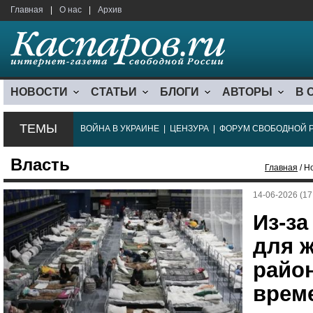
Главная
|
О нас
|
Архив
НОВОСТИ
СТАТЬИ
БЛОГИ
АВТОРЫ
В 
ТЕМЫ
ВОЙНА В УКРАИНЕ
|
ЦЕНЗУРА
|
ФОРУМ СВОБОДНОЙ 
Власть
Главная
/ Н
14-06-2026 (17
Из-з
для 
райо
врем