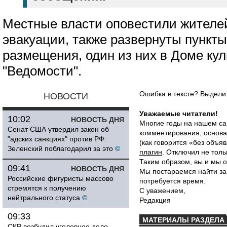
Местные власти оповестили жителе
эвакуации, также развернуты пункт
размещения, один из них в Доме ку
"Ведомости".
Ошибка в тексте? Выдел
НОВОСТИ
Уважаемые читатели!
10:02
НОВОСТЬ ДНЯ
Многие годы на нашем са
Сенат США утвердил закон об
комментирования, основа
"адских санкциях" против РФ:
(как говорится «без объ
Зеленский поблагодарил за это
©
плагин
. Отключил не толь
Таким образом, вы и мы о
09:41
НОВОСТЬ ДНЯ
Мы постараемся найти за
Российские фигуристы массово
потребуется время.
стремятся к получению
С уважением,
нейтрального статуса
©
Редакция
09:33
МАТЕРИАЛЫ РАЗДЕЛА
СКР возбудил уголовное дело