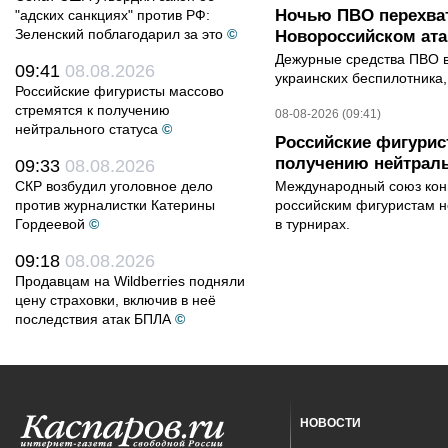
Ночью ПВО перехват
"адских санкциях" против РФ:
Зеленский поблагодарил за это
©
Новороссийском ата
Дежурные средства ПВО в 
09:41
08.08.2026
украинских беспилотника
Российские фигуристы массово
стремятся к получению
08-08-2026 (09:41)
нейтрального статуса
©
Российские фигурис
получению нейтраль
09:33
08.08.2026
СКР возбудил уголовное дело
Международный союз конь
против журналистки Катерины
российским фигуристам н
Гордеевой
©
в турнирах.
09:18
08.08.2026
Продавцам на Wildberries подняли
цену страховки, включив в неё
последствия атак БПЛА
©
НОВОСТИ