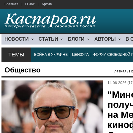
Главная
|
О нас
|
Архив
НОВОСТИ
СТАТЬИ
БЛОГИ
АВТОРЫ
В 
ТЕМЫ
ВОЙНА В УКРАИНЕ
|
ЦЕНЗУРА
|
ФОРУМ СВОБОДНОЙ 
Общество
Главная
/ Н
14-06-2026 (17
"Мин
полу
на М
кино