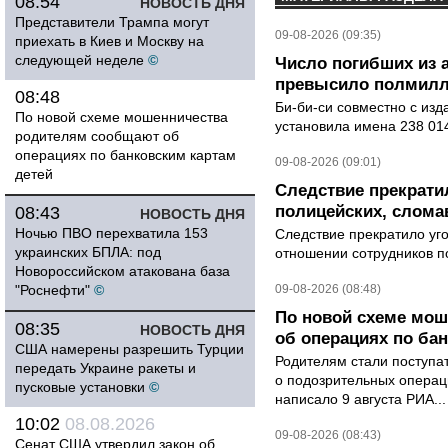
08:54
НОВОСТЬ ДНЯ
Представители Трампа могут
09-08-2026 (09:35)
приехать в Киев и Москву на
следующей неделе
©
Число погибших из 
превысило полмилл
08:48
Би-би-си совместно с из
По новой схеме мошенничества
установила имена 238 014
родителям сообщают об
операциях по банковским картам
09-08-2026 (09:01)
детей
Следствие прекрати
полицейских, слома
08:43
НОВОСТЬ ДНЯ
Ночью ПВО перехватила 153
Следствие прекратило уг
украинских БПЛА: под
отношении сотрудников п
Новороссийском атакована база
"Роснефти"
©
09-08-2026 (08:48)
По новой схеме мо
08:35
НОВОСТЬ ДНЯ
об операциях по ба
США намерены разрешить Турции
Родителям стали поступ
передать Украине ракеты и
о подозрительных операци
пусковые установки
©
написало 9 августа РИА...
10:02
08.08.2026
09-08-2026 (08:43)
Сенат США утвердил закон об