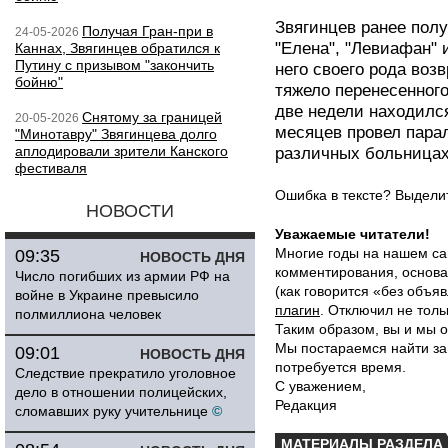
Звягинцев ранее пол
Получая Гран-при в
24-05-2026
"Елена", "Левиафан" 
Каннах, Звягинцев обратился к
Путину с призывом "закончить
него своего рода во
бойню"
тяжело перенесенного
две недели находился
Снятому за границей
20-05-2026
месяцев провел пара
"Минотавру" Звягинцева долго
аплодировали зрители Канского
различных больницах
фестиваля
Ошибка в тексте? Выдел
НОВОСТИ
Уважаемые читатели!
Многие годы на нашем са
09:35
НОВОСТЬ ДНЯ
комментирования, основа
Число погибших из армии РФ на
(как говорится «без объ
войне в Украине превысило
плагин
. Отключил не толь
полмиллиона человек
Таким образом, вы и мы о
Мы постараемся найти за
09:01
НОВОСТЬ ДНЯ
потребуется время.
Следствие прекратило уголовное
С уважением,
дело в отношении полицейских,
Редакция
сломавших руку учительнице
©
МАТЕРИАЛЫ РАЗДЕЛА