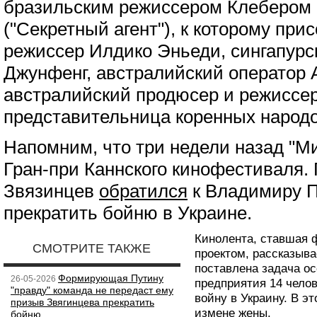
бразильским режиссером Клебером
("Секретный агент"), к которому пр
режиссер Илдико Эньеди, сингапурс
Джунфенг, австралийский оператор 
австралийский продюсер и режиссе
представительница коренных народо
Напомним, что три недели назад "М
Гран-при Каннского кинофестиваля. 
Звязинцев
обратился
к Владимиру П
прекратить бойню в Украине.
Кинолента, ставшая 
СМОТРИТЕ ТАКЖЕ
проектом, рассказыва
поставлена задача ос
Формирующая Путину
26-05-2026
предприятия 14 челов
"правду" команда не передаст ему
войну в Украину. В э
призыв Звягинцева прекратить
измене жены.
бойню