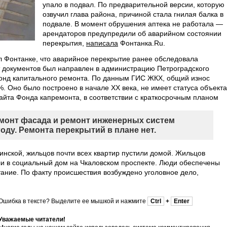
упало в подвал. По предварительной версии, которую
озвучил глава района, причиной стала гнилая балка в
подвале. В момент обрушения аптека не работала —
арендаторов предупредили об аварийном состоянии
перекрытия,
написала
Фонтанка.Ru.
 Фонтанке, что аварийное перекрытие ранее обследовала
 документов был направлен в администрацию Петроградского
онд капитального ремонта. По данным ГИС ЖКХ, общий износ
. Оно было построено в начале XX века, не имеет статуса объекта
айта Фонда капремонта, в соответствии с краткосрочным планом
монт фасада и ремонт инженерных систем
оду. Ремонта перекрытий в плане нет.
инской, жильцов почти всех квартир пустили домой. Жильцов
и в социальный дом на Чкаловском проспекте. Люди обеспечены
ание. По факту происшествия возбуждено уголовное дело,
Ошибка в тексте? Выделите ее мышкой и нажмите
Ctrl
+
Enter
Уважаемые читатели!