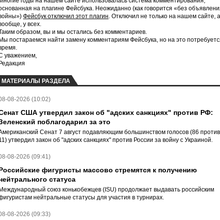
Многие годы на нашем сайте использовалась система комментирования,
основанная на плагине Фейсбука. Неожиданно (как говорится «без объявлени
войны»)
Фейсбук отключил этот плагин
. Отключил не только на нашем сайте, 
вообще, у всех.
Таким образом, вы и мы остались без комментариев.
Мы постараемся найти замену комментариям Фейсбука, но на это потребуетс
время.
С уважением,
Редакция
МАТЕРИАЛЫ РАЗДЕЛА
08-08-2026 (10:02)
Сенат США утвердил закон об "адских санкциях" против РФ:
Зеленский поблагодарил за это
Американский Сенат 7 август подавляющим большинством голосов (86 против
11) утвердил закон об "адских санкциях" против России за войну с Украиной.
08-08-2026 (09:41)
Российские фигуристы массово стремятся к получению
нейтрального статуса
Международный союз конькобежцев (ISU) продолжает выдавать российским
фигуристам нейтральные статусы для участия в турнирах.
08-08-2026 (09:33)