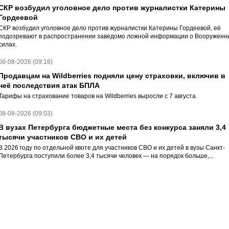
СКР возбудил уголовное дело против журналистки Катерины
Гордеевой
СКР возбудил уголовное дело против журналистки Катерины Гордеевой, её
подозревают в распространении заведомо ложной информации о Вооруженн
силах.
08-08-2026 (09:18)
Продавцам на Wildberries подняли цену страховки, включив в
неё последствия атак БПЛА
Тарифы на страхование товаров на Wildberries выросли с 7 августа.
08-08-2026 (09:03)
В вузах Петербурга бюджетные места без конкурса заняли 3,4
тысячи участников СВО и их детей
В 2026 году по отдельной квоте для участников СВО и их детей в вузы Санкт-
Петербурга поступили более 3,4 тысячи человек — на порядок больше,...