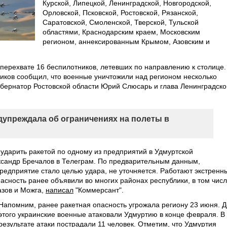
Курской, Липецкой, Ленинградской, Новгородской,
Орловской, Псковской, Ростовской, Рязанской,
Саратовской, Смоленской, Тверской, Тульской
областями, Краснодарским краем, Московским
регионом, аннексированным Крымом, Азовским и
ерехвате 16 беспилотников, летевших по направлению к столице.
иков сообщил, что военные уничтожили над регионом несколько
убернатор Ростовской области Юрий Слюсарь и глава Ленинградско
дупреждала об ограничениях на полеты в
дарить ракетой по одному из предприятий в Удмуртской
ксандр Бречалов в Телеграм. По предварительным данным,
предприятие стало целью удара, не уточняется. Работают экстренн
асность ранее объявили во многих районах республики, в том чис
азов и Можга,
написал
"Коммерсант".
Напомним, ранее ракетная опасность угрожала региону 23 июня. Д
этого украинские военные атаковали Удмуртию в конце февраля. В
результате атаки пострадали 11 человек. Отметим, что Удмуртия