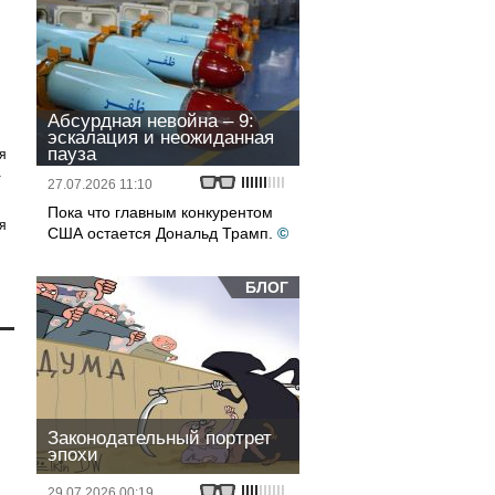
Абсурдная невойна – 9:
эскалация и неожиданная
пауза
я
а
27.07.2026 11:10
Пока что главным конкурентом
я
США остается Дональд Трамп.
©
БЛОГ
Законодательный портрет
эпохи
29.07.2026 00:19