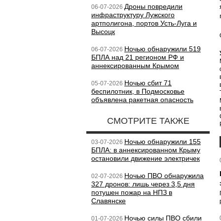
Дроны повредили
06-07-2026
инфраструктуру Лужского
артполигона, портов Усть-Луга и
Высоцк
Ночью обнаружили 519
06-07-2026
БПЛА над 21 регионом РФ и
аннексированным Крымом
Ночью сбит 71
05-07-2026
беспилотник, в Подмосковье
объявлена ракетная опасность
СМОТРИТЕ ТАКЖЕ
Ночью обнаружили 155
03-07-2026
БПЛА: в аннексированном Крыму
остановили движение электричек
Ночью ПВО обнаружила
02-07-2026
327 дронов: лишь через 3,5 дня
потушен пожар на НПЗ в
Славянске
Ночью силы ПВО сбили
01-07-2026