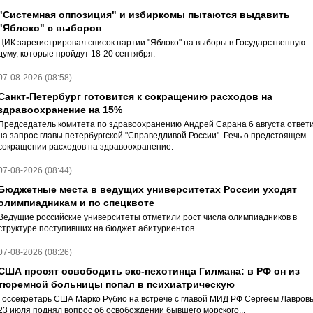
"Системная оппозиция" и избиркомы пытаются выдавить
"Яблоко" с выборов
ЦИК зарегистрировал список партии "Яблоко" на выборы в Государственную
думу, которые пройдут 18-20 сентября.
07-08-2026 (08:58)
Санкт-Петербург готовится к сокращению расходов на
здравоохранение на 15%
Председатель комитета по здравоохранению Андрей Сарана 6 августа ответ
на запрос главы петербургской "Справедливой России". Речь о предстоящем
сокращении расходов на здравоохранение.
07-08-2026 (08:44)
Бюджетные места в ведущих университетах России уходят
олимпиадникам и по спецквоте
Ведущие российские университеты отметили рост числа олимпиадников в
структуре поступивших на бюджет абитуриентов.
07-08-2026 (08:26)
США просят освободить экс-пехотинца Гилмана: в РФ он из
тюремной больницы попал в психиатрическую
Госсекретарь США Марко Рубио на встрече с главой МИД РФ Сергеем Лавров
23 июля поднял вопрос об освобождении бывшего морского...