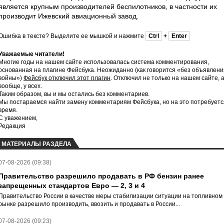
является крупным производителей беспилотников, в частности их
производит Ижевский авиационный завод.
Ошибка в тексте? Выделите ее мышкой и нажмите
Ctrl
+
Enter
Уважаемые читатели!
Многие годы на нашем сайте использовалась система комментирования,
основанная на плагине Фейсбука. Неожиданно (как говорится «без объявлени
войны»)
Фейсбук отключил этот плагин
. Отключил не только на нашем сайте, 
вообще, у всех.
Таким образом, вы и мы остались без комментариев.
Мы постараемся найти замену комментариям Фейсбука, но на это потребуетс
время.
С уважением,
Редакция
МАТЕРИАЛЫ РАЗДЕЛА
07-08-2026 (09:38)
Правительство разрешило продавать в РФ бензин ранее
запрещенных стандартов Евро — 2, 3 и 4
Правительство России в качестве меры стабилизации ситуации на топливном
рынке разрешило производить, ввозить и продавать в России...
07-08-2026 (09:23)