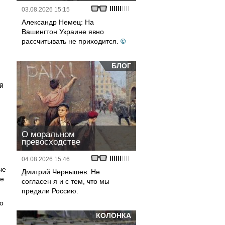
03.08.2026 15:15
Александр Немец: На
Вашингтон Украине явно
рассчитывать не приходится.
©
БЛОГ
й
О моральном
превосходстве
04.08.2026 15:46
ые
Дмитрий Чернышев: Не
ле
согласен я и с тем, что мы
предали Россию.
о
КОЛОНКА