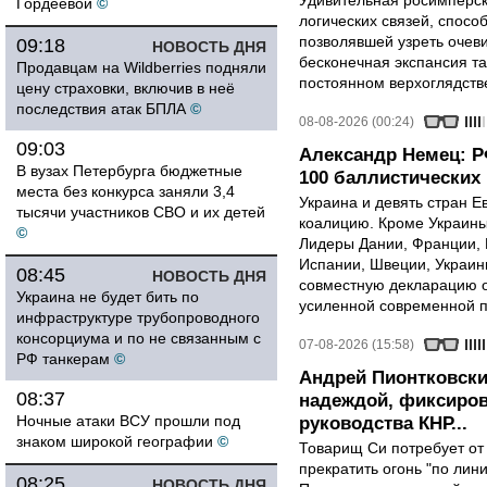
Удивительная росимперск
Гордеевой
©
логических связей, спосо
позволявшей узреть очев
09:18
НОВОСТЬ ДНЯ
бесконечная экспансия т
Продавцам на Wildberries подняли
постоянном верхоглядств
цену страховки, включив в неё
последствия атак БПЛА
©
08-08-2026 (00:24)
09:03
Александр Немец: Р
В вузах Петербурга бюджетные
100 баллистических 
места без конкурса заняли 3,4
Украина и девять стран 
тысячи участников СВО и их детей
коалицию. Кроме Украины,
©
Лидеры Дании, Франции, 
Испании, Швеции, Украин
08:45
НОВОСТЬ ДНЯ
совместную декларацию о
Украина не будет бить по
усиленной современной п
инфраструктуре трубопроводного
консорциума и по не связанным с
07-08-2026 (15:58)
РФ танкерам
©
Андрей Пионтковски
08:37
надеждой, фиксиров
Ночные атаки ВСУ прошли под
руководства КНР...
знаком широкой географии
©
Товарищ Си потребует от
прекратить огонь "по лини
08:25
НОВОСТЬ ДНЯ