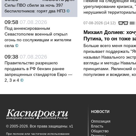
Пекине на следующей нед
Силы ПВО сбили за ночь 397
урегулирование кризиса, 
беспилотников: горят два НПЗ
©
нерушимой территориальн
09:58
07.08.2026
07-08-2026 (14:12)
Под аннексированным
Михаил Долиев: хочу
Севастополем военный открыл
Путина, то он тоже з
огонь по сослуживцам и жителям
села
©
Больше всего меня поража
призывает поддержать "Яб
09:38
07.08.2026
называл Навального экст
Правительство разрешило
взгляды и методы Наваль
продавать в РФ бензин ранее
принципами. Явлинский о
запрещенных стандартов Евро —
популизме и вождизме, ко
2, 3 и 4
©
НОВОСТИ
Оппозиция
© 2005-2026. Все права защищены. v1
Власть
Общество
При полном или частичном использовании