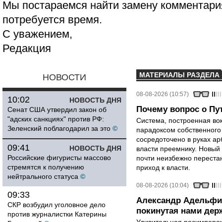
Мы постараемся найти замену комментария
потребуется время.
С уважением,
Редакция
МАТЕРИАЛЫ РАЗДЕЛА
НОВОСТИ
08-08-2026 (10:57)
10:02
НОВОСТЬ ДНЯ
Почему вопрос о Пут
Сенат США утвердил закон об
"адских санкциях" против РФ:
Система, построенная вок
Зеленский поблагодарил за это
©
парадоксом собственного
сосредоточено в руках ар
09:41
НОВОСТЬ ДНЯ
власти преемнику. Новый 
Российские фигуристы массово
почти неизбежно перестан
стремятся к получению
приход к власти.
нейтрального статуса
©
08-08-2026 (10:04)
09:33
Александр Адельфи
СКР возбудил уголовное дело
покинутая нами держ
против журналистки Катерины