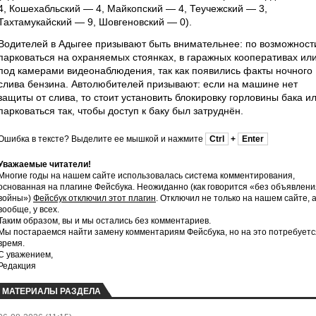
4, Кошехабльский — 4, Майкопский — 4, Теучежский — 3,
Тахтамукайский — 9, Шовгеновский — 0).
Водителей в Адыгее призывают быть внимательнее: по возможност
парковаться на охраняемых стоянках, в гаражных кооперативах ил
под камерами видеонаблюдения, так как появились факты ночного
слива бензина. Автолюбителей призывают: если на машине нет
защиты от слива, то стоит установить блокировку горловины бака и
парковаться так, чтобы доступ к баку был затруднён.
Ошибка в тексте? Выделите ее мышкой и нажмите
Ctrl
+
Enter
Уважаемые читатели!
Многие годы на нашем сайте использовалась система комментирования,
основанная на плагине Фейсбука. Неожиданно (как говорится «без объявлени
войны»)
Фейсбук отключил этот плагин
. Отключил не только на нашем сайте, 
вообще, у всех.
Таким образом, вы и мы остались без комментариев.
Мы постараемся найти замену комментариям Фейсбука, но на это потребуетс
время.
С уважением,
Редакция
МАТЕРИАЛЫ РАЗДЕЛА