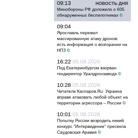
09:13
НОВОСТЬ ДНЯ
Минобороны РФ доложило о 605
обнаруженных беспилотниках
©
09:04
Ярославль пережил
массированную атаку дронов:
есть информация о возгорании на
НПЗ
©
16:22
05.08.2026
Под Екатеринбургом взорван
гендиректор Уралдронзавода
©
10:28
05.08.2026
Читатели Каспаров.Ru: Украина
вправе атаковать любой объект на
территории агрессора – России
©
10:01
05.08.2026
Попытку России возродить некий
конкурс "Интервидение" пресекла
Саудовская Аравия
©