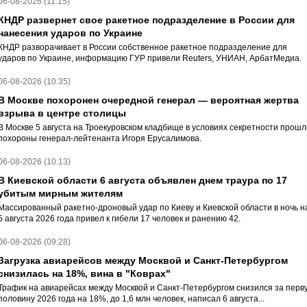
06-08-2026 (11:15)
КНДР развернет свое ракетное подразделение в России для
нанесения ударов по Украине
КНДР разворачивает в России собственное ракетное подразделение для
ударов по Украине, информацию ГУР привели Reuters, УНИАН, АрбатМедиа.
06-08-2026 (10:35)
В Москве похоронен очередной генерал — вероятная жертва
взрыва в центре столицы
В Москве 5 августа на Троекуровском кладбище в условиях секретности прошл
похороны генерал-лейтенанта Игоря Ерусалимова.
06-08-2026 (10:13)
В Киевской области 6 августа объявлен днем траура по 17
убитым мирным жителям
Массированный ракетно-дроновый удар по Киеву и Киевской области в ночь н
5 августа 2026 года привел к гибели 17 человек и ранению 42.
06-08-2026 (09:28)
Загрузка авиарейсов между Москвой и Санкт-Петербургом
снизилась на 18%, вина в "Коврах"
Трафик на авиарейсах между Москвой и Санкт-Петербургом снизился за перв
половину 2026 года на 18%, до 1,6 млн человек, написал 6 августа...