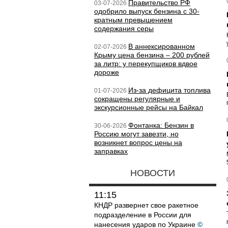
Правительство РФ
03-07-2026
одобрило выпуск бензина с 30-
кратным превышением
содержания серы
В аннексированном
02-07-2026
Крыму цена бензина – 200 рублей
за литр: у перекупщиков вдвое
дороже
Из-за дефицита топлива
01-07-2026
сокращены регулярные и
экскурсионные рейсы на Байкал
Фонтанка: Бензин в
30-06-2026
Россию могут завезти, но
возникнет вопрос цены на
заправках
НОВОСТИ
11:15
КНДР развернет свое ракетное
подразделение в России для
нанесения ударов по Украине
©