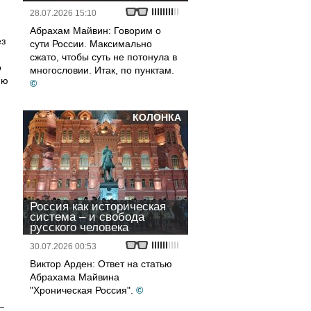
28.07.2026 15:10
Абрахам Майвин: Говорим о
ез
сути России. Максимально
сжато, чтобы суть не потонула в
о
многословии. Итак, по пунктам.
ию
©
КОЛОНКА
Россия как историческая
система – и свобода
русского человека
30.07.2026 00:53
Виктор Арден: Ответ на статью
Абрахама Майвина
"Хроническая Россия".
©
—