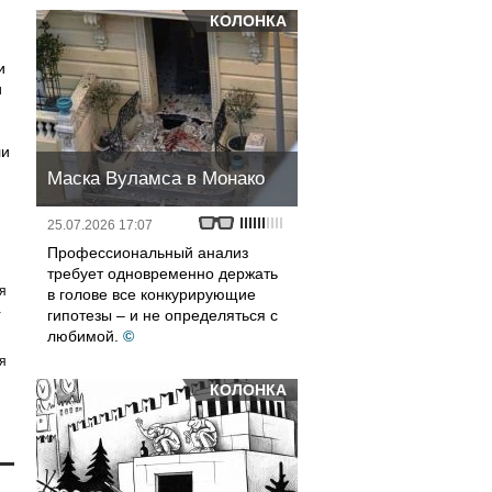
КОЛОНКА
и
и
ли
Маска Вуламса в Монако
25.07.2026 17:07
Профессиональный анализ
требует одновременно держать
я
в голове все конкурирующие
а
гипотезы – и не определяться с
любимой.
©
я
КОЛОНКА