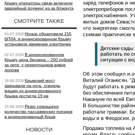
заряд телефонов и не
Крыму операторы связи включили
аварийный роуминг из-за блэкаута
электроприборов пос
электроснабжения. У
СМОТРИТЕ ТАКЖЕ
жилых домов Севасто
что энергетики смогл
Ночью обнаружили 155
схемам практически 
03-07-2026
БПЛА: в аннексированном Крыму
остановили движение электричек
Детские сады 
работать по 
В аннексированном
02-07-2026
Крыму цена бензина – 200 рублей
ситуации с во
за литр: у перекупщиков вдвое
дороже
Об этом сообщил и.о
Виталий Оганесян. "
Крымский мост
26-06-2026
закрывали на ночь, очередь
будут работать в ре
машин из аннексированного
без обеспечения пит
Крыма достигла 19 км
Накануне по всей Евп
В большинстве район
Резко сокращено
25-06-2026
количество пассажирских поездов
работали трамваи. Бо
в аннексированный Крым
воды и в Феодосии, р
Продажа топлива на 
НОВОСТИ
кодам. Власть сообщ