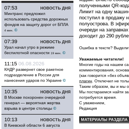
полученными QR-кода
07:53
НОВОСТЬ ДНЯ
Лимит на одну машин
Минтранс предложил
поступил в продажу н
использовать средства дорожных
полуострова. В эфире
фондов на защиту дорог от БПЛА
очереди на заправках
©
4 мин.
доходит до 290 рубл
07:39
НОВОСТЬ ДНЯ
Урал начал утро в режиме
Ошибка в тексте? Выдел
беспилотной опасности
©
19 мин.
Уважаемые читатели!
11:15
06.08.2026
Многие годы на нашем са
КНДР развернет свое ракетное
комментирования, основа
подразделение в России для
(как говорится «без объ
нанесения ударов по Украине
©
плагин
. Отключил не толь
Таким образом, вы и мы о
10:35
НОВОСТЬ ДНЯ
Мы постараемся найти за
В Москве похоронен очередной
потребуется время.
генерал — вероятная жертва
С уважением,
взрыва в центре столицы
©
Редакция
10:13
МАТЕРИАЛЫ РАЗДЕЛА
НОВОСТЬ ДНЯ
В Киевской области 6 августа