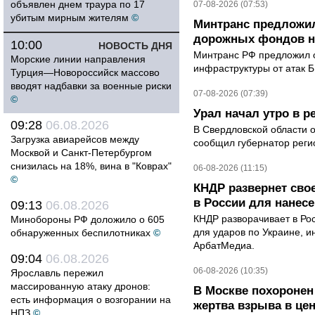
объявлен днем траура по 17
07-08-2026 (07:53)
убитым мирным жителям
©
Минтранс предложил
дорожных фондов на
10:00
НОВОСТЬ ДНЯ
Минтранс РФ предложил 
Морские линии направления
инфраструктуры от атак 
Турция—Новороссийск массово
вводят надбавки за военные риски
07-08-2026 (07:39)
©
Урал начал утро в 
09:28
06.08.2026
В Свердловской области 
Загрузка авиарейсов между
сообщил губернатор реги
Москвой и Санкт-Петербургом
снизилась на 18%, вина в "Коврах"
06-08-2026 (11:15)
©
КНДР развернет сво
в России для нанесе
09:13
06.08.2026
КНДР разворачивает в Ро
Минобороны РФ доложило о 605
для ударов по Украине, 
обнаруженных беспилотниках
©
АрбатМедиа.
09:04
06.08.2026
06-08-2026 (10:35)
Ярославль пережил
массированную атаку дронов:
В Москве похоронен
есть информация о возгорании на
жертва взрыва в це
НПЗ
©