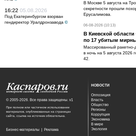
В Москве 5 августа на Тр
секретности прошли похо
16:22
05.08.2026
Ерусалимова.
Под Екатеринбургом взорван
гендиректор Уралдронзавода
©
06-08-2026 (10:13)
В Киевской области 
по 17 убитым мирн
Массированный ракетно-д
в ночь на 5 августа 2026 
42.
НОВОСТИ
Оппозиция
© 2005-2026. Все права защищены. v1
Власть
Общество
При полном или частичном использовании
Регионы
материалов, опубликованных на страницах
Коррупция
сайта, ссылка на источник обязательна.
Экономика
В мире
Экология
Бизнес-материалы
|
Реклама