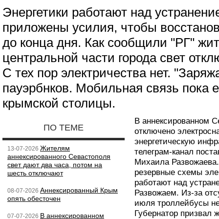
Энергетики работают над устранени
приложены усилия, чтобы восстано
до конца дня. Как сообщили "РГ" ж
центральной части города свет откл
С тех пор электричества нет. "Заря
пауэрбнков. Мобильная связь пока е
крымской столицы.
В аннексированном С
ПО ТЕМЕ
отключено электросна
энергетическую инфр
Жителям
13-07-2026
телеграм-канал поста
аннексированного Севастополя
Михаила Развожаева.
свет дают два часа, потом на
резервные схемы эле
шесть отключают
работают над устран
Аннексированный Крым
08-07-2026
Развожаем. Из-за отс
опять обесточен
июля троллейбусы не
Губернатор призвал 
В аннексированном
07-07-2026