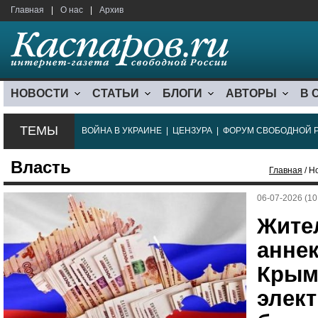
Главная
|
О нас
|
Архив
НОВОСТИ
СТАТЬИ
БЛОГИ
АВТОРЫ
В 
ТЕМЫ
ВОЙНА В УКРАИНЕ
|
ЦЕНЗУРА
|
ФОРУМ СВОБОДНОЙ 
Власть
Главная
/ Н
06-07-2026 (10
Жите
анне
Крым
элект